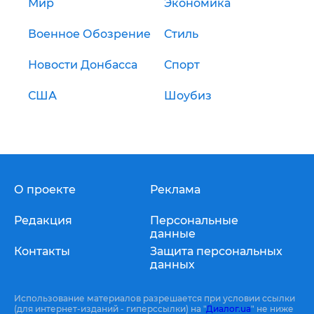
Мир
Экономика
Военное Обозрение
Стиль
Новости Донбасса
Спорт
США
Шоубиз
О проекте
Реклама
Редакция
Персональные
данные
Контакты
Защита персональных
данных
Использование материалов разрешается при условии ссылки
(для интернет-изданий - гиперссылки) на "
Диалог.ua
" не ниже