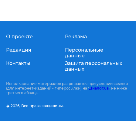
О проекте
Реклама
Редакция
Персональные
данные
Контакты
Защита персональных
данных
Использование материалов разрешается при условии ссылки
(для интернет-изданий - гиперссылки) на "
Диалог.ua
" не ниже
третьего абзаца.
� 2026,
Все права защищены.