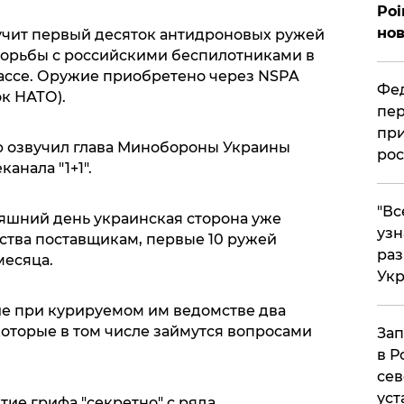
Poi
нов
учит первый десяток антидроновых ружей
борьбы с российскими беспилотниками в
ассе. Оружие приобретено через NSPA
Фед
ок НАТО).
пер
при
 озвучил глава Минобороны Украины
рос
канала "1+1".
​"В
няшний день украинская сторона уже
узн
тва поставщикам, первые 10 ружей
ра
месяца.
Ук
е при курируемом им ведомстве два
которые в том числе займутся вопросами
Зап
в Р
сев
уст
тие грифа "секретно" с ряда