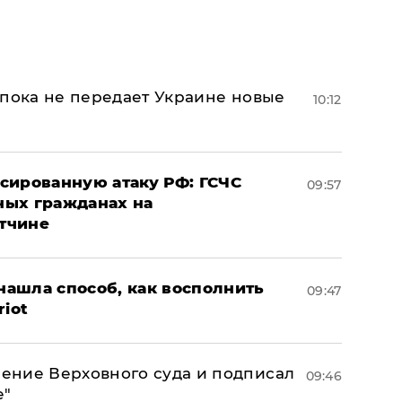
 пока не передает Украине новые
10:12
сированную атаку РФ: ГСЧС
09:57
ных гражданах на
тчине
ашла способ, как восполнить
09:47
riot
ение Верховного суда и подписал
09:46
е"