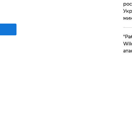
рос
Укр
ми
"Ра
Wil
ата