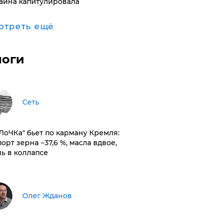
аина капитулировала
отреть ещё
логи
Сеть
оЛоЧКа" бьет по карману Кремля:
орт зерна −37,6 %, масла вдвое,
ль в коллапсе
Олег Жданов