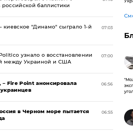
Укр
в российской баллистики
См
– киевское "Динамо" сыграло 1-й
07:03
Б
 Politico узнало о восстановлении
07:00
й между Украиной и США
​"М
 – Fire Point анонсировала
06:56
эксп
 украинцев
уго
оссия в Черном море пытается
06:55
да