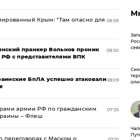
М
упированный Крым: "Там опасно для
08:59
Зап
Рос
сев
аинский пранкер Вольнов проник
08:50
 РФ с представителями ВПК
Сик
тер
краинские БпЛА успешно атаковали
08:09
оли
е
рами армии РФ по гражданским
07:35
краины – Флеш
Чал
Пут
о переговорах с Маском о
07:10