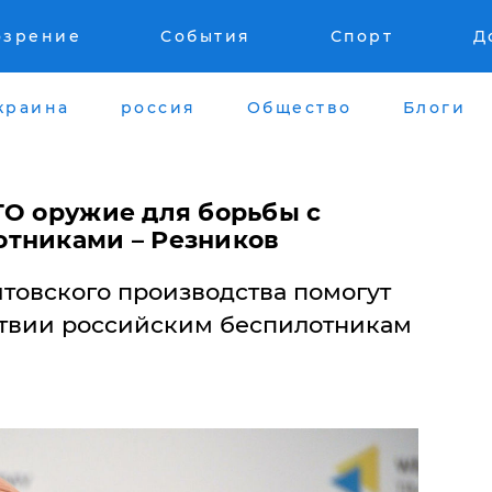
озрение
События
Спорт
Д
краина
россия
Общество
Блоги
ТО оружие для борьбы с
тниками – Резников
товского производства помогут
ствии российским беспилотникам