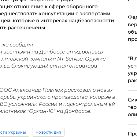
еющих отношение к сфере оборонного
редшествовать консультации с экспертами,
Фед
щей, которые в интересах нацбезопасности
вер
ыть рассекречены.
объ
про
нко сообщил
и военными на Донбассе антидроновых
​"В
литовской компании NT-Servise. Оружие
льс, блокирующий сигнал оператора
усп
укр
рак
 ООС Александр Павлюк рассказал о новых
рьбы украинского производства, которые в
Сик
 ПВО усложнили России и подконтрольным ей
тер
лотников "Орлан-10" на Донбассе.
оли
сти Украины
Новости дня
​Пр