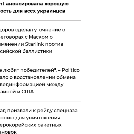
nt анонсировала хорошую
ость для всех украинцев
оров сделал уточнение о
еговорах с Маском о
менении Starlink против
сийской баллистики
се любят победителей", – Politico
ало о восстановлении обмена
звединформацией между
раиной и США
ад призвали к рейду спецназа
оссию для уничтожения
ерокорейских ракетных
ановок