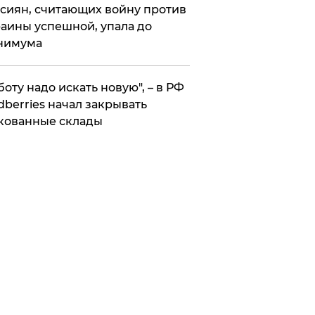
сиян, считающих войну против
аины успешной, упала до
нимума
боту надо искать новую", – в РФ
dberries начал закрывать
кованные склады