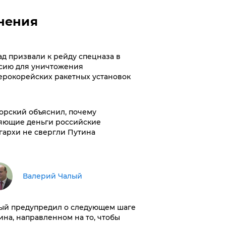
нения
ад призвали к рейду спецназа в
сию для уничтожения
ерокорейских ракетных установок
орский объяснил, почему
яющие деньги российские
гархи не свергли Путина
Валерий Чалый
ый предупредил о следующем шаге
ина, направленном на то, чтобы