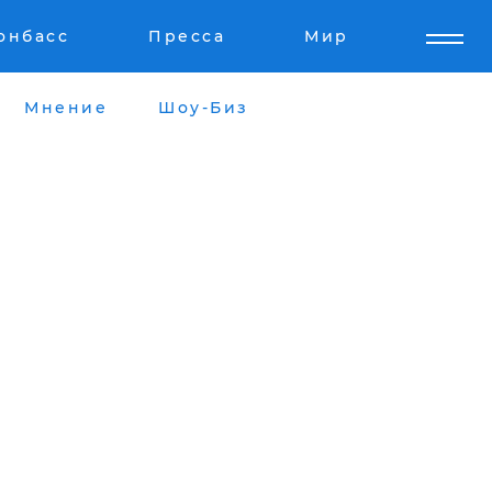
онбасс
Пресса
Мир
Мнение
Шоу-Биз