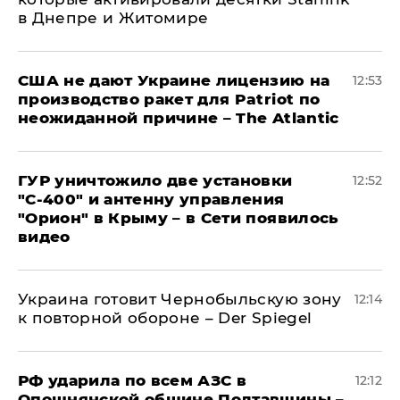
в Днепре и Житомире
США не дают Украине лицензию на
12:53
производство ракет для Patriot по
неожиданной причине – The Atlantic
ГУР уничтожило две установки
12:52
"С‑400" и антенну управления
"Орион" в Крыму – в Сети появилось
видео
Украина готовит Чернобыльскую зону
12:14
к повторной обороне – Der Spiegel
РФ ударила по всем АЗС в
12:12
Опошнянской общине Полтавщины –