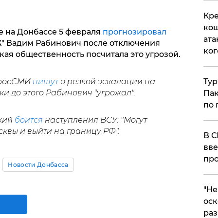
Кре
кош
е на Донбассе 5 февраля
прогнозировал
ата
Ж" Вадим Рабинович после отключения
ког
кая общественность посчитала это угрозой.
Тур
 росСМИ
пишут
о резкой эскалации на
ки до этого Рабинович "угрожал".
Пак
по 
ский
боится
наступления ВСУ: "Могут
квы и выйти на границу РФ".
В С
вве
про
Новости Донбасса
​"Н
оск
раз