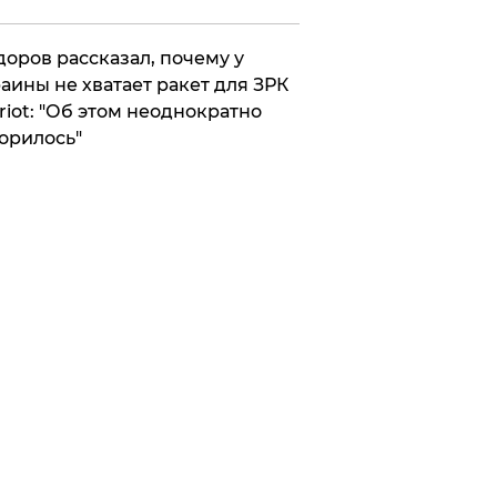
оров рассказал, почему у
аины не хватает ракет для ЗРК
riot: "Об этом неоднократно
орилось"