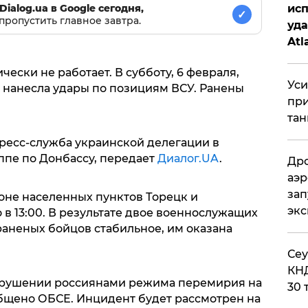
исп
Dialog.ua в Google сегодня,
✓
пропустить главное завтра.
уда
Atl
би
ески не работает. В субботу, 6 февраля,
Уси
 нанесла удары по позициям ВСУ. Ранены
при
тан
пресс-служба украинской делегации в
ппе по Донбассу, передает
Диалог.UA
.
Дро
аэр
зап
оне населенных пунктов Торецк и
эк
в 13:00. В результате двое военнослужащих
раненых бойцов стабильное, им оказана
​Се
КНД
нарушении россиянами режима перемирия на
30 
общено ОБСЕ. Инцидент будет рассмотрен на