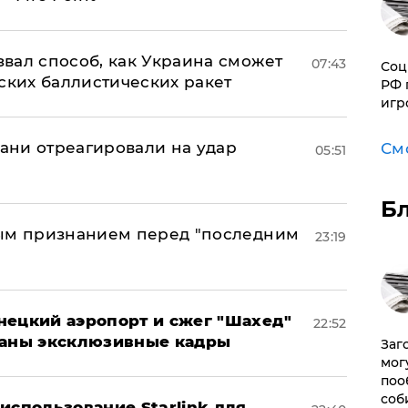
вал способ, как Украина сможет
07:43
Соц
ских баллистических ракет
РФ 
игр
рани отреагировали на удар
См
05:51
Б
ным признанием перед "последним
23:19
нецкий аэропорт и сжег "Шахед"
22:52
ваны эксклюзивные кадры
Заг
мог
поо
соб
использование Starlink для