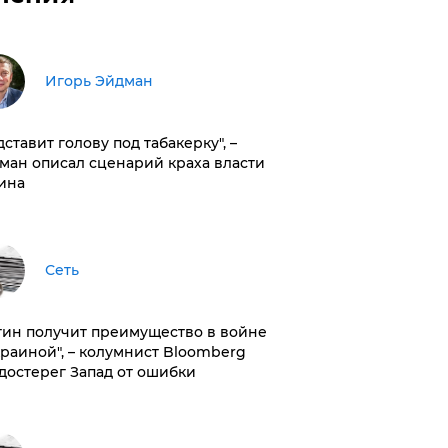
Игорь Эйдман
дставит голову под табакерку", –
ман описал сценарий краха власти
ина
Сеть
тин получит преимущество в войне
краиной", – колумнист Bloomberg
достерег Запад от ошибки