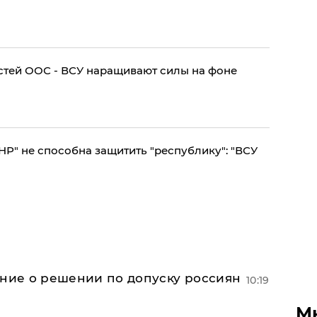
стей ООС - ВСУ наращивают силы на фоне
ЛНР" не способна защитить "республику": "ВСУ
ение о решении по допуску россиян
10:19
М