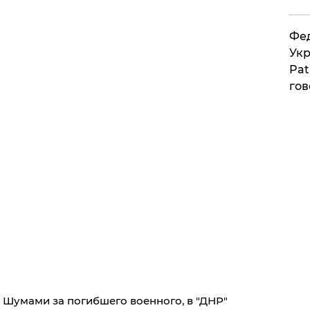
Фед
Укр
Pat
гов
д Шумами за погибшего военного, в "ДНР"