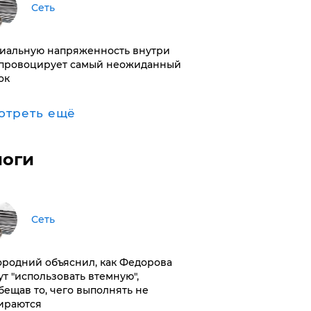
Сеть
иальную напряженность внутри
провоцирует самый неожиданный
ок
отреть ещё
логи
Сеть
ородний объяснил, как Федорова
ут "использовать втемную",
бещав то, чего выполнять не
ираются