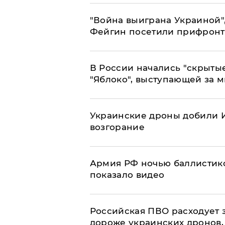
"Война выиграна Украиной"
Фейгин посетили прифронт
В России начались "скрыты
"Яблоко", выступающей за 
Украинские дроны добили И
возгорание
Армия РФ ночью баллистико
показало видео
Российская ПВО расходует з
дороже украинских дронов, –