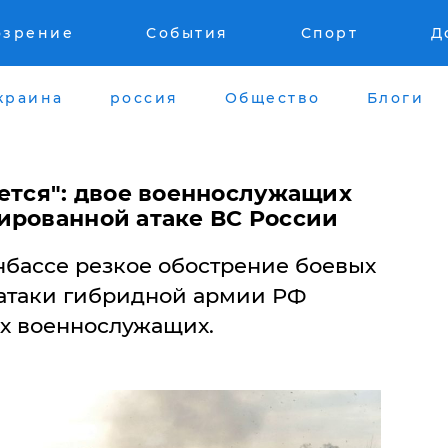
озрение
События
Спорт
Д
краина
россия
Общество
Блоги
ается": двое военнослужащих
ированной атаке ВС России
нбассе резкое обострение боевых
 атаки гибридной армии РФ
х военнослужащих.