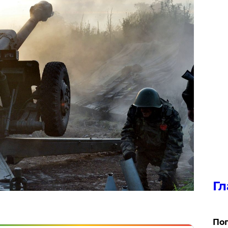
Гл
Поп