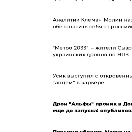
Аналитик Клеман Молин наз
обезопасить себя от россий
"Метро 2033", – жители Сыз
украинских дронов по НПЗ
Усик выступил с откровен
танцем" в карьере
Дрон "Альфы" проник в До
еще до запуска: опублико
Попытки убедить Маска на 