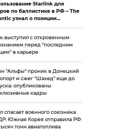
ользование Starlink для
ров по баллистике в РФ – The
antic узнал о позиции
знесмена
к выступил с откровенным
знанием перед "последним
цем" в карьере
н "Альфы" проник в Донецкий
опорт и сжег "Шахед" еще до
уска: опубликованы
склюзивные кадры
ул спасает военного союзника
Р: Южная Корея отправила РФ
тысяч тонн авиатоплива