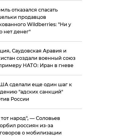
мль отказался спасать
ельки продавцов
кованного Wildberries: "Ни у
о нет денег"
ция, Саудовская Аравия и
истан создали военный союз
примеру НАТО: Иран в гневе
ША сделали еще один шаг к
дению "адских санкций"
тив России
е тот народ", — Соловьев
орбил россиян из-за
говоров о мобилизации