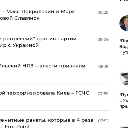
, – Макс Покровский и Марк
09:29
овой Славянск
е репрессии" против партии
09:06
​"По
мир с Украиной
Эйд
Пут
льский НПЗ – власти признали
08:19
й терроризировала Киев – ГСЧС
07:59
"Пу
с У
пре
енитные ракеты, которые в 4 раза
07:52
 Fire Point