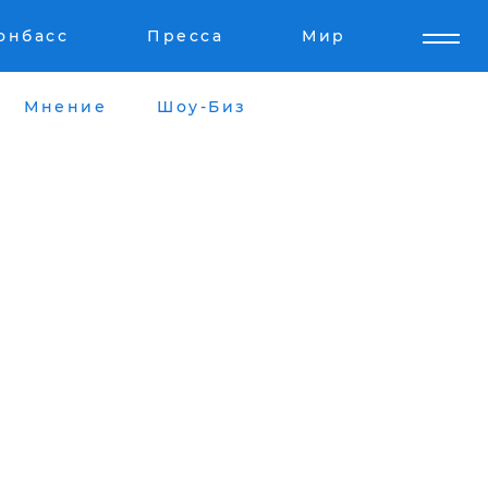
онбасс
Пресса
Мир
Мнение
Шоу-Биз