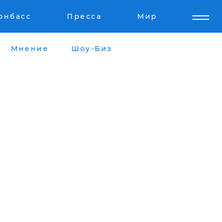
онбасс
Пресса
Мир
Мнение
Шоу-Биз