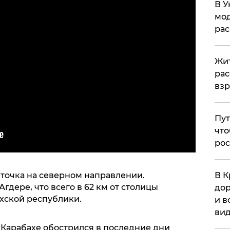
В У
мод
ра
Жит
рас
вз
Пут
что
рос
 точка на северном направлении.
В К
гдере, что всего в 62 км от столицы
дор
хской республики.
и в
вид
в Карабахе обострился в последние дни