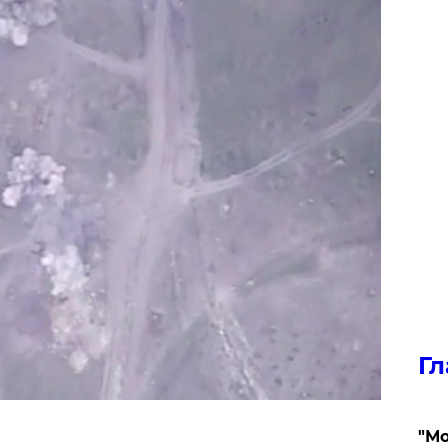
Гл
"Мо