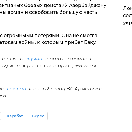
 активных боевых действий Азербайджану
Лон
ны армян и освободить большую часть
сос
ук
с огромными потерями. Она не смогла
тодам войны, к которым прибег Баку.
 Стрелков
озвучил
прогноз по войне в
байджан вернет свои территории уже к
хе
взорван
военный склад ВС Армении с
ми.
Карабах
Видео