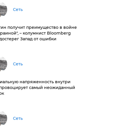
Сеть
тин получит преимущество в войне
краиной", – колумнист Bloomberg
достерег Запад от ошибки
Сеть
иальную напряженность внутри
провоцирует самый неожиданный
ок
Сеть