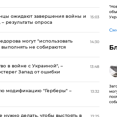
"Но
объ
аинцы ожидают завершения войны и
15:03
Укр
, – результаты опроса
См
едорова могут "использовать
14:30
Б
о выполнять не собираются
о в войне с Украиной", –
13:48
стерег Запад от ошибки
Заг
ую модификацию "Герберы" –
13:32
мог
поо
соб
е нужно делать, чтобы выстоять в
13:25