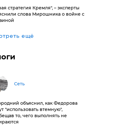
вая стратегия Кремля", – эксперты
яснили слова Мирошника о войне с
аиной
отреть ещё
логи
Сеть
ородний объяснил, как Федорова
ут "использовать втемную",
бещав то, чего выполнять не
ираются