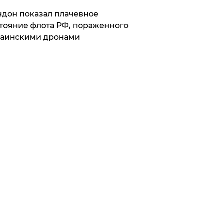
дон показал плачевное
тояние флота РФ, пораженного
раинскими дронами