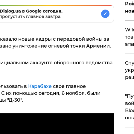
Poi
нов
Dialog.ua в Google сегодня,
✓
пропустить главное завтра.
​Wi
тов
азало новые кадры с передовой войны за
ата
азано уничтожение огневой точки Армении.
фициальном аккаунте оборонного ведомства
Спу
укр
ре
льзовать в
Карабахе
свое главное
 С их помощью сегодня, 6 ноября, были
"Пу
ы "Д-30".
вой
Blo
ош