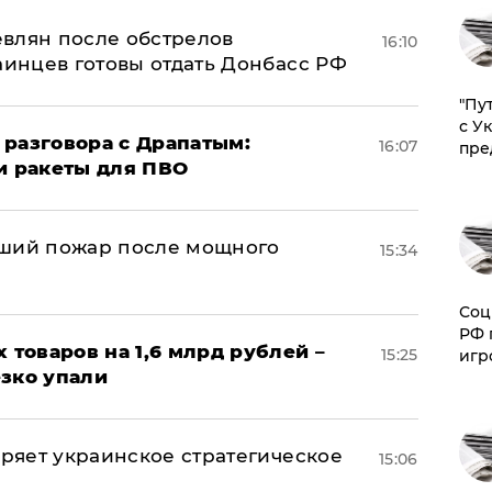
влян после обстрелов
16:10
аинцев готовы отдать Донбасс РФ
"Пу
с У
 разговора с Драпатым:
16:07
пре
и ракеты для ПВО
йший пожар после мощного
15:34
Соц
РФ 
х товаров на 1,6 млрд рублей –
15:25
игр
езко упали
оряет украинское стратегическое
15:06