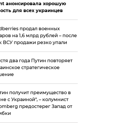
nt анонсировала хорошую
ость для всех украинцев
ldberries продал военных
аров на 1,6 млрд рублей – после
к ВСУ продажи резко упали
стя два года Путин повторяет
аинское стратегическое
шение
тин получит преимущество в
не с Украиной", – колумнист
omberg предостерег Запад от
ибки