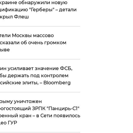
краине обнаружили новую
ификацию "Герберы" – детали
скрыл Флеш
ели Москвы массово
сказали об очень громком
рыве
ин усиливает значение ФСБ,
бы держать под контролем
сийские элиты, – Bloomberg
рыму уничтожен
огостоящий ЗРПК "Панцирь-С1"
оенный кран – в Сети появилось
ео ГУР