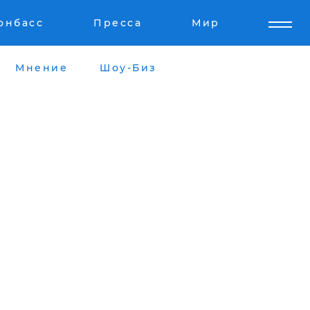
онбасс
Пресса
Мир
Мнение
Шоу-Биз