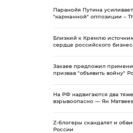
Паранойя Путина усиливает
"карманной" оппозиции – Th
Близкий к Кремлю источник
сердце российского бизнес
Закаев предложил применит
призвав "объявить войну" Р
На РФ надвигаются два тяже
взрывоопасно — Ян Матвее
Z-блогеры скандалят и обви
России