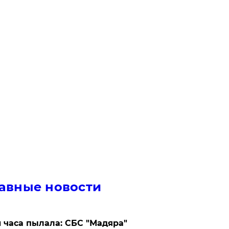
авные новости
 часа пылала: СБС "Мадяра"