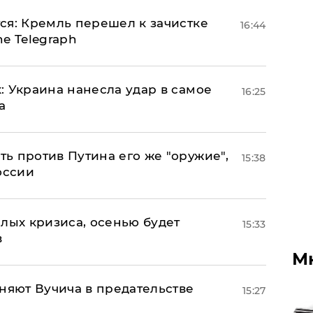
ся: Кремль перешел к зачистке
16:44
e Telegraph
: Украина нанесла удар в самое
16:25
а
ь против Путина его же "оружие",
15:38
оссии
лых кризиса, осенью будет
15:33
в
М
няют Вучича в предательстве
15:27