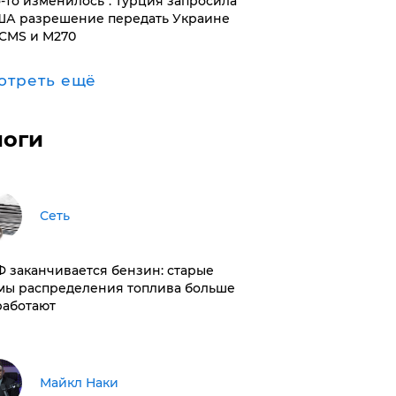
то-то изменилось": Турция запросила
ША разрешение передать Украине
CMS и M270
отреть ещё
логи
Сеть
РФ заканчивается бензин: старые
мы распределения топлива больше
работают
Майкл Наки