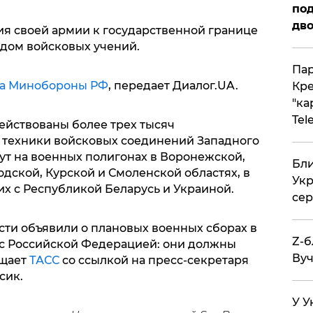
под
дво
ия своей армии к государственной границе
идом войсковых учений.
Пар
ба Минобороны РФ
, передает Диалог.UA.
Кре
"ка
Tel
ействованы более трех тысяч
 техники войсковых соединений Западного
ут на военных полигонах в Воронежской,
Бли
дской, Курской и Смоленской областях, в
Укр
их с Республикой Беларусь и Украиной.
сер
сти объявили о плановых военных сборах в
Z-б
 с Российской Федерацией: они должны
Вуч
бщает
ТАСС
со ссылкой на пресс-секретаря
сик.
У У