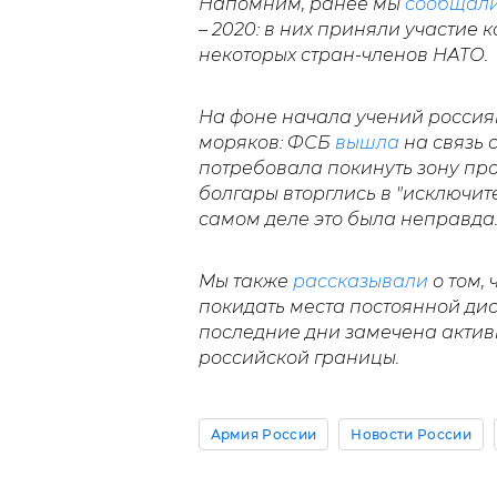
Напомним, ранее мы
сообщал
– 2020: в них приняли участие 
некоторых стран-членов НАТО.
На фоне начала учений росси
моряков: ФСБ
вышла
на связь 
потребовала покинуть зону про
болгары вторглись в "исключит
самом деле это была неправда
Мы также
рассказывали
о том,
покидать места постоянной дис
последние дни замечена актив
российской границы.
Армия России
Новости России