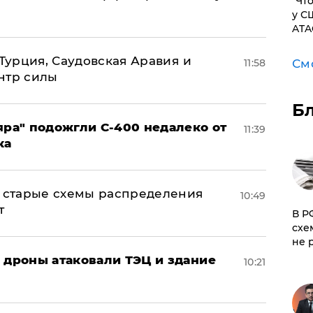
​"Ч
у С
ATA
 Турция, Саудовская Аравия и
См
11:58
нтр силы
Б
яра" подожгли С-400 недалеко от
11:39
ка
н: старые схемы распределения
10:49
т
​В 
схе
не 
: дроны атаковали ТЭЦ и здание
10:21