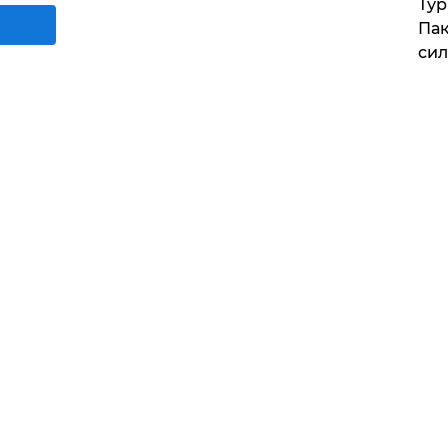
Тур
Пак
си