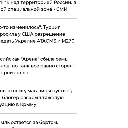
rlink над территорией России: в
ой специальной зоне - СМИ
то-то изменилось": Турция
росила у США разрешение
едать Украине ATACMS и M270
ссийская "Арена" сбила семь
нов, но танк все равно сгорел:
 произошло
ены аховые, магазины пустые",
-блогер раскрыл тяжелую
уацию в Крыму
емль остается за бортом: