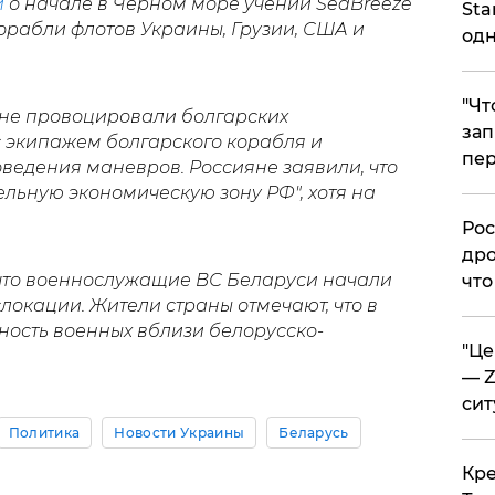
и
о начале в Черном море учений SeaBreeze
Sta
корабли флотов Украины, Грузии, США и
одн
​"Ч
яне провоцировали болгарских
зап
с экипажем болгарского корабля и
пер
ведения маневров. Россияне заявили, что
ельную экономическую зону РФ", хотя на
.
​Ро
дро
 что военнослужащие ВС Беларуси начали
что
локации. Жители страны отмечают, что в
ность военных вблизи белорусско-
​"Ц
— Z
сит
Политика
Новости Украины
Беларусь
​Кр