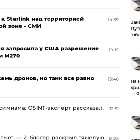
к Starlink над территорией
14:39
Зак
ой зоне - СМИ
Пут
"об
ция запросила у США разрешение
14:14
и M270
семь дронов, но танк все равно
13:46
На 
кри
— Я
симизма: OSINT-эксперт рассказал,
12:51
стые", — Z-блогер раскрыл тяжелую
12:25