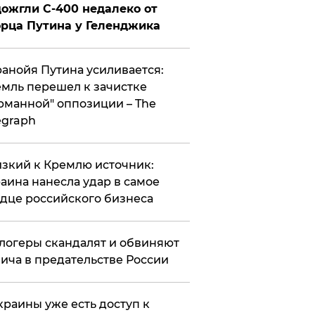
ожгли С-400 недалеко от
рца Путина у Геленджика
анойя Путина усиливается:
мль перешел к зачистке
рманной" оппозиции – The
egraph
зкий к Кремлю источник:
аина нанесла удар в самое
дце российского бизнеса
логеры скандалят и обвиняют
ича в предательстве России
краины уже есть доступ к