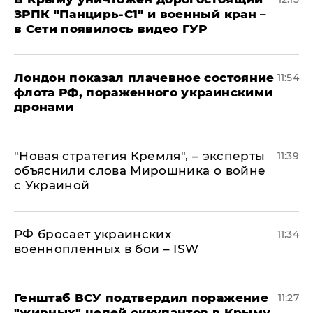
ЗРПК "Панцирь-С1" и военный кран –
в Сети появилось видео ГУР
Лондон показал плачевное состояние
11:54
флота РФ, пораженного украинскими
дронами
"Новая стратегия Кремля", – эксперты
11:39
объяснили слова Мирошника о войне
с Украиной
РФ бросает украинских
11:34
военнопленных в бои – ISW
Генштаб ВСУ подтвердил поражение
11:27
"жирных" целей оккупантов в Крыму