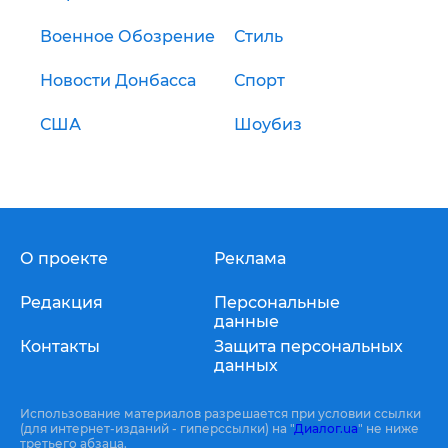
Военное Обозрение
Стиль
Новости Донбасса
Спорт
США
Шоубиз
О проекте
Реклама
Редакция
Персональные
данные
Контакты
Защита персональных
данных
Использование материалов разрешается при условии ссылки
(для интернет-изданий - гиперссылки) на "
Диалог.ua
" не ниже
третьего абзаца.