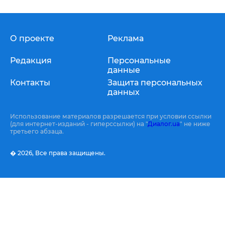
О проекте
Реклама
Редакция
Персональные
данные
Контакты
Защита персональных
данных
Использование материалов разрешается при условии ссылки
(для интернет-изданий - гиперссылки) на "
Диалог.ua
" не ниже
третьего абзаца.
� 2026,
Все права защищены.