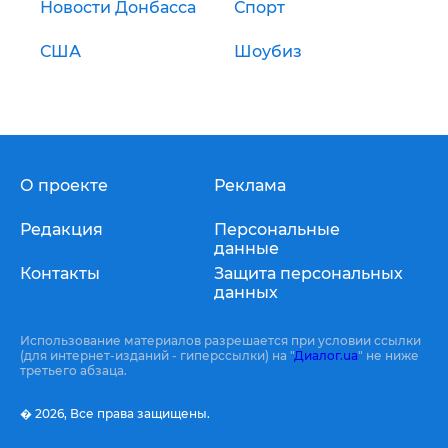
Новости Донбасса
Спорт
США
Шоубиз
О проекте
Реклама
Редакция
Персональные
данные
Контакты
Защита персональных
данных
Использование материалов разрешается при условии ссылки
(для интернет-изданий - гиперссылки) на "
Диалог.ua
" не ниже
третьего абзаца.
� 2026,
Все права защищены.