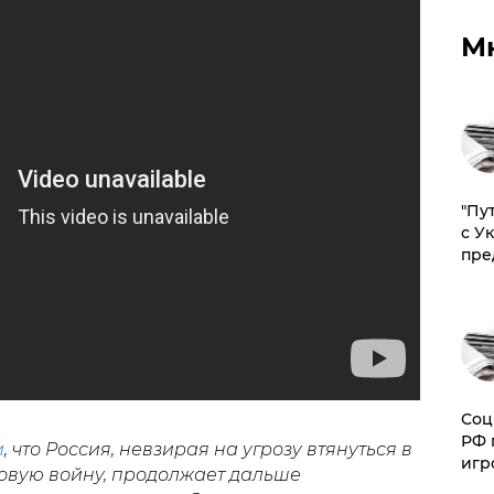
М
"Пу
с У
пре
Соц
РФ 
и
, что Россия, невзирая на угрозу втянуться в
игр
вую войну, продолжает дальше