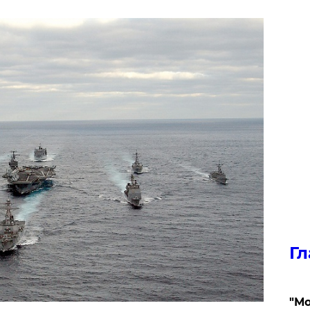
Гл
"Мо