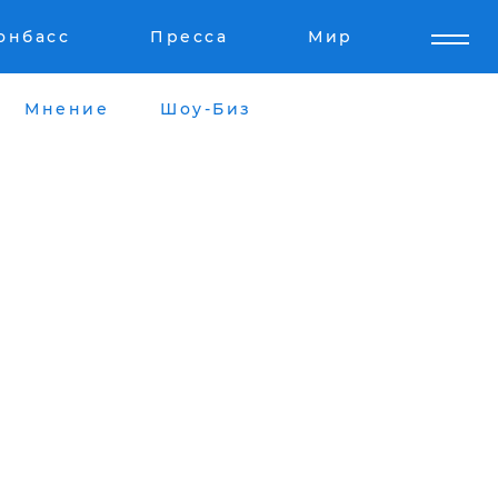
онбасс
Пресса
Мир
Мнение
Шоу-Биз