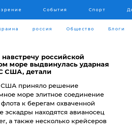
озрение
События
Спорт
Д
краина
россия
Общество
Блоги
: навстречу российской
ом море выдвинулась ударная
МС США, детали
 США приняло решение
мное море элитное соединение
 флота к берегам охваченной
е эскадры находятся авианосец
er, а также несколько крейсеров