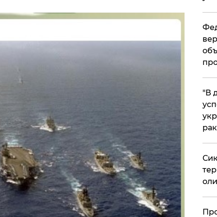
Фед
вер
объ
про
​"В
усп
укр
рак
Сик
тер
оли
​Пр