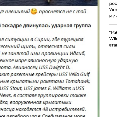
рос
Укр
ми
"Ра
Wil
ата