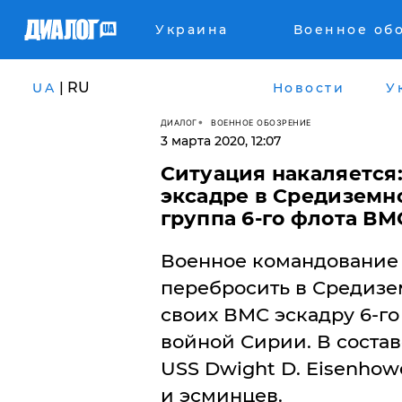
Украина
Военное об
| RU
UA
Новости
У
ДИАЛОГ
ВОЕННОЕ ОБОЗРЕНИЕ
3 марта 2020, 12:07
Ситуация накаляется
эксадре в Средиземн
группа 6-го флота В
Военное командование
перебросить в Средизе
своих ВМС эскадру 6-го
войной Сирии. В состав
USS Dwight D. Eisenhow
и эсминцев.