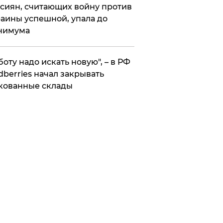
сиян, считающих войну против
аины успешной, упала до
нимума
боту надо искать новую", – в РФ
dberries начал закрывать
кованные склады