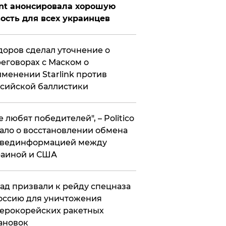
nt анонсировала хорошую
ость для всех украинцев
оров сделал уточнение о
еговорах с Маском о
менении Starlink против
сийской баллистики
се любят победителей", – Politico
ало о восстановлении обмена
звединформацией между
раиной и США
ад призвали к рейду спецназа
оссию для уничтожения
ерокорейских ракетных
ановок