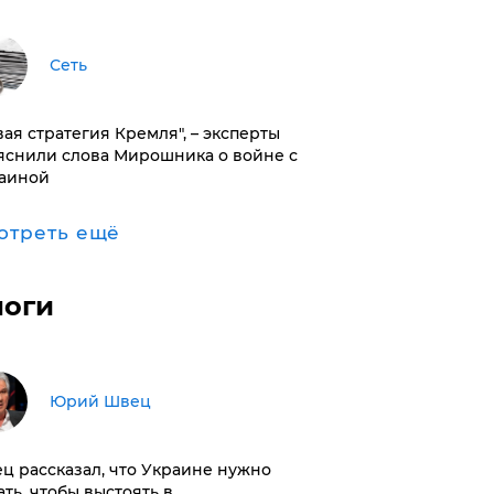
Сеть
вая стратегия Кремля", – эксперты
яснили слова Мирошника о войне с
аиной
отреть ещё
логи
Юрий Швец
ц рассказал, что Украине нужно
ать, чтобы выстоять в