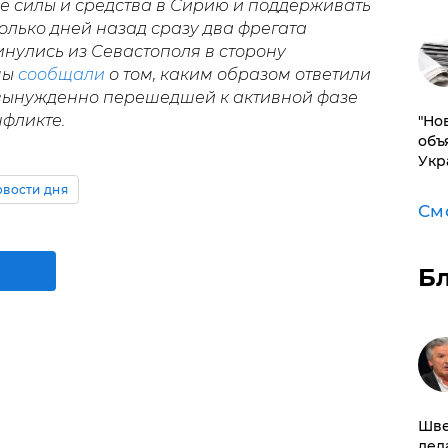
 силы и средства в Сирию и поддерживать
лько дней назад сразу два фрегата
нулись из Севастополя в сторону
мы
сообщали
о том, каким образом ответили
 вынужденно перешедшей к активной фазе
нфликте.
"Но
объ
Укр
вости дня
См
Б
Шве
дел