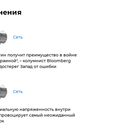
нения
Сеть
тин получит преимущество в войне
краиной", – колумнист Bloomberg
достерег Запад от ошибки
Сеть
иальную напряженность внутри
провоцирует самый неожиданный
ок