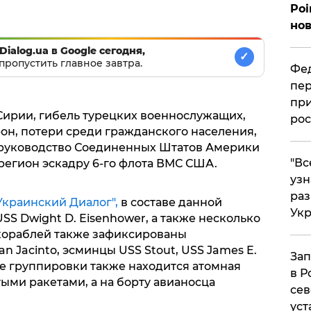
Poi
нов
Dialog.ua в Google сегодня,
✓
пропустить главное завтра.
Фед
пер
при
Сирии, гибель турецких военнослужащих,
рос
он, потери среди гражданского населения,
 руководство Соединенных Штатов Америки
​"В
регион эскадру 6-го флота ВМС США.
узн
ра
Украинский Диалог",
в составе данной
Ук
SS Dwight D. Eisenhower, а также несколько
кораблей также зафиксированы
an Jacinto, эсминцы USS Stout, USS James E.
Зап
аве группировки также находится атомная
в Р
ыми ракетами, а на борту авианосца
сев
уст