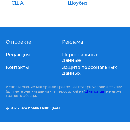
США
Шоубиз
О проекте
Реклама
Редакция
Персональные
данные
Контакты
Защита персональных
данных
Использование материалов разрешается при условии ссылки
(для интернет-изданий - гиперссылки) на "
Диалог.ua
" не ниже
третьего абзаца.
� 2026,
Все права защищены.