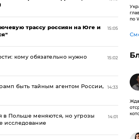
J
​Ук
гла
по 
лючевую трассу россиян на Юге и
15:05
См
ся"
Б
сти: кому обязательно нужно
15:02
Трамп быть тайным агентом России,
14:33
Жда
отс
кот
 в Польше меняются, но угрозы
14:01
ое исследование