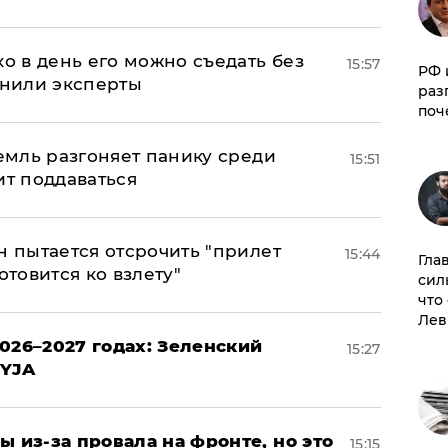
ко в день его можно съедать без
15:57
РФ 
снили эксперты
раз
поч
ремль разгоняет панику среди
15:51
ит поддаваться
н пытается отсрочить "прилет
15:44
Гла
отовится ко взлету"
сил
что
Лев
026–2027 годах: Зеленский
15:27
EYJA
ы из-за провала на фронте, но это
15:15