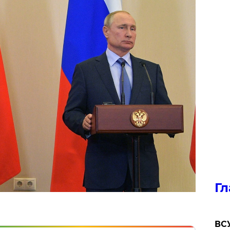
Гл
ВСУ