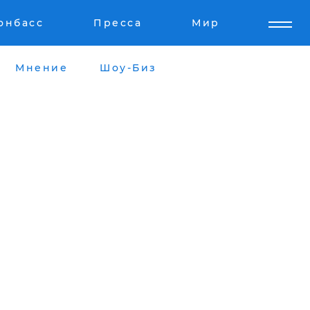
онбасс
Пресса
Мир
Мнение
Шоу-Биз