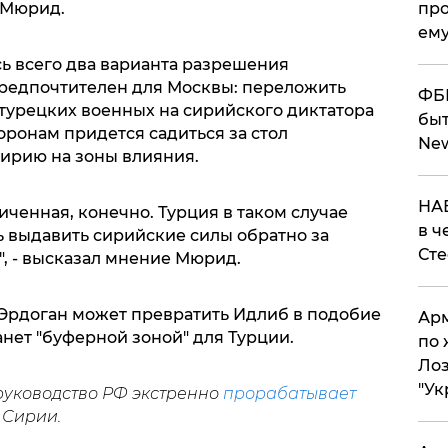
про
л Мюрид.
ему
ось всего два варианта разрешения
редпочтителен для Москвы: переложить
ФБР
 турецких военных на сирийского диктатора
быт
торонам придется садиться за стол
Ne
Сирию на зоны влияния.
НАБ
иченная, конечно. Турция в таком случае
в ч
ь выдавить сирийские силы обратно за
Ст
, - высказал мнение Мюрид.
 Эрдоган может превратить Идлиб в подобие
Арм
анет "буферной зоной" для Турции.
по 
Лоз
"Ук
руководство РФ экстренно
прорабатывает
 Сирии.