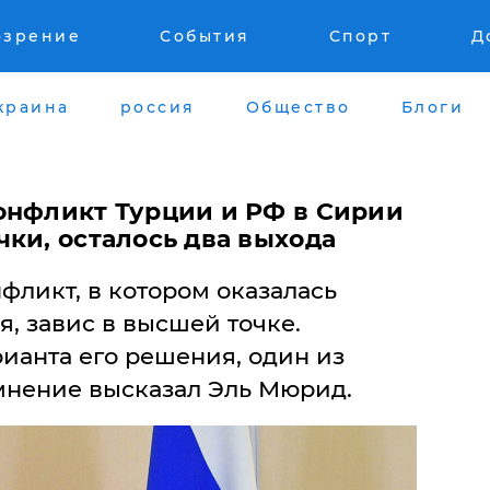
озрение
События
Спорт
Д
краина
россия
Общество
Блоги
онфликт Турции и РФ в Сирии
ки, осталось два выхода
фликт, в котором оказалась
, завис в высшей точке.
рианта его решения, один из
 мнение высказал Эль Мюрид.