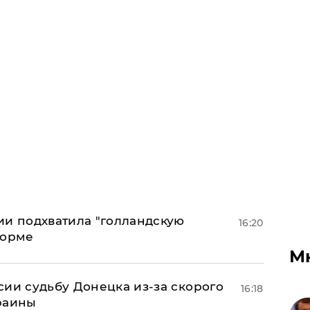
ии подхватила "голландскую
16:20
форме
М
сии судьбу Донецка из-за скорого
16:18
раины