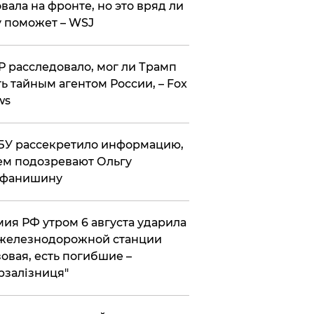
вала на фронте, но это вряд ли
 поможет – WSJ
 расследовало, мог ли Трамп
ь тайным агентом России, – Fox
ws
У рассекретило информацию,
ем подозревают Ольгу
ефанишину
ия РФ утром 6 августа ударила
железнодорожной станции
овая, есть погибшие –
рзалізниця"