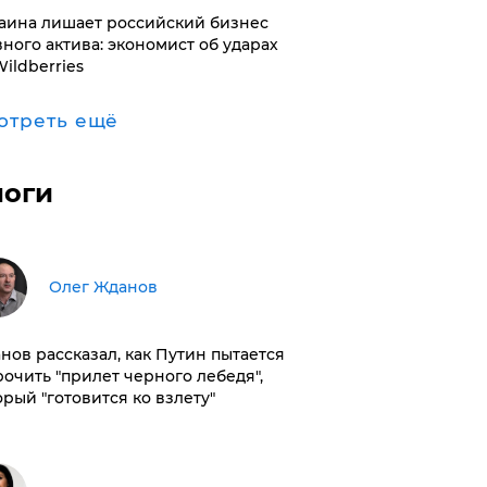
раина лишает российский бизнес
вного актива: экономист об ударах
Wildberries
отреть ещё
логи
Олег Жданов
нов рассказал, как Путин пытается
рочить "прилет черного лебедя",
орый "готовится ко взлету"