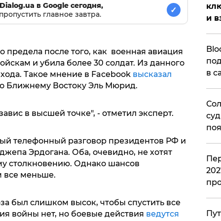
Dialog.ua в Google сегодня,
клю
✓
пропустить главное завтра.
и в
Blo
о предела после того, как военная авиация
под
ойскам и убила более 30 солдат. Из данного
в с
ыхода. Такое мнение в Facebook
высказал
по Ближнему Востоку Эль Мюрид.
Сол
авис в высшей точке", - отметил эксперт.
суд
поя
ный телефонный разговор президентов РФ и
жепа Эрдогана. Оба, очевидно, не хотят
Пер
му столкновению. Однако шансов
202
 все меньше.
пр
за был слишком высок, чтобы спустить все
Пут
ия войны нет, но боевые действия
ведутся