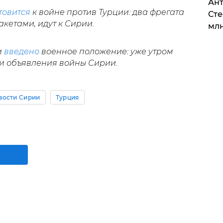
Ант
товится
к войне против Турции: два фрегата
Сте
кетами, идут к Сирии.
млн
и
введено
военное положение: уже утром
и объявления войны Сирии.
вости Сирии
Турция