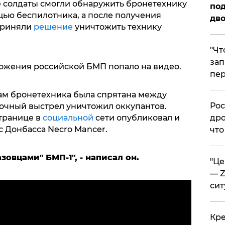
е солдаты смогли обнаружить бронетехнику
под
ью беспилотника, а после получения
дво
приняли
решение
уничтожить технику
​"Ч
зап
тожения российской БМП попало на видео.
пер
ам бронетехника была спрятана между
​Ро
очный выстрел уничтожил оккупантов.
транице в
социальной
сети опубликовал и
дро
 Донбасса Necro Mancer.
что
овцами" БМП-1", - написал он.
​"Ц
— Z
сит
​Кр