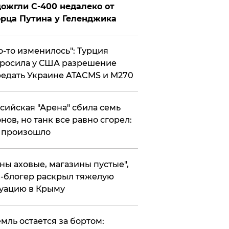
ожгли С-400 недалеко от
рца Путина у Геленджика
то-то изменилось": Турция
росила у США разрешение
едать Украине ATACMS и M270
ссийская "Арена" сбила семь
нов, но танк все равно сгорел:
 произошло
ены аховые, магазины пустые",
-блогер раскрыл тяжелую
уацию в Крыму
емль остается за бортом: