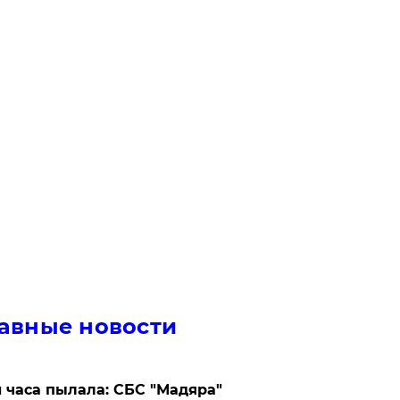
авные новости
 часа пылала: СБС "Мадяра"