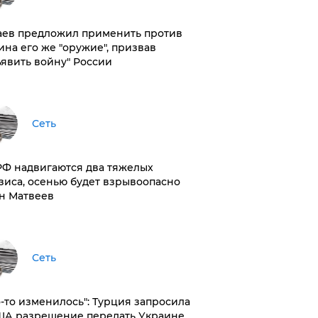
аев предложил применить против
ина его же "оружие", призвав
ъявить войну" России
Сеть
РФ надвигаются два тяжелых
зиса, осенью будет взрывоопасно
н Матвеев
Сеть
то-то изменилось": Турция запросила
ША разрешение передать Украине