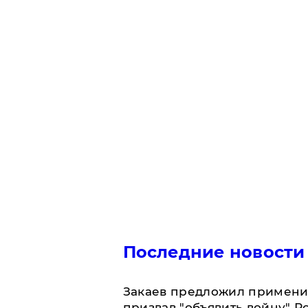
Последние новости
Закаев предложил применит
призвав "объявить войну" Р