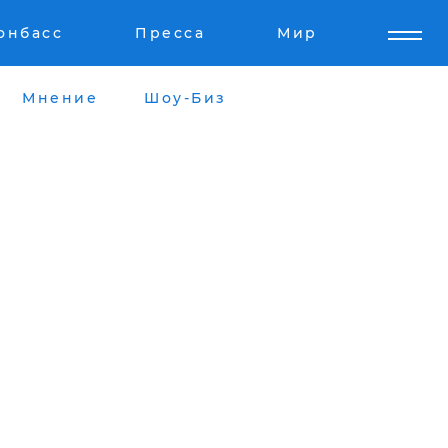
онбасс
Пресса
Мир
Мнение
Шоу-Биз