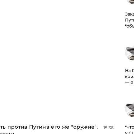
Зак
Пут
"об
На 
кри
— Я
ь против Путина его же "оружие",
​"Ч
15:38
у С
оссии