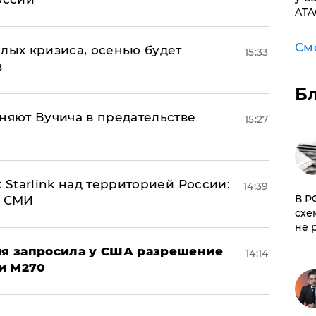
ATA
См
лых кризиса, осенью будет
15:33
в
Б
няют Вучича в предательстве
15:27
 Starlink над территорией России:
14:39
​В 
- СМИ
схе
не 
ция запросила у США разрешение
14:14
и M270