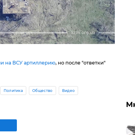
и на ВСУ артиллерию
, но после "ответки"
Политика
Общество
Видео
М