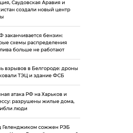
ция, Саудовская Аравия и
истан создали новый центр
лы
РФ заканчивается бензин:
рые схемы распределения
лива больше не работают
чь взрывов в Белгороде: дроны
ковали ТЭЦ и здание ФСБ
чная атака РФ на Харьков и
ссу: разрушены жилые дома,
ибли люди
д Геленджиком сожжен РЭБ