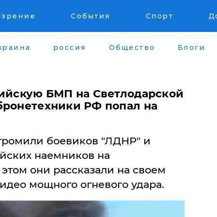
озрение
События
Спорт
Д
краина
россия
Общество
Блоги
сийскую БМП на Светлодарской
бронетехники РФ попал на
згромили боевиков "ЛДНР" и
йских наемников на
 этом они рассказали на своем
идео мощного огневого удара.