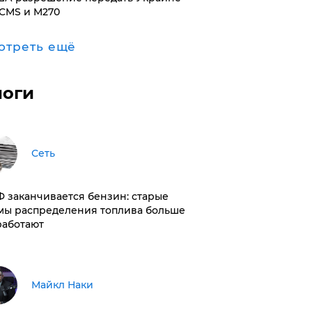
CMS и M270
отреть ещё
логи
Сеть
РФ заканчивается бензин: старые
мы распределения топлива больше
работают
Майкл Наки