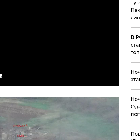
Тур
Пак
си
​В 
ста
топ
​Но
ата
​Но
Оде
пог
По