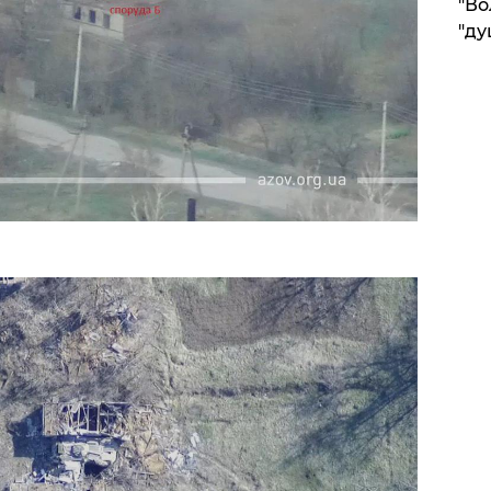
"Во
"ду