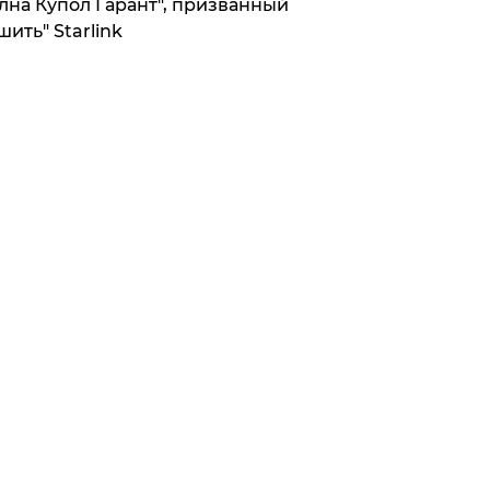
лна Купол Гарант", призванный
шить" Starlink