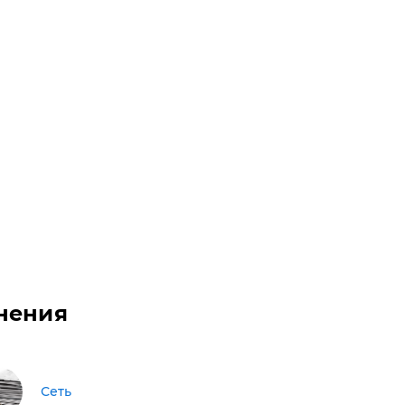
нения
Сеть