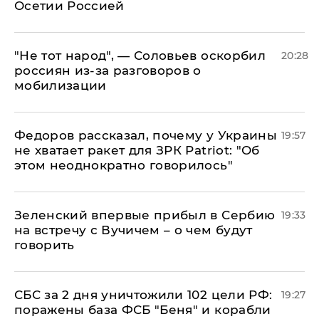
Осетии Россией
​"Не тот народ", — Соловьев оскорбил
20:28
россиян из-за разговоров о
мобилизации
Федоров рассказал, почему у Украины
19:57
не хватает ракет для ЗРК Patriot: "Об
этом неоднократно говорилось"
Зеленский впервые прибыл в Сербию
19:33
на встречу с Вучичем – о чем будут
говорить
СБС за 2 дня уничтожили 102 цели РФ:
19:27
поражены база ФСБ "Беня" и корабли