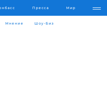
онбасс
Пресса
Мир
Мнение
Шоу-Биз