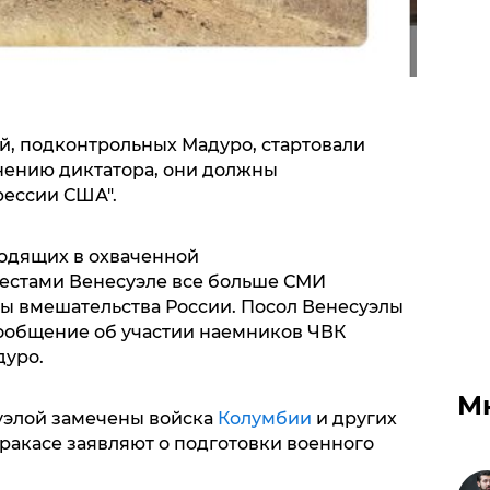
, подконтрольных Мадуро, стартовали
мнению диктатора, они должны
рессии США".
ходящих в охваченной
естами Венесуэле все больше СМИ
ы вмешательства России. Посол Венесуэлы
ообщение об участии наемников ЧВК
дуро.
М
уэлой замечены войска
Колумбии
и других
ракасе заявляют о подготовки военного