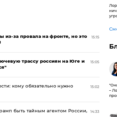
Лор
нич
угр
См
ы из-за провала на фронте, но это
15:15
J
Б
лючевую трассу россиян на Юге и
15:05
ся"
"Он
сти: кому обязательно нужно
15:02
– Л
про
Трамп быть тайным агентом России,
14:33