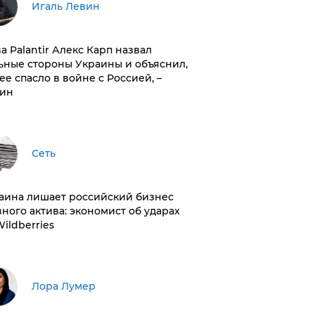
Игаль Левин
ва Palantir Алекс Карп назвал
ьные стороны Украины и объяснил,
 ее спасло в войне с Россией, –
ин
Сеть
раина лишает российский бизнес
вного актива: экономист об ударах
Wildberries
​Лора Лумер