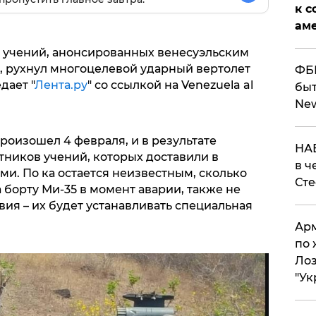
к с
аме
 учений, анонсированных венесуэльским
, рухнул многоцелевой ударный вертолет
ФБР
дает "
Лента.ру
" со ссылкой на Venezuela al
быт
Ne
произошел 4 февраля, и в результате
НАБ
тников учений, которых доставили в
в ч
и. По ка остается неизвестным, сколько
Ст
борту Ми-35 в момент аварии, также не
я – их будет устанавливать специальная
Арм
по 
Лоз
"Ук