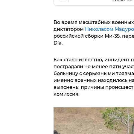
Во время масштабных военных
диктатором
Николасом Мадуро
российской сборки Ми-35, пере
Dia.
Как стало известно, инцидент 
пострадали не менее пяти учас
больницу с серьезными травмам
именно военных находилось на 
выяснены причины происшестви
комиссия.