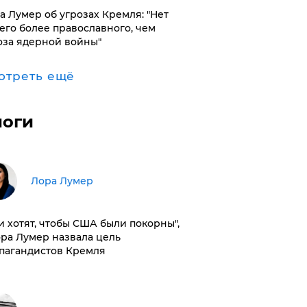
а Лумер об угрозах Кремля: "Нет
его более православного, чем
оза ядерной войны"
отреть ещё
логи
​Лора Лумер
и хотят, чтобы США были покорны",
ора Лумер назвала цель
пагандистов Кремля