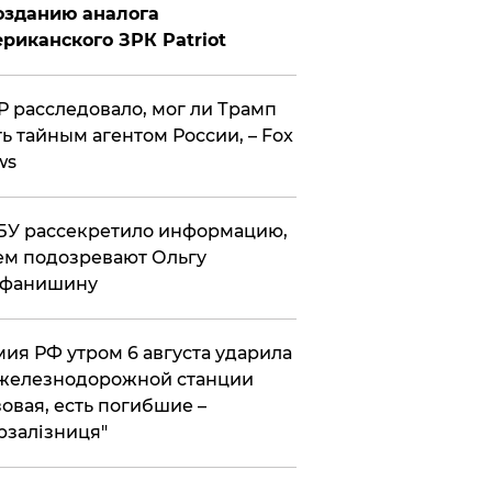
озданию аналога
риканского ЗРК Patriot
 расследовало, мог ли Трамп
ь тайным агентом России, – Fox
ws
У рассекретило информацию,
ем подозревают Ольгу
ефанишину
ия РФ утром 6 августа ударила
железнодорожной станции
овая, есть погибшие –
рзалізниця"