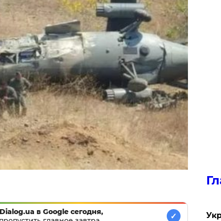
Гл
Dialog.ua в Google сегодня,
Укр
✓
пропустить главное завтра.