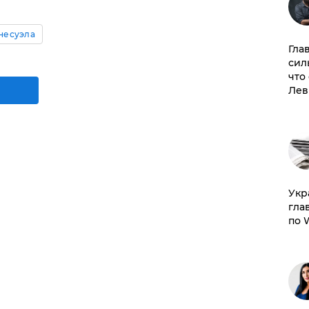
несуэла
Гла
сил
что
Лев
​Ук
гла
по 