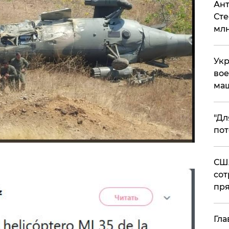
Ант
Сте
млн
Укр
вое
ма
"Дл
пот
США
сот
пря
Гла