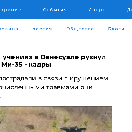
озрение
События
Спорт
Д
краина
россия
Общество
Блоги
 учениях в Венесуэле рухнул
Ми-35 - кадры
пострадали в связи с крушением
гочисленными травмами они
.