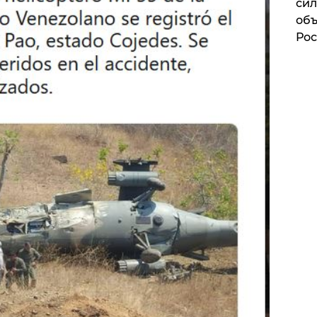
сил
объ
Рос