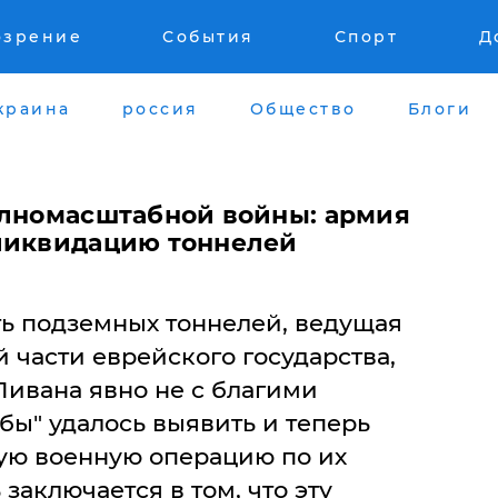
озрение
События
Спорт
Д
краина
россия
Общество
Блоги
олномасштабной войны: армия
ликвидацию тоннелей
ь подземных тоннелей, ведущая
 части еврейского государства,
Ливана явно не с благими
бы" удалось выявить и теперь
ую военную операцию по их
заключается в том, что эту