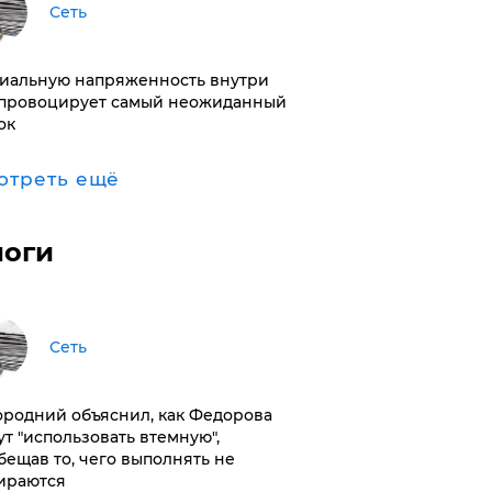
Сеть
иальную напряженность внутри
провоцирует самый неожиданный
ок
отреть ещё
логи
Сеть
ородний объяснил, как Федорова
ут "использовать втемную",
бещав то, чего выполнять не
ираются