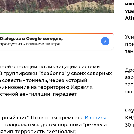
исп
уда
Atl
би
Уси
Dialog.ua в Google сегодня,
✓
при
пропустить главное завтра.
тан
чной операции по ликвидации системы
Дро
 группировки "Хезболла" у своих северных
аэр
 совесть – тоннель, через который
зап
никновение на территорию Израиля,
эк
стемой вентиляции, передает
​Се
КНД
ерный щит". По словам премьера
Израиля
 продолжаться до тех пор, пока "результат
30 
аявил: террористы "Хезболлы",