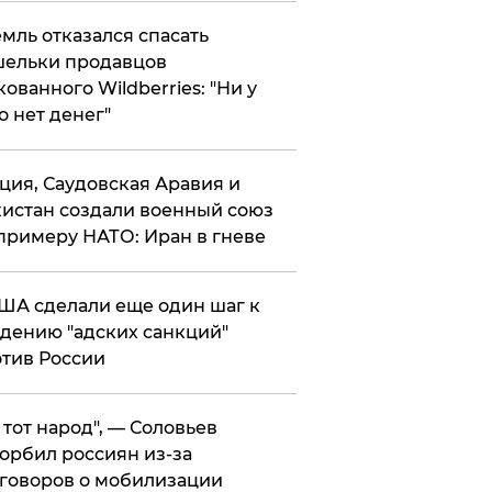
мль отказался спасать
ельки продавцов
кованного Wildberries: "Ни у
о нет денег"
ция, Саудовская Аравия и
истан создали военный союз
примеру НАТО: Иран в гневе
ША сделали еще один шаг к
дению "адских санкций"
тив России
е тот народ", — Соловьев
орбил россиян из-за
говоров о мобилизации