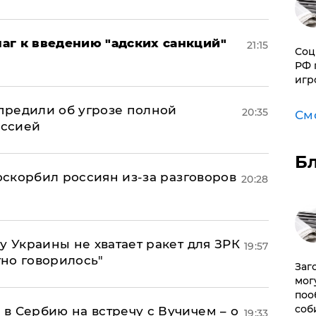
аг к введению "адских санкций"
21:15
Соц
РФ 
игр
предили об угрозе полной
20:35
См
оссией
Б
 оскорбил россиян из-за разговоров
20:28
у Украины не хватает ракет для ЗРК
19:57
тно говорилось"
Заг
мог
поо
соб
в Сербию на встречу с Вучичем – о
19:33