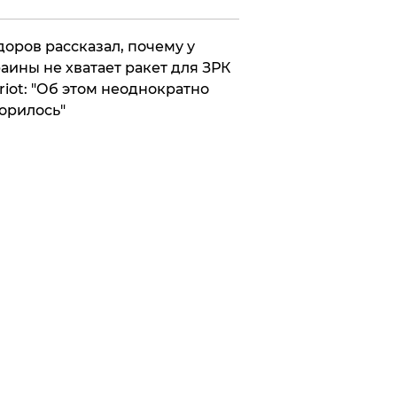
оров рассказал, почему у
аины не хватает ракет для ЗРК
riot: "Об этом неоднократно
орилось"