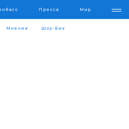
онбасс
Пресса
Мир
Мнение
Шоу-Биз