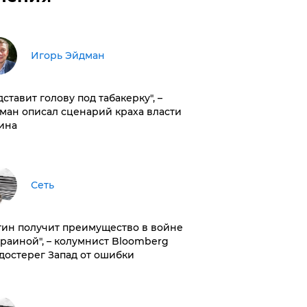
Игорь Эйдман
дставит голову под табакерку", –
ман описал сценарий краха власти
ина
Сеть
тин получит преимущество в войне
краиной", – колумнист Bloomberg
достерег Запад от ошибки