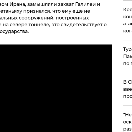
ом Ирана, замышляли захват Галилеи и
Кре
Нетаньяху признался, что ему еще не
кош
тальных соорружений, построенных
ата
 на севере тоннеле, это свидетельствует о
ког
осударства.
Тур
Пак
по 
В С
вве
про
​"Н
оск
раз