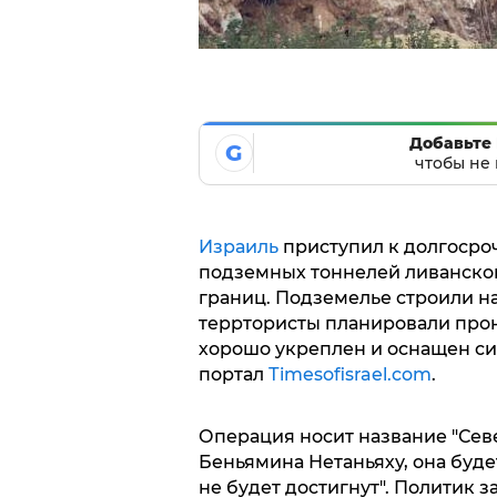
Добавьте 
G
чтобы не 
Израиль
приступил к долгосро
подземных тоннелей ливанской
границ. Подземелье строили на
терртористы планировали про
хорошо укреплен и оснащен си
портал
Тimesofisrael.com
.
Операция носит название "Сев
Беньямина Нетаньяху, она будет
не будет достигнут". Политик з