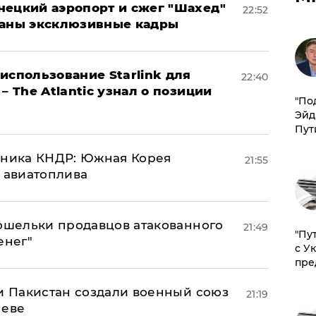
нецкий аэропорт и сжег "Шахед"
22:52
ваны эксклюзивные кадры
использование Starlink для
22:40
– The Atlantic узнал о позиции
​"По
Эйд
Пут
юзника КНДР: Южная Корея
21:55
н авиатоплива
кошельки продавцов атакованного
21:49
"Пу
енег"
с У
пре
 и Пакистан создали военный союз
21:19
неве