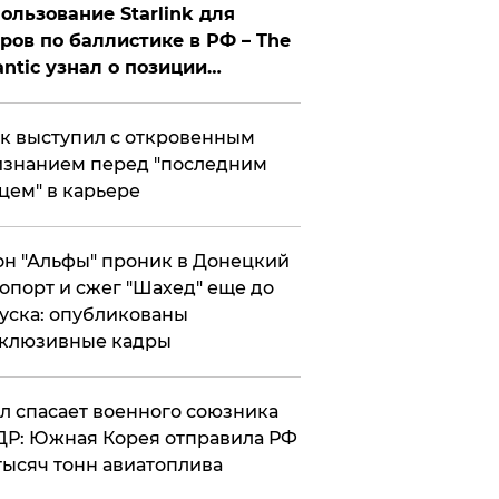
ользование Starlink для
ров по баллистике в РФ – The
antic узнал о позиции
знесмена
к выступил с откровенным
знанием перед "последним
цем" в карьере
н "Альфы" проник в Донецкий
опорт и сжег "Шахед" еще до
уска: опубликованы
склюзивные кадры
ул спасает военного союзника
Р: Южная Корея отправила РФ
тысяч тонн авиатоплива