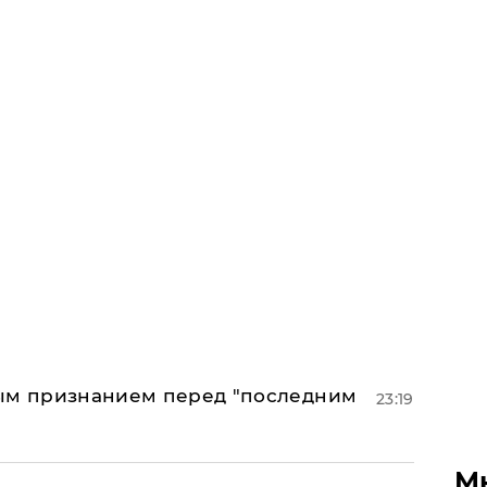
ным признанием перед "последним
23:19
М