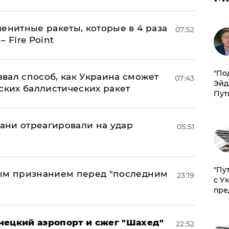
енитные ракеты, которые в 4 раза
07:52
 Fire Point
​"По
вал способ, как Украина сможет
07:43
Эйд
ских баллистических ракет
Пут
рани отреагировали на удар
05:51
"Пу
ным признанием перед "последним
23:19
с У
пре
нецкий аэропорт и сжег "Шахед"
22:52