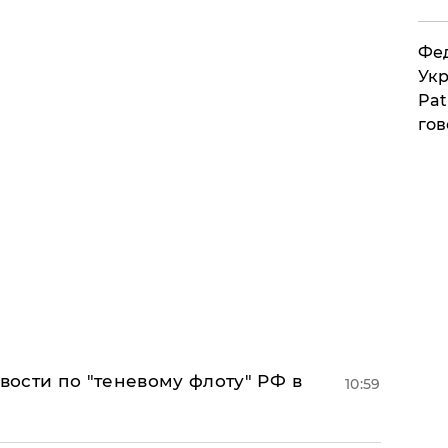
Фед
Укр
Pat
гов
ости по "теневому флоту" РФ в
10:59