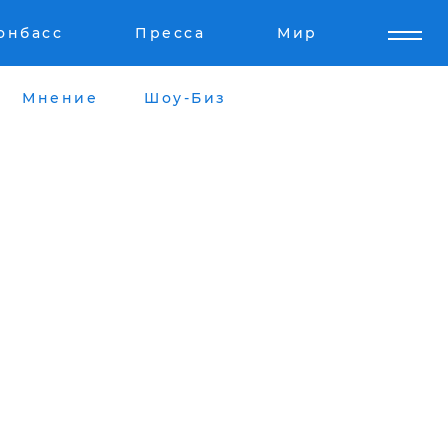
онбасс
Пресса
Мир
Мнение
Шоу-Биз