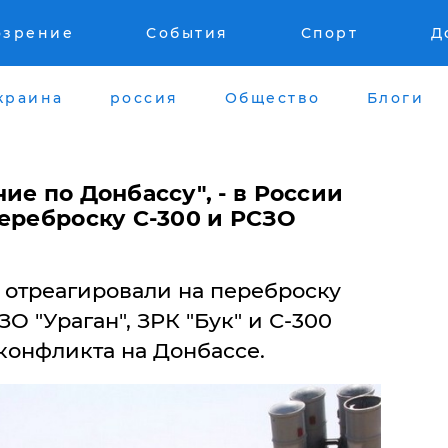
озрение
События
Спорт
Д
краина
россия
Общество
Блоги
ие по Донбассу", - в России
ереброску С-300 и РСЗО
 отреагировали на переброску
О "Ураган", ЗРК "Бук" и С-300
конфликта на Донбассе.