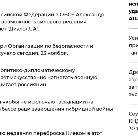
исп
уда
ссийской Федерации в ОБСЕ Александр
Atl
 возможность силового решения
би
т "Диалог.UA".
Уси
при
ри Организации по безопасности и
тан
учало сегодня, 23 ноября.
 политико-дипломатическому
Дро
ет искусственно нагнетать военную
аэр
считает россиянин.
зап
эк
ы якобы не исключают эскалации на
бассе ради завершения гибридной войны
​Се
КНД
30 
ию недавняя переброска Киевом в этот