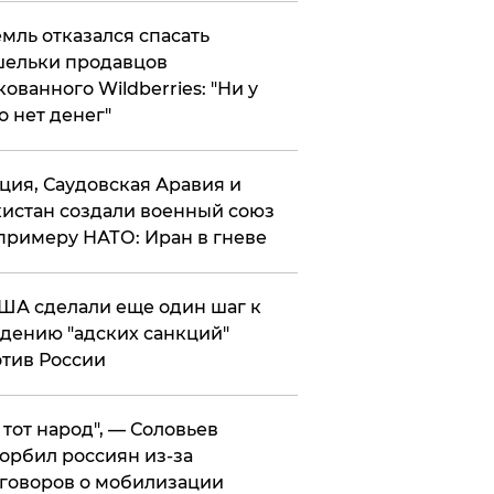
мль отказался спасать
ельки продавцов
кованного Wildberries: "Ни у
о нет денег"
ция, Саудовская Аравия и
истан создали военный союз
примеру НАТО: Иран в гневе
ША сделали еще один шаг к
дению "адских санкций"
тив России
е тот народ", — Соловьев
орбил россиян из-за
говоров о мобилизации