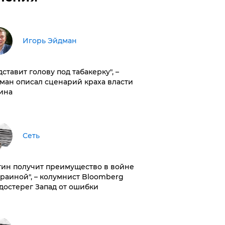
Игорь Эйдман
дставит голову под табакерку", –
ман описал сценарий краха власти
ина
Сеть
тин получит преимущество в войне
краиной", – колумнист Bloomberg
достерег Запад от ошибки