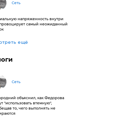
Сеть
иальную напряженность внутри
провоцирует самый неожиданный
ок
отреть ещё
логи
Сеть
ородний объяснил, как Федорова
ут "использовать втемную",
бещав то, чего выполнять не
ираются