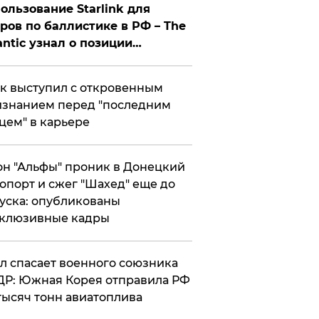
ользование Starlink для
ров по баллистике в РФ – The
antic узнал о позиции
знесмена
к выступил с откровенным
знанием перед "последним
цем" в карьере
н "Альфы" проник в Донецкий
опорт и сжег "Шахед" еще до
уска: опубликованы
склюзивные кадры
ул спасает военного союзника
Р: Южная Корея отправила РФ
тысяч тонн авиатоплива