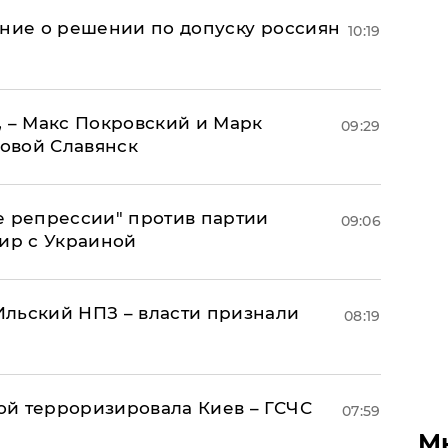
ение о решении по допуску россиян
10:19
, – Макс Покровский и Марк
09:29
овой Славянск
е репрессии" против партии
09:06
мир с Украиной
льский НПЗ – власти признали
08:19
й терроризировала Киев – ГСЧС
07:59
М