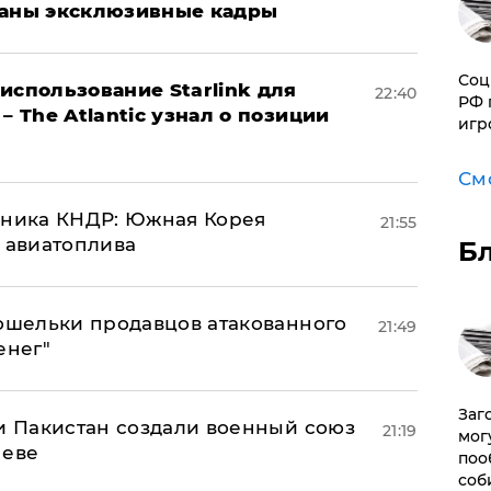
ваны эксклюзивные кадры
Соц
использование Starlink для
22:40
РФ 
– The Atlantic узнал о позиции
игр
См
юзника КНДР: Южная Корея
21:55
н авиатоплива
Б
кошельки продавцов атакованного
21:49
енег"
Заг
 и Пакистан создали военный союз
21:19
мог
неве
поо
соб