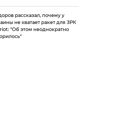
оров рассказал, почему у
аины не хватает ракет для ЗРК
riot: "Об этом неоднократно
орилось"