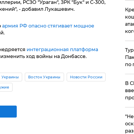
лерии, РСЗО "Ураган", ЗРК "Бук" и С-300,
ений", - добавил Лукашевич.
Кре
кош
ата
о
армия РФ опасно стягивает мощное
ког
й.
внедряется
интеграционная платформа
Тур
 изменить ход войны на Донбассе.
Пак
по 
 Украины
Восток Украины
Новости России
В С
ужие
вве
про
​"Н
оск
раз