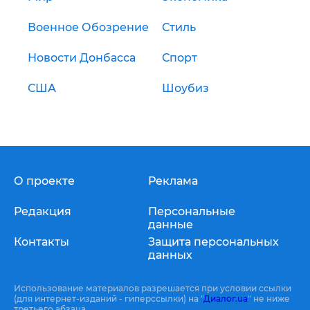
Военное Обозрение
Стиль
Новости Донбасса
Спорт
США
Шоубиз
О проекте
Реклама
Редакция
Персональные
данные
Контакты
Защита персональных
данных
Использование материалов разрешается при условии ссылки
(для интернет-изданий - гиперссылки) на "
Диалог.ua
" не ниже
третьего абзаца.