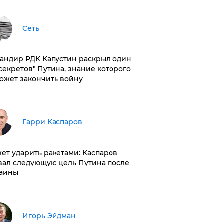
Сеть
андир РДК Капустин раскрыл один
"секретов" Путина, знание которого
ожет закончить войну
Гарри Каспаров
ет ударить ракетами: Каспаров
вал следующую цель Путина после
аины
Игорь Эйдман