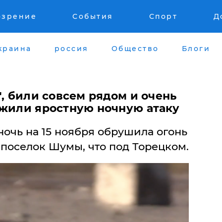
озрение
События
Спорт
Д
краина
россия
Общество
Блоги
", били совсем рядом и очень
ежили яростную ночную атаку
очь на 15 ноября обрушила огонь
поселок Шумы, что под Торецком.