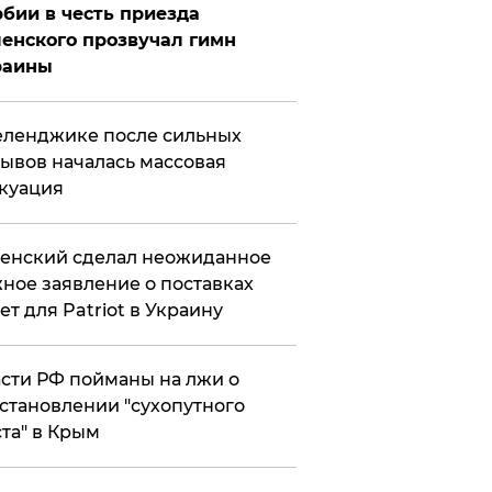
бии в честь приезда
енского прозвучал гимн
раины
еленджике после сильных
ывов началась массовая
куация
енский сделал неожиданное
ное заявление о поставках
ет для Patriot в Украину
сти РФ пойманы на лжи о
становлении "сухопутного
та" в Крым