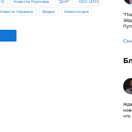
СУ)
Новости Горловка
"ДНР"
ООС (АТО)
Новости Украины
Видео
Новости дня
​"По
Эйд
Пут
См
Б
Жда
нов
что