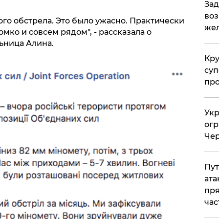
Зад
воз
го обстрела. Это было ужасно. Практически
жел
омко и совсем рядом", - рассказала о
ница Алина.
Кр
суп
про
Укр
огр
Чер
Пут
ата
пря
час