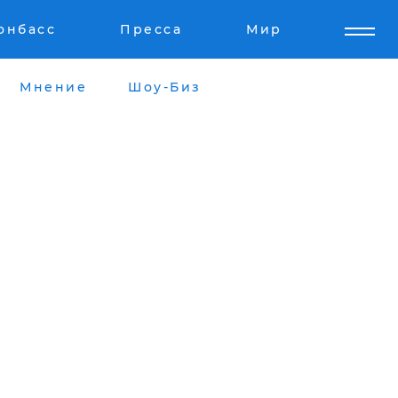
онбасс
Пресса
Мир
Мнение
Шоу-Биз