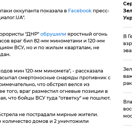
Сер
Зел
таки оккупанта показала в
Facebook
пресс-
иалог.UA".
Ук
террористы "ДНР"
обрушили
яростный огонь
В Г
асов враг бил 82-мм минометами и 120-мм
взр
циям ВСУ, но и по жилым кварталам, не
эва
дан.
Зел
одов мин 120-мм миномета", - рассказала
важ
насыпал смертоносные снаряды противник с
рак
римечательно, что обстрел велся из
лее того, враг разместил огневые позиции в
я, что бойцы ВСУ туда "ответку" не пошлют.
Вла
вос
бстрела не пострадали мирные жители.
мос
 количество домов и 2 уничтожили