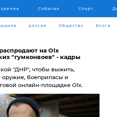
озрение
События
Спорт
Д
краина
россия
Общество
Блоги
распродают на Olx
их "гумконвоев" - кадры
кой "ДНР", чтобы выжить,
 оружие, боеприпасы и
говой онлайн-площадке Olx.