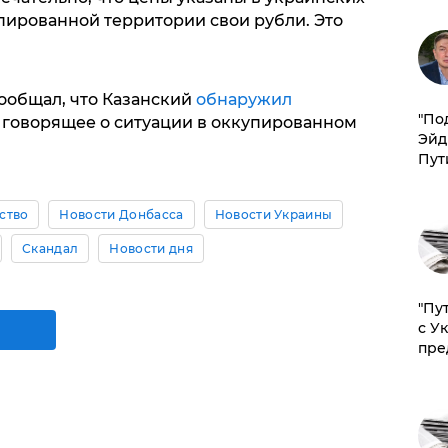
упированной территории свои рубли. Это
сообщал, что Казанский
обнаружил
​"По
 говорящее о ситуации в оккупированном
Эйд
Пут
ство
Новости Донбасса
Новости Украины
Скандал
Новости дня
"Пу
с У
пре