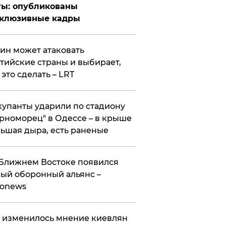
ты: опубликованы
склюзивные кадры
ин может атаковать
тийские страны и выбирает,
 это сделать – LRT
упанты ударили по стадиону
рноморец" в Одессе – в крыше
ьшая дыра, есть раненые
Ближнем Востоке появился
ый оборонный альянс –
ronews
 изменилось мнение киевлян