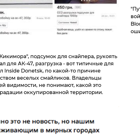
"Пу
вой
Blo
ош
Кикимора", подсумок для снайпера, рукоять
л для АК-47, разгрузка - вот типичные для
ил Inside Donetsk, по какой-то причине
ством веселых смайликов. Владельцы
сей видимости, не понимают, какой это
градации оккупированной территории.