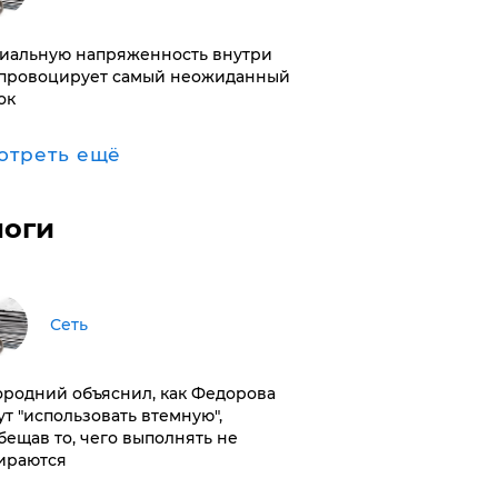
иальную напряженность внутри
провоцирует самый неожиданный
ок
отреть ещё
логи
Сеть
ородний объяснил, как Федорова
ут "использовать втемную",
бещав то, чего выполнять не
ираются