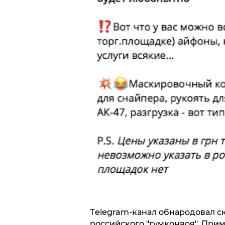
Тelegram-канал обнародовал 
российского "гумконвоя". Прим