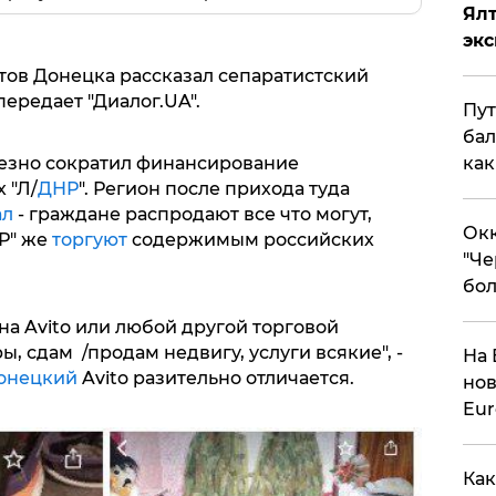
Ял
эк
тов Донецка рассказал сепаратистский
передает "Диалог.UA".
Пут
бал
как
езно сократил финансирование
 "Л/
ДНР
". Регион после прихода туда
ал
- граждане распродают все что могут,
Окк
Р" же
торгуют
содержимым российских
"Че
бол
 на Avito или любой другой торговой
 сдам /продам недвигу, услуги всякие", -
На 
онецкий
Avito разительно отличается.
нов
Eu
Как