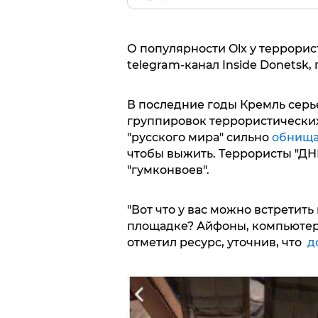
О популярности Olx у террорис
telegram-канал Inside Donetsk, 
В последние годы Кремль серь
группировок террористических
"русского мира" сильно
обнищ
чтобы выжить. Террористы "ДН
"гумконвоев".
"Вот что у вас можно встретить
площадке? Айфоны, компьютеры,
отметил ресурс, уточнив, что
д