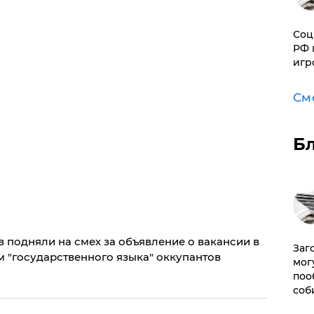
Соц
РФ 
игр
См
Б
в подняли на смех за объявление о вакансии в
Заг
м "государственного языка" оккупантов
мог
поо
соб