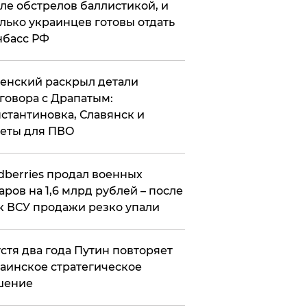
ле обстрелов баллистикой, и
лько украинцев готовы отдать
нбасс РФ
ленский раскрыл детали
говора с Драпатым:
стантиновка, Славянск и
еты для ПВО
ldberries продал военных
аров на 1,6 млрд рублей – после
к ВСУ продажи резко упали
стя два года Путин повторяет
аинское стратегическое
шение