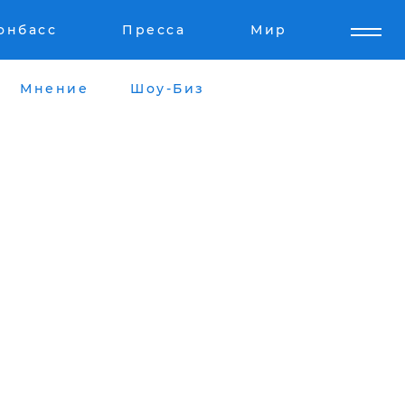
онбасс
Пресса
Мир
Мнение
Шоу-Биз