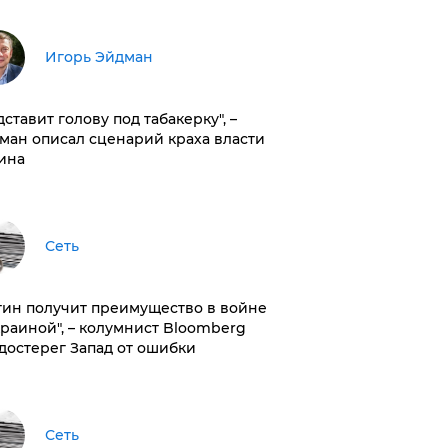
Игорь Эйдман
дставит голову под табакерку", –
ман описал сценарий краха власти
ина
Сеть
тин получит преимущество в войне
краиной", – колумнист Bloomberg
достерег Запад от ошибки
Сеть