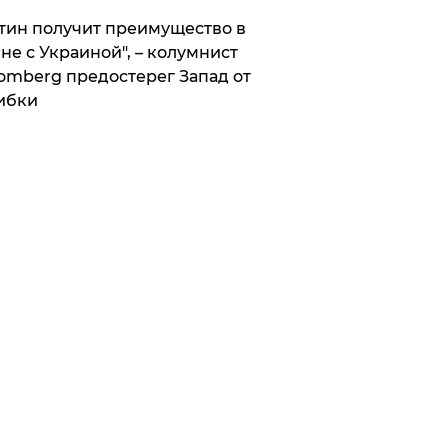
тин получит преимущество в
не с Украиной", – колумнист
omberg предостерег Запад от
ибки