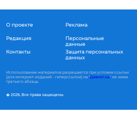
О проекте
Реклама
Редакция
Персональные
данные
Контакты
Защита персональных
данных
Использование материалов разрешается при условии ссылки
(для интернет-изданий - гиперссылки) на "
Диалог.ua
" не ниже
третьего абзаца.
� 2026,
Все права защищены.