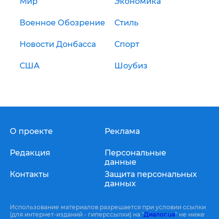
Мир
Экономика
Военное Обозрение
Стиль
Новости Донбасса
Спорт
США
Шоубиз
О проекте
Реклама
Редакция
Персональные
данные
Контакты
Защита персональных
данных
Использование материалов разрешается при условии ссылки
(для интернет-изданий - гиперссылки) на "
Диалог.ua
" не ниже