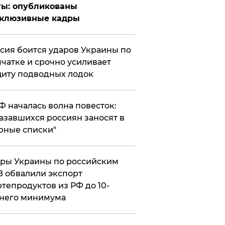
ты: опубликованы
склюзивные кадры
сия боится ударов Украины по
чатке и срочно усиливает
иту подводных лодок
РФ началась волна повесток:
азавшихся россиян заносят в
рные списки"
ры Украины по российским
 обвалили экспорт
тепродуктов из РФ до 10-
него минимума