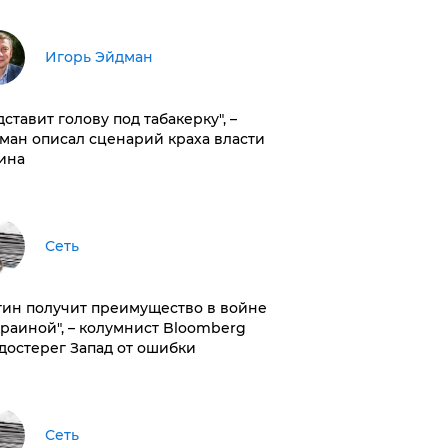
Игорь Эйдман
дставит голову под табакерку", –
ман описал сценарий краха власти
ина
Сеть
тин получит преимущество в войне
краиной", – колумнист Bloomberg
достерег Запад от ошибки
Сеть