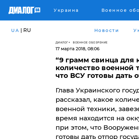
Украина
Военное об
| RU
UA
Новости
У
ДИАЛОГ
ВОЕННОЕ ОБОЗРЕНИЕ
17 марта 2018, 08:06
​“9 грамм свинца для
количество военной 
что ВСУ готовы дать 
Глава Украинского гос
рассказал, какое колич
военной техники, завез
время находится на ок
при этом, что Вооруже
готовы дать отпор госуд