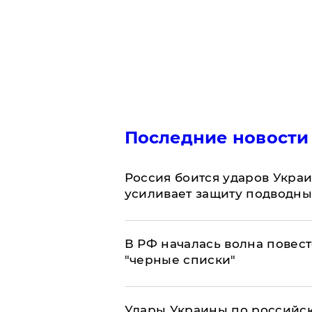
Последние новости
Россия боится ударов Укра
усиливает защиту подводны
​В РФ началась волна повест
"черные списки"
Удары Украины по российс