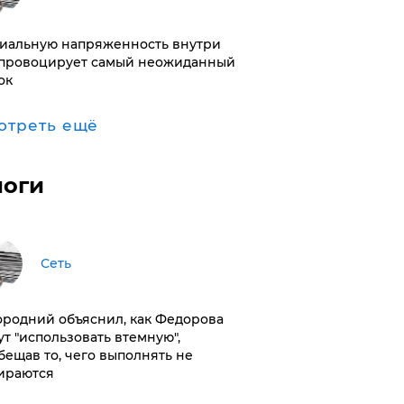
иальную напряженность внутри
провоцирует самый неожиданный
ок
отреть ещё
логи
Сеть
ородний объяснил, как Федорова
ут "использовать втемную",
бещав то, чего выполнять не
ираются