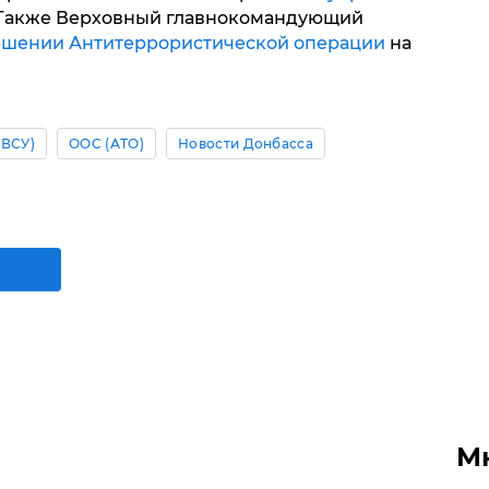
 Также Верховный главнокомандующий
ршении Антитеррористической операции
на
(ВСУ)
ООС (АТО)
Новости Донбасса
М