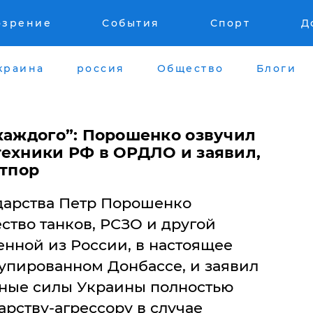
озрение
События
Спорт
Д
краина
россия
Общество
Блоги
 каждого”: Порошенко озвучил
техники РФ в ОРДЛО и заявил,
отпор
ударства Петр Порошенко
ество танков, РСЗО и другой
енной из России, в настоящее
купированном Донбассе, и заявил
нные силы Украины полностью
арству-агрессору в случае