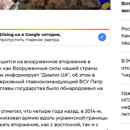
Ял
эк
Рос
Dialog.ua в Google сегодня,
Кам
✓
пропустить главное завтра.
защ
​В 
ешится на вооруженное вторжение в
отк
так как Вооруженные силы нашей страны
ак информирует “Диалог.UA”, об этом в
"че
 Верховный главнокомандующий ВСУ Петр
лавы государства было обнародовано на
Уда
НПЗ
неф
отметил, что четыре года назад, в 2014-м,
лет
анизовал армию вдоль украинской границы
ть вторжение, как с восточной, так и с