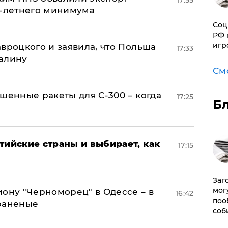
17:55
0-летнего минимума
Соц
РФ 
игр
авроцкого и заявила, что Польша
17:33
алину
См
шенные ракеты для С-300 – когда
17:25
Б
тийские страны и выбирает, как
17:15
Заг
мог
иону "Черноморец" в Одессе – в
16:42
поо
раненые
соб