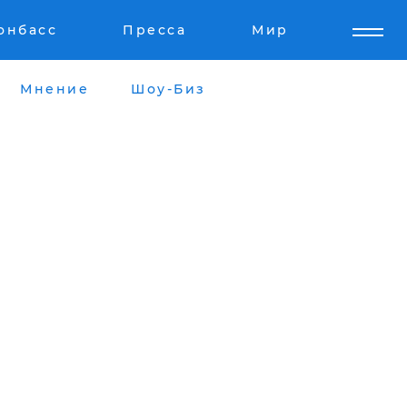
онбасс
Пресса
Мир
Мнение
Шоу-Биз