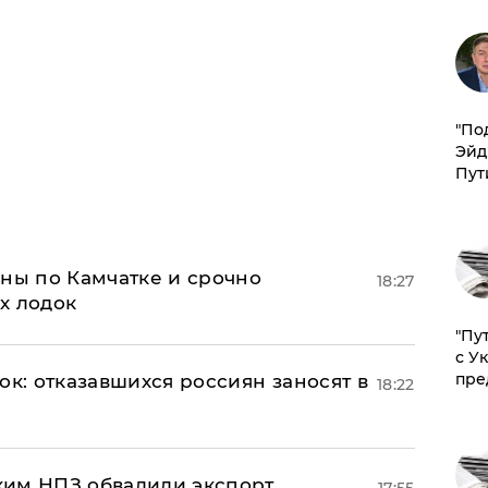
​"По
Эйд
Пут
ины по Камчатке и срочно
18:27
х лодок
"Пу
с У
пре
ок: отказавшихся россиян заносят в
18:22
ким НПЗ обвалили экспорт