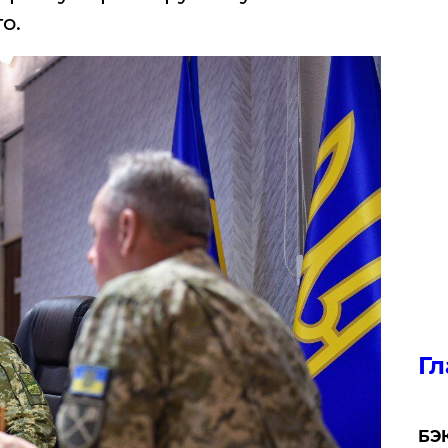
о.
Гл
​БЭ