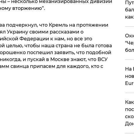
ны – несколько механизированных дивизий
Пут
ному вторжению”.
бал
как
тва подчеркнул, что Кремль на протяжении
ял Украину своими рассказами о
Окк
ской Федерации к нам, но все это
"Че
й целью, чтобы наша страна не была готова
бол
Порошенко поспешил заявить, что подобной
икогда, и пускай в Москве знают, что ВСУ
рамм свинца припасем для каждого, кто с
На 
нов
Eu
Как
пос
ско
До