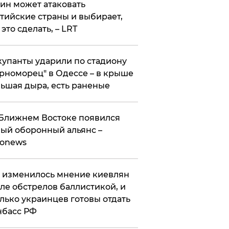
ин может атаковать
тийские страны и выбирает,
 это сделать, – LRT
упанты ударили по стадиону
рноморец" в Одессе – в крыше
ьшая дыра, есть раненые
Ближнем Востоке появился
ый оборонный альянс –
ronews
 изменилось мнение киевлян
ле обстрелов баллистикой, и
лько украинцев готовы отдать
нбасс РФ