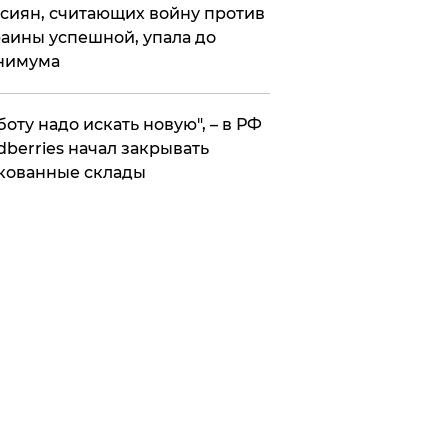
сиян, считающих войну против
аины успешной, упала до
нимума
боту надо искать новую", – в РФ
dberries начал закрывать
кованные склады