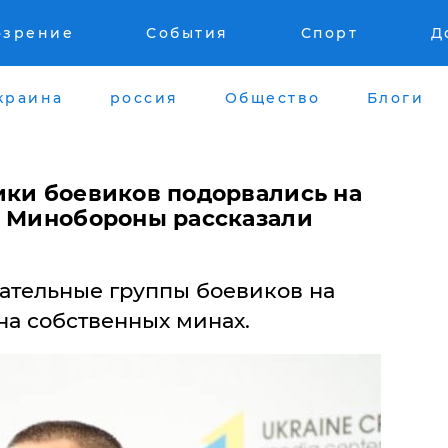
озрение
События
Спорт
Д
краина
россия
Общество
Блоги
ики боевиков подорвались на
в Минобороны рассказали
ательные группы боевиков на
на собственных минах.