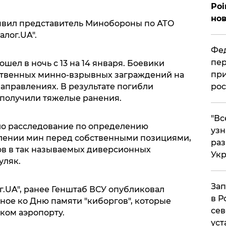
Poi
нов
явил представитель Минобороны по АТО
алог.UA".
Фед
пер
шел в ночь с 13 на 14 января. Боевики
при
ственных минно-взрывных заграждений на
аправлениях. В результате погибли
рос
 получили тяжелые ранения.
​"В
ло расследование по определению
узн
влении мин перед собственными позициями,
ра
ов в так называемых диверсионных
Ук
уляк.
Зап
г.UA", ранее Генштаб ВСУ опубликовал
в Р
ное ко Дню памяти "киборгов", которые
сев
ком аэропорту.
уст