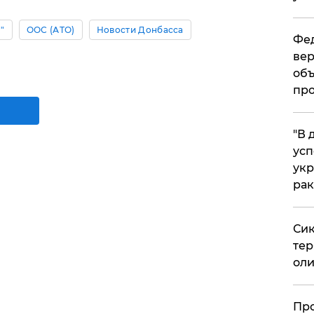
"
ООС (АТО)
Новости Донбасса
Фед
вер
объ
про
​"В
усп
укр
рак
Сик
тер
оли
​Пр