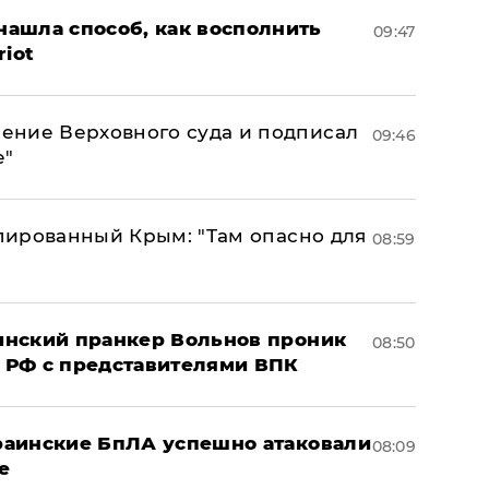
ашла способ, как восполнить
09:47
riot
ение Верховного суда и подписал
09:46
е"
упированный Крым: "Там опасно для
08:59
аинский пранкер Вольнов проник
08:50
 РФ с представителями ВПК
краинские БпЛА успешно атаковали
08:09
е