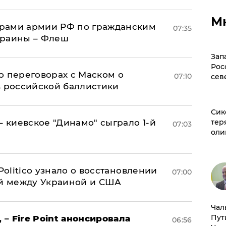
М
рами армии РФ по гражданским
07:35
краины – Флеш
Зап
Рос
о переговорах с Маском о
07:10
сев
в российской баллистики
Сик
– киевское "Динамо" сыграло 1-й
тер
07:03
оли
 Politico узнало о восстановлении
07:00
й между Украиной и США
Чал
Пут
 – Fire Point анонсировала
06:56