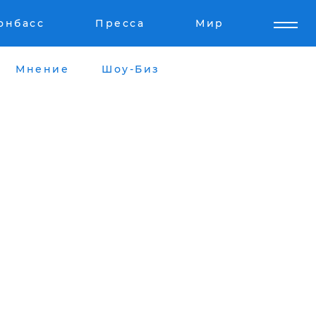
онбасс
Пресса
Мир
Мнение
Шоу-Биз