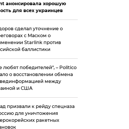
nt анонсировала хорошую
ость для всех украинцев
оров сделал уточнение о
еговорах с Маском о
менении Starlink против
сийской баллистики
се любят победителей", – Politico
ало о восстановлении обмена
звединформацией между
раиной и США
ад призвали к рейду спецназа
оссию для уничтожения
ерокорейских ракетных
ановок