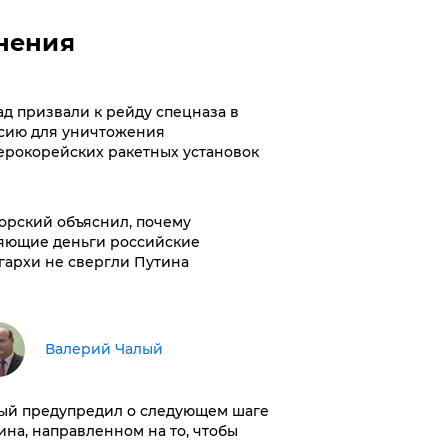
нения
ад призвали к рейду спецназа в
сию для уничтожения
ерокорейских ракетных установок
орский объяснил, почему
яющие деньги российские
гархи не свергли Путина
Валерий Чалый
ый предупредил о следующем шаге
ина, направленном на то, чтобы