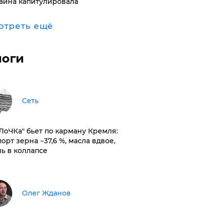
аина капитулировала
отреть ещё
логи
Сеть
оЛоЧКа" бьет по карману Кремля:
орт зерна −37,6 %, масла вдвое,
ль в коллапсе
Олег Жданов