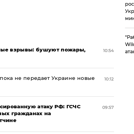
рос
Укр
ми
"Ра
Wil
ые взрывы: бушуют пожары,
10:54
ата
 пока не передает Украине новые
10:12
сированную атаку РФ: ГСЧС
09:57
ных гражданах на
тчине