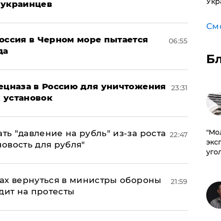
Укр
 украинцев
См
оссия в Черном море пытается
06:55
да
Б
пецназа в Россию для уничтожения
23:31
 установок
​"М
ь "давление на рубль" из-за роста
22:47
эксп
новость для рубля"
уго
ах вернуться в министры обороны
21:59
дит на протесты