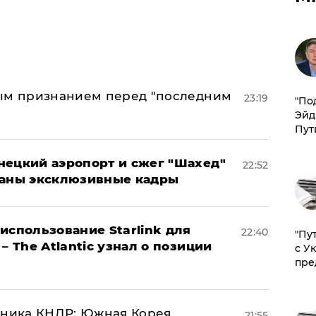
ным признанием перед "последним
23:19
​"По
Эйд
Пут
нецкий аэропорт и сжег "Шахед"
22:52
ваны эксклюзивные кадры
использование Starlink для
22:40
"Пу
– The Atlantic узнал о позиции
с У
пре
юзника КНДР: Южная Корея
21:55