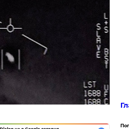
Гл
Поп