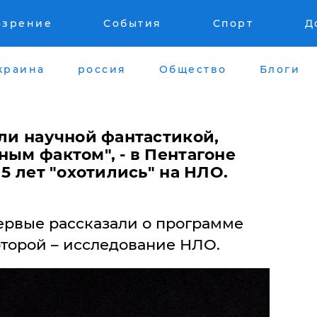
озрение
События
Спорт
Д
краина
россия
Общество
Блоги
али научной фантастикой,
ным фактом", - в Пентагоне
 5 лет "охотились" на НЛО.
рвые рассказали о программе
которой – исследование НЛО.