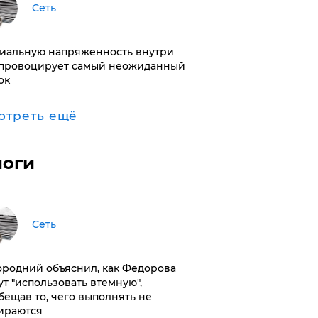
Сеть
иальную напряженность внутри
провоцирует самый неожиданный
ок
отреть ещё
логи
Сеть
ородний объяснил, как Федорова
ут "использовать втемную",
бещав то, чего выполнять не
ираются