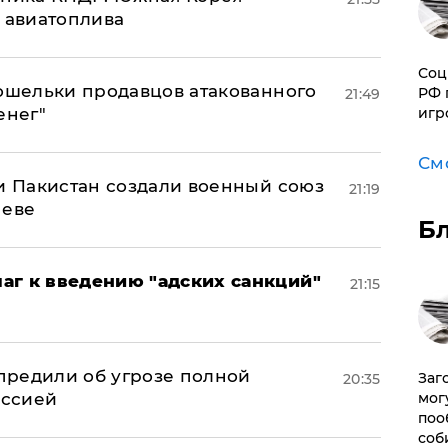
н авиатоплива
Соц
кошельки продавцов атакованного
РФ 
21:49
енег"
игр
См
 и Пакистан создали военный союз
21:19
неве
Б
аг к введению "адских санкций"
21:15
предили об угрозе полной
Заг
20:35
оссией
мог
поо
соб