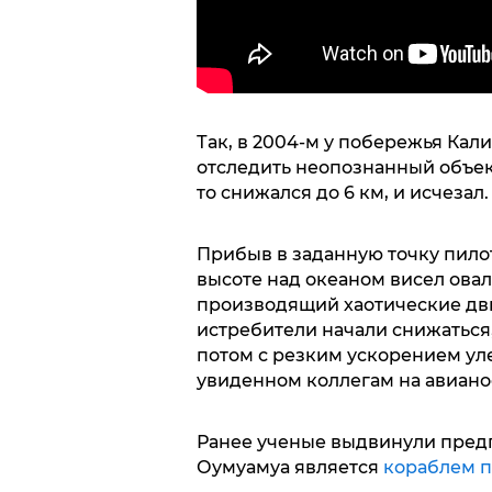
Так, в 2004-м у побережья Ка
отследить неопознанный объек
то снижался до
6 км, и исчезал
Прибыв в заданную точку пило
высоте над океаном висел ова
производящий хаотические дви
истребители начали снижаться,
потом с резким ускорением уле
увиденном коллегам на авианос
Ранее ученые выдвинули пред
Оумуамуа является
кораблем 