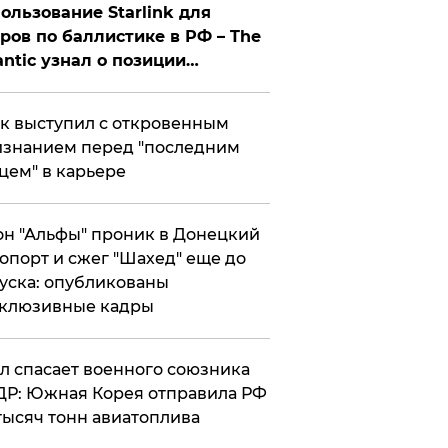
ользование Starlink для
ров по баллистике в РФ – The
antic узнал о позиции
знесмена
к выступил с откровенным
знанием перед "последним
цем" в карьере
н "Альфы" проник в Донецкий
опорт и сжег "Шахед" еще до
уска: опубликованы
склюзивные кадры
ул спасает военного союзника
Р: Южная Корея отправила РФ
тысяч тонн авиатоплива