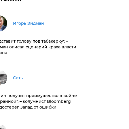
Игорь Эйдман
дставит голову под табакерку", –
ман описал сценарий краха власти
ина
Сеть
тин получит преимущество в войне
краиной", – колумнист Bloomberg
достерег Запад от ошибки