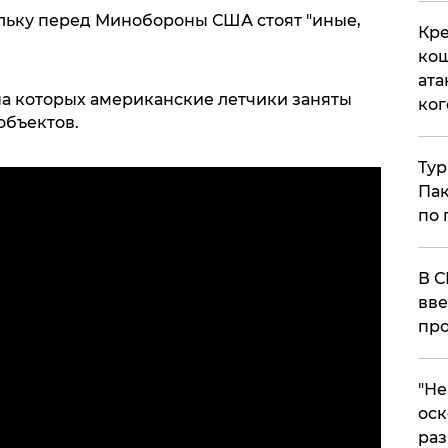
льку перед Минобороны США стоят "иные,
Кре
кош
ата
на которых американские летчики заняты
ког
объектов.
Тур
Пак
по 
В С
вве
про
​"Н
оск
раз