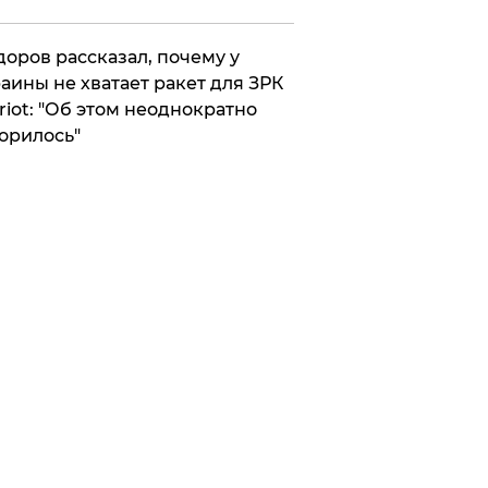
оров рассказал, почему у
аины не хватает ракет для ЗРК
riot: "Об этом неоднократно
орилось"