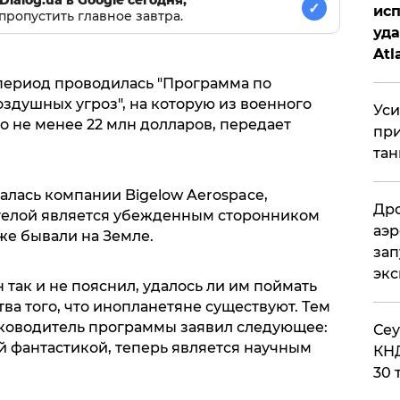
Dialog.ua в Google сегодня,
✓
исп
пропустить главное завтра.
уда
Atl
би
т период проводилась "Программа по
душных угроз", на которую из военного
Уси
 не менее 22 млн долларов, передает
при
тан
алась компании Bigelow Aerospace,
Дро
игелой является убежденным сторонником
аэр
же бывали на Земле.
зап
эк
так и не пояснил, удалось ли им поймать
ва того, что инопланетяне существуют. Тем
руководитель программы заявил следующее:
​Се
ой фантастикой, теперь является научным
КНД
30 