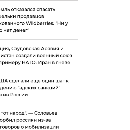
мль отказался спасать
ельки продавцов
кованного Wildberries: "Ни у
о нет денег"
ция, Саудовская Аравия и
истан создали военный союз
примеру НАТО: Иран в гневе
ША сделали еще один шаг к
дению "адских санкций"
тив России
е тот народ", — Соловьев
орбил россиян из-за
говоров о мобилизации