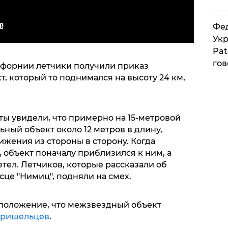
Фед
Укр
Pat
гов
лифорнии летчики получили приказ
т, который то поднимался на высоту
24 км,
.
ты увидели, что примерно на 15-метровой
льный объект около
12 метров в длину,
жения из стороны в сторону. Когда
 объект поначалу приблизился к ним, а
тел. Летчиков, которые рассказали об
це "Нимиц", подняли на смех.
положение, что межзвездный объект
пришельцев
.