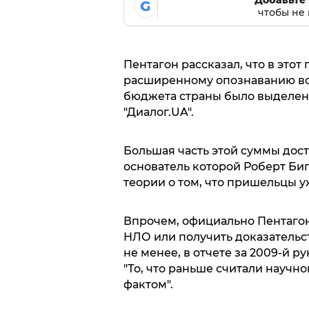
Добавьте 
G
чтобы не 
Пентагон рассказал, что в это
расширенному опознаванию воз
бюджета страны было выделено
"Диалог.UA".
Большая часть этой суммы дост
основатель которой Роберт Б
теории о том, что пришельцы у
Впрочем, официально Пентагон 
НЛО или получить доказательст
не менее, в отчете за 2009-й 
"То, что раньше считали научн
фактом".