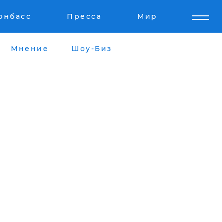
онбасс
Пресса
Мир
Мнение
Шоу-Биз