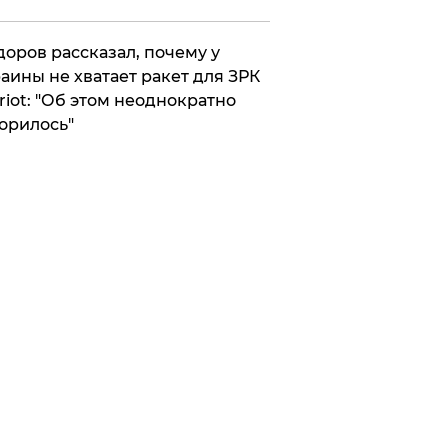
оров рассказал, почему у
аины не хватает ракет для ЗРК
riot: "Об этом неоднократно
орилось"