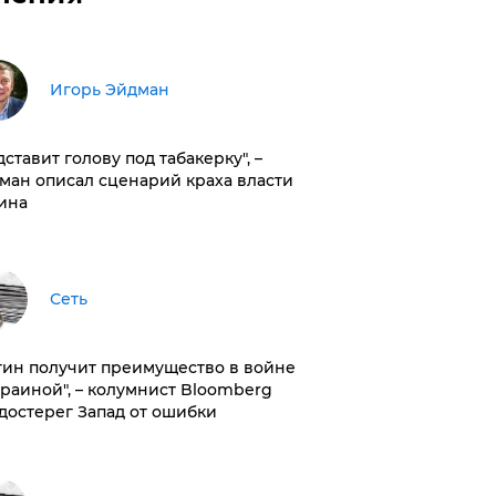
Игорь Эйдман
дставит голову под табакерку", –
ман описал сценарий краха власти
ина
Сеть
тин получит преимущество в войне
краиной", – колумнист Bloomberg
достерег Запад от ошибки