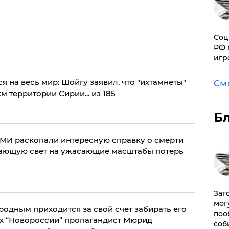
Соц
РФ 
игр
на весь мир: Шойгу заявил, что "ихтамнеты"
См
м территории Сирии... из 185
Б
: СМИ раскопали интересную справку о смерти
вающую свет на ужасающие масштабы потерь
Заг
мог
 родным приходится за свой счет забирать его
поо
еях “Новороссии” пропагандист Мюрид
соб