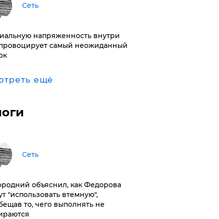
Сеть
иальную напряженность внутри
провоцирует самый неожиданный
ок
отреть ещё
логи
Сеть
ородний объяснил, как Федорова
ут "использовать втемную",
бещав то, чего выполнять не
ираются