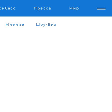
онбасс
Пресса
Мир
Мнение
Шоу-Биз