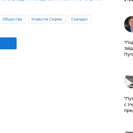
Общество
Новости Сирии
Скандал
​"По
Эйд
Пут
"Пу
с У
пре