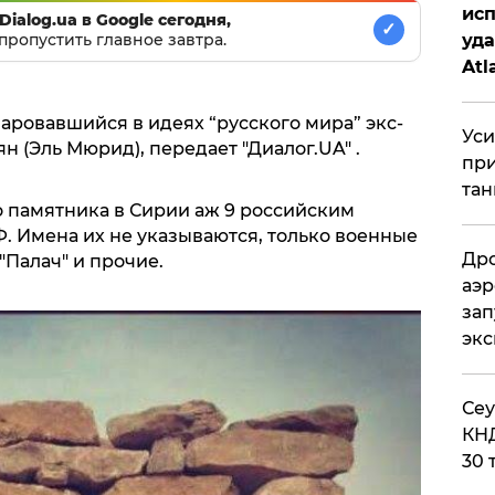
исп
Dialog.ua в Google сегодня,
✓
пропустить главное завтра.
уда
Atl
би
аровавшийся в идеях “русского мира” экс-
Уси
 (Эль Мюрид), передает "Диалог.UA" .
при
тан
 памятника в Сирии аж 9 российским
РФ. Имена их не указываются, только военные
Дро
"Палач" и прочие.
аэр
зап
эк
​Се
КНД
30 