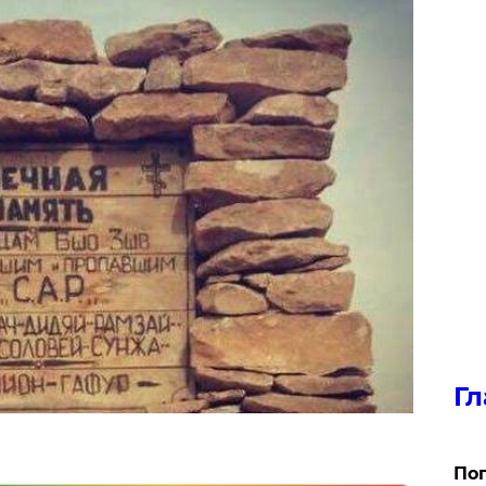
Гл
Поп