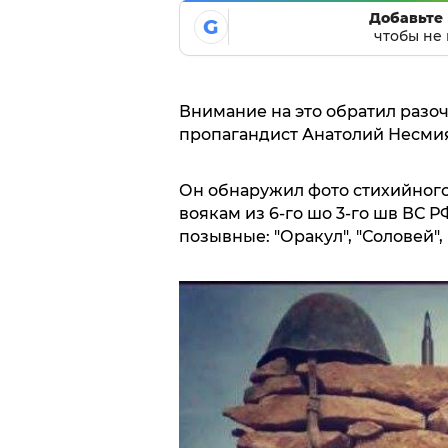
Добавьте 
G
чтобы не 
Внимание на это обратил разоч
пропагандист Анатолий Несмиян
Он обнаружил фото стихийного
воякам из 6-го шо 3-го шв ВС 
позывные: "Оракул", "Соловей", 