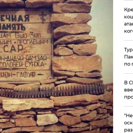
Кре
кош
ата
ког
Тур
Пак
по 
В С
вве
про
​"Н
оск
раз