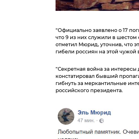
“Официально заявлено о 17 поги
что 9 из них служили в шестом 
отметил Мюрид, уточнив, что э
гибели россиян на этой чужой 
“Секретная война за интересы 
констатировал бывший пропага
гибнуть за меркантильные ин
российского президента.