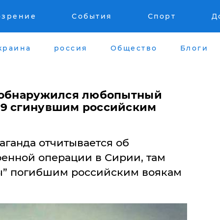
озрение
События
Спорт
Д
краина
россия
Общество
Блоги
и обнаружился любопытный
 9 сгинувшим российским
аганда отчитывается об
военной операции в Сирии, там
ны” погибшим российским воякам