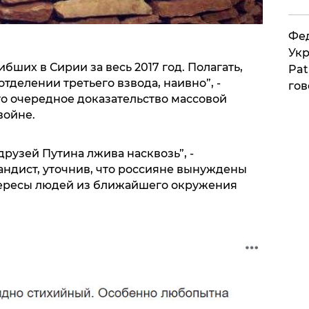
Фед
Укр
бших в Сирии за весь 2017 год. Полагать,
Pat
отделении третьего взвода, наивно”, -
гов
то очередное доказательство массовой
войне.
друзей Путина лжива насквозь”, -
ндист, уточнив, что россияне вынуждены
тересы людей из ближайшего окружения