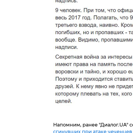
Напомним, ранее "Диалог.UA" 
сгинувших при атаке чеченцев