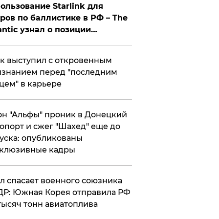
ользование Starlink для
ров по баллистике в РФ – The
antic узнал о позиции
знесмена
к выступил с откровенным
знанием перед "последним
цем" в карьере
н "Альфы" проник в Донецкий
опорт и сжег "Шахед" еще до
уска: опубликованы
склюзивные кадры
ул спасает военного союзника
Р: Южная Корея отправила РФ
тысяч тонн авиатоплива