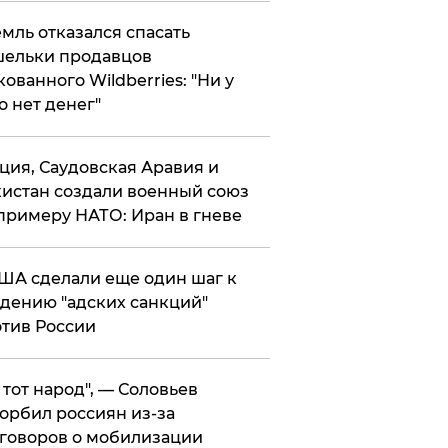
мль отказался спасать
ельки продавцов
кованного Wildberries: "Ни у
о нет денег"
ция, Саудовская Аравия и
истан создали военный союз
примеру НАТО: Иран в гневе
ША сделали еще один шаг к
дению "адских санкций"
тив России
е тот народ", — Соловьев
орбил россиян из-за
говоров о мобилизации