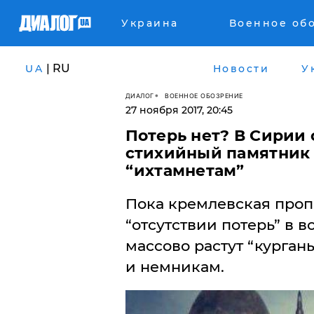
Украина
Военное об
| RU
UA
Новости
У
ДИАЛОГ
ВОЕННОЕ ОБОЗРЕНИЕ
27 ноября 2017, 20:45
Потерь нет? В Сири
стихийный памятник
“ихтамнетам”
​Пока кремлевская проп
“отсутствии потерь” в 
массово растут “курга
и немникам.