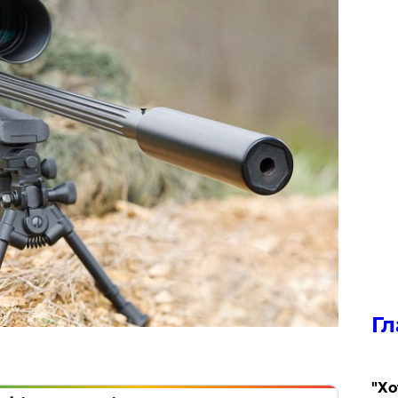
Гл
​"Х