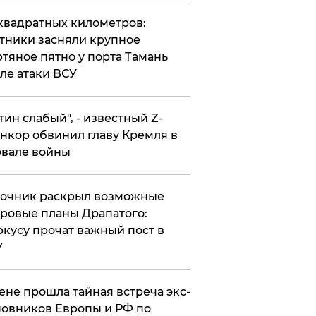
квадратных километров:
тники засняли крупное
тяное пятно у порта Тамань
ле атаки ВСУ
утин слабый", - известный Z-
нкор обвинил главу Кремля в
вале войны
точник раскрыл возможные
ровые планы Драпатого:
кусу прочат важный пост в
У
ене прошла тайная встреча экс-
овников Европы и РФ по