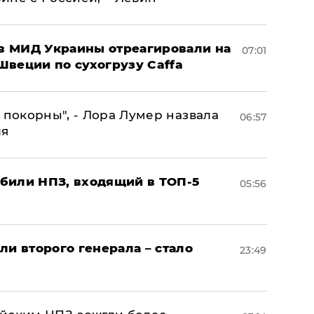
 в МИД Украины отреагировали на
07:01
Швеции по сухогрузу Caffa
 покорны", - Лора Лумер назвала
06:57
ля
били НПЗ, входящий в ТОП-5
05:56
ли второго генерала – стало
23:49