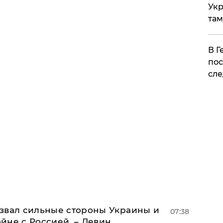
Укр
там
​В 
пос
сле
назвал сильные стороны Украины и
07:38
ойне с Россией, – Левин