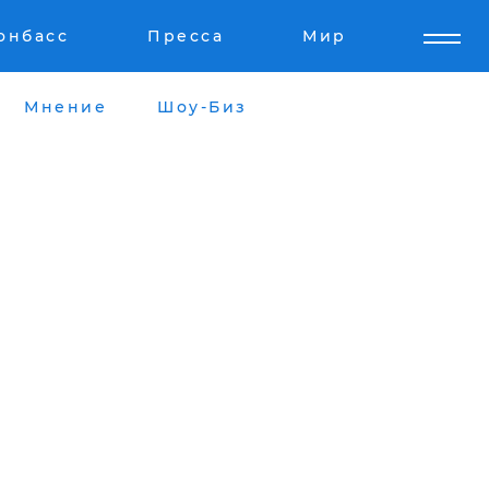
онбасс
Пресса
Мир
Мнение
Шоу-Биз