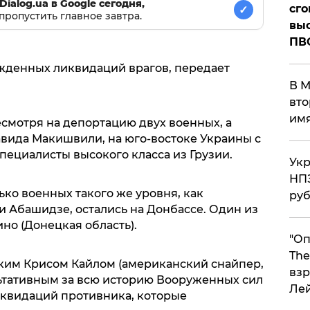
Dialog.ua в Google сегодня,
сго
✓
пропустить главное завтра.
выс
ПВ
ржденных ликвидаций врагов, передает
В М
вто
им
смотря на депортацию двух военных, а
вида Макишвили, на юго-востоке Украины с
ециалисты высокого класса из Грузии.
Укр
НПЗ
ько военных такого же уровня, как
ру
Абашидзе, остались на Донбассе. Один из
но (Донецкая область).
"Оп
The
ским Крисом Кайлом (американский снайпер,
взр
ьтативным за всю историю Вооруженных сил
Ле
ликвидаций противника, которые