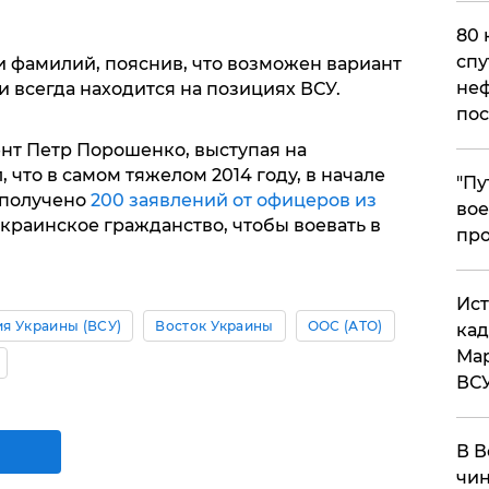
80 
спу
и фамилий, пояснив, что возможен вариант
неф
и всегда находится на позициях ВСУ.
пос
ент Петр Порошенко, выступая на
 что в самом тяжелом 2014 году, в начале
​"П
 получено
200 заявлений от офицеров из
вое
украинское гражданство, чтобы воевать в
про
​Ис
я Украины (ВСУ)
Восток Украины
ООС (АТО)
кад
Мар
ВС
В В
чин