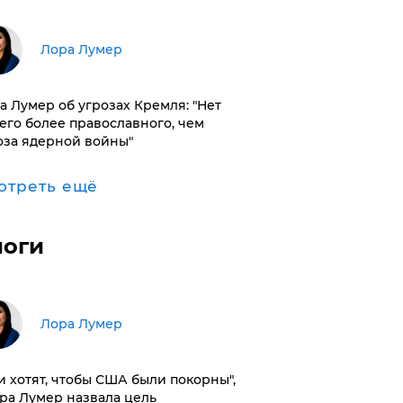
​Лора Лумер
а Лумер об угрозах Кремля: "Нет
его более православного, чем
оза ядерной войны"
отреть ещё
логи
​Лора Лумер
и хотят, чтобы США были покорны",
ора Лумер назвала цель