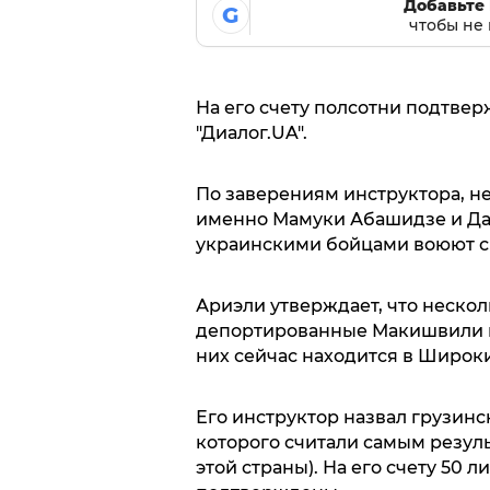
Добавьте 
G
чтобы не 
На его счету полсотни подтве
"Диалог.UA".
По заверениям инструктора, не
именно Мамуки Абашидзе и Да
украинскими бойцами воюют сп
Ариэли утверждает, что нескол
депортированные Макишвили и 
них сейчас находится в Широки
Его инструктор назвал грузин
которого считали самым резул
этой страны). На его счету 50 