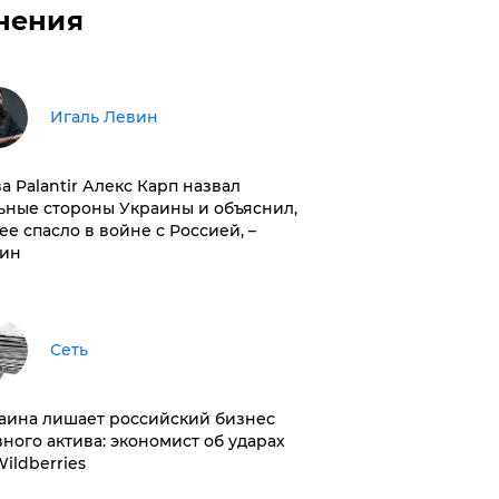
нения
Игаль Левин
ва Palantir Алекс Карп назвал
ьные стороны Украины и объяснил,
 ее спасло в войне с Россией, –
ин
Сеть
раина лишает российский бизнес
вного актива: экономист об ударах
Wildberries