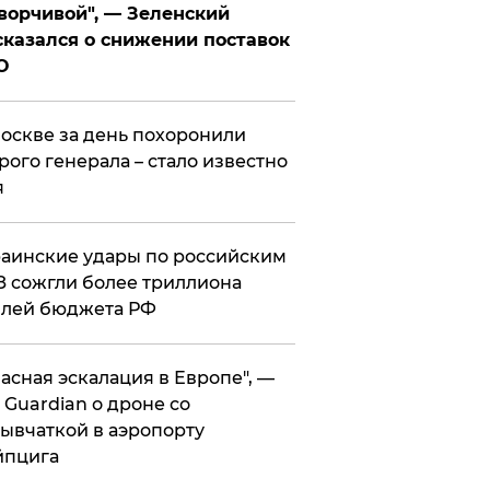
ворчивой", — Зеленский
казался о снижении поставок
О
оскве за день похоронили
рого генерала – стало известно
я
аинские удары по российским
 сожгли более триллиона
блей бюджета РФ
асная эскалация в Европе", —
 Guardian о дроне со
ывчаткой в аэропорту
йпцига