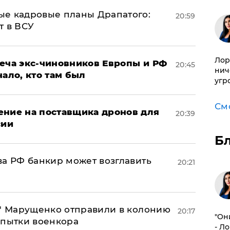
ые кадровые планы Драпатого:
20:59
т в ВСУ
Лор
реча экс-чиновников Европы и РФ
20:45
нич
нало, кто там был
угр
См
ение на поставщика дронов для
20:39
сии
Б
ва РФ банкир может возглавить
20:21
б" Марущенко отправили в колонию
20:17
"Он
 пытки военкора
- Л