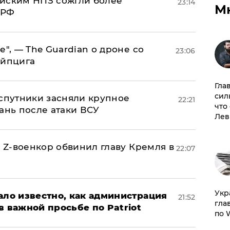
ийским НПЗ сожгли более
23:14
М
 РФ
е", — The Guardian о дроне со
23:06
ейпцига
Гла
сил
 спутники засняли крупное
22:21
что
ань после атаки ВСУ
Лев
й Z-военкор обвинил главу Кремля в
22:07
​Ук
ало известно, как администрация
21:52
гла
в важной просьбе по Patriot
по 