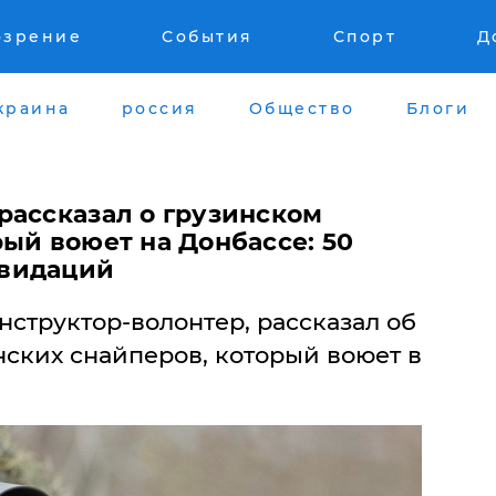
озрение
События
Спорт
Д
краина
россия
Общество
Блоги
рассказал о грузинском
ый воюет на Донбассе: 50
видаций
структор-волонтер, рассказал об
нских снайперов, который воюет в