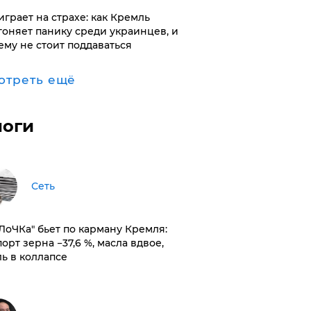
играет на страхе: как Кремль
гоняет панику среди украинцев, и
ему не стоит поддаваться
отреть ещё
логи
Сеть
оЛоЧКа" бьет по карману Кремля:
орт зерна −37,6 %, масла вдвое,
ль в коллапсе