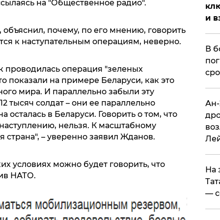
 ссылаясь на "Общественное радио".
клю
и в
 объяснил, почему, по его мнению, говорить
вится к наступательным операциям, неверно.
В б
пог
как проводилась операция "зеленых
сро
то показали на примере Беларуси, как это
ного мира. И параллельно забыли эту
12 тысяч солдат – они ее параллельно
Ан-
а осталась в Беларуси. Говорить о том, что
дро
 наступлению, нельзя. К масштабному
воз
 страна", – уверенно заявил Жданов.
Ле
ких условиях можно будет говорить, что
На 
ив НАТО.
Тат
— с