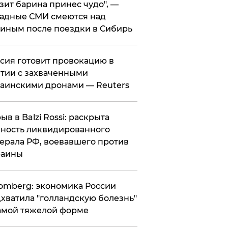
зит барина принес чудо", —
адные СМИ смеются над
иным после поездки в Сибирь
ссия готовит провокацию в
тии с захваченными
аинскими дронами — Reuters
рыв в Balzi Rossi: раскрыта
ность ликвидированного
ерала РФ, воевавшего против
раины
omberg: экономика России
хватила "голландскую болезнь"
амой тяжелой форме