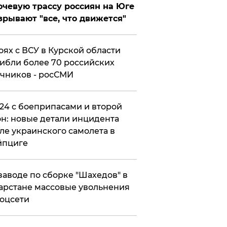
чевую трассу россиян на Юге
зрывают "все, что движется"
оях с ВСУ в Курской области
ибли более 70 российских
чников - росСМИ
24 с боеприпасами и второй
н: новые детали инцидента
ле украинского самолета в
йпциге
заводе по сборке "Шахедов" в
арстане массовые увольнения
оцсети