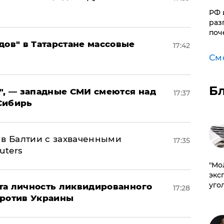
РФ 
раз
поч
дов" в Татарстане массовые
17:42
См
Б
", — западные СМИ смеются над
17:37
Сибирь
 в Балтии с захваченными
17:35
uters
​"М
эксп
уго
рыта личность ликвидированного
17:28
против Украины