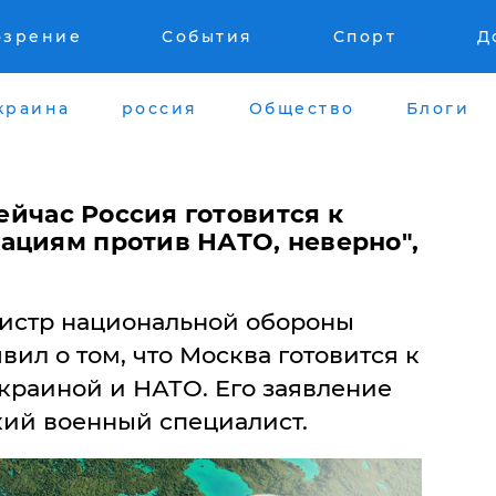
озрение
События
Спорт
Д
краина
россия
Общество
Блоги
сейчас Россия готовится к
ациям против НАТО, неверно",
истр национальной обороны
ил о том, что Москва готовится к
краиной и НАТО. Его заявление
ий военный специалист.