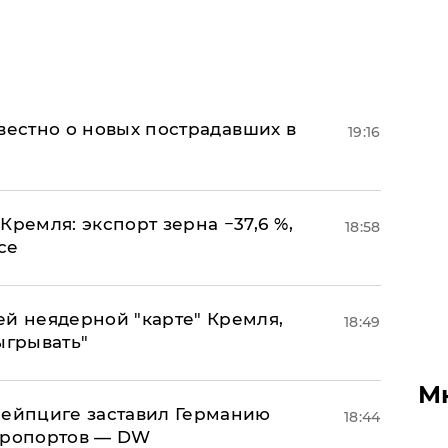
известно о новых пострадавших в
19:16
Кремля: экспорт зерна −37,6 %,
18:58
се
ей неядерной "карте" Кремля,
18:49
ыгрывать"
М
 Лейпциге заставил Германию
18:44
эропортов — DW