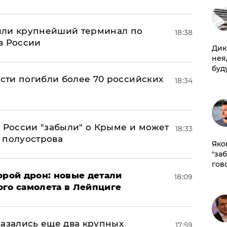
или крупнейший терминал по
18:38
в России
Дик
нея
буд
асти погибли более 70 российских
18:34
в России "забыли" о Крыме и может
18:33
т полуострова
Яко
"за
гов
орой дрон: новые детали
18:09
ого самолета в Лейпциге
тказались еще два крупных
17:59