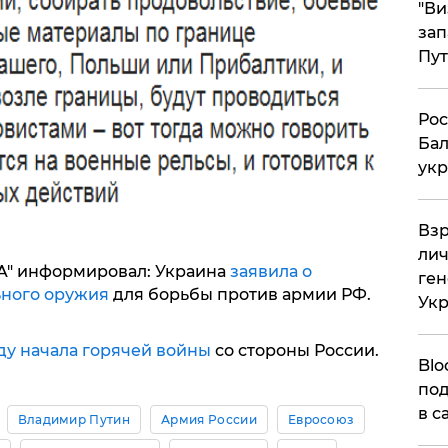
"Ви
зап
Пут
​Ро
Бал
укр
​Вз
лич
A" информировал: Украина
заявила о
ген
ьного оружия
для борьбы против армии РФ.
Ук
оду начала горячей войны
со стороны России.
Blo
под
в с
Владимир Путин
Армия России
Евросоюз