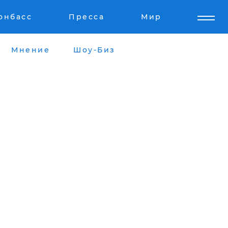
онбасс
Пресса
Мир
Мнение
Шоу-Биз