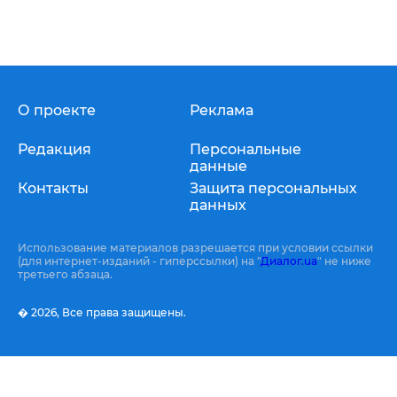
О проекте
Реклама
Редакция
Персональные
данные
Контакты
Защита персональных
данных
Использование материалов разрешается при условии ссылки
(для интернет-изданий - гиперссылки) на "
Диалог.ua
" не ниже
третьего абзаца.
� 2026,
Все права защищены.