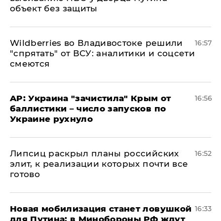
объект без защиты
Wildberries во Владивостоке решили
16:57
"спрятать" от ВСУ: аналитики и соцсети
смеются
AP: Украина "зачистила" Крым от
16:56
баллистики – число запусков по
Украине рухнуло
Липсиц раскрыл планы российских
16:52
элит, к реализации которых почти все
готово
​Новая мобилизация станет ловушкой
16:33
для Путина: в Минобороны РФ ждут