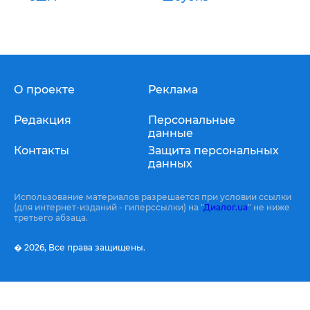
О проекте
Реклама
Редакция
Персональные
данные
Контакты
Защита персональных
данных
Использование материалов разрешается при условии ссылки
(для интернет-изданий - гиперссылки) на "
Диалог.ua
" не ниже
третьего абзаца.
� 2026,
Все права защищены.