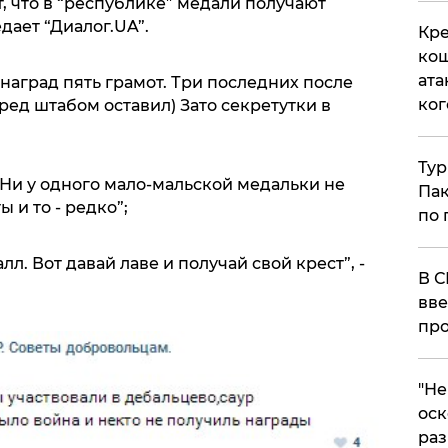
, что в “республике” медали получают
ает “Диалог.UA”.
Кре
кош
ата
 наград пять грамот. Три последних после
ког
ед штабом оставил) Зато секретутки в
Тур
. Ни у одного мало-мальской медальки не
Пак
 и то - редко”;
по 
лл. Вот давай лаве и получай свой крест”, -
В С
вве
про
​"Н
оск
раз