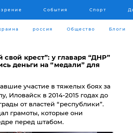
озрение
События
Спорт
Д
краина
россия
Общество
Блоги
й свой крест”: у главаря “ДНР”
сь деньги на “медали” для
авшие участие в тяжелых боях за
у, Иловайск в 2014-2015 годах до
грады от властей “республики”.
ал грамоты, которые они
едре перед штабом.