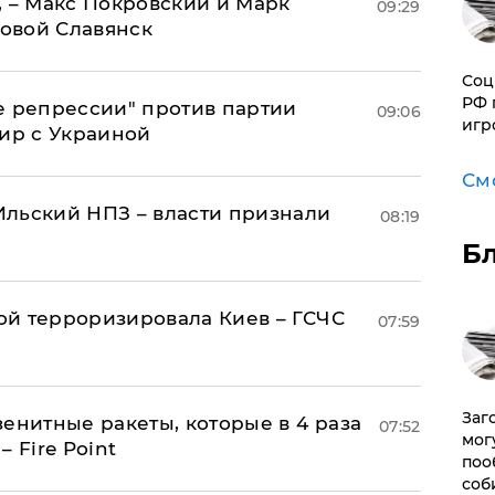
, – Макс Покровский и Марк
09:29
овой Славянск
Соц
РФ 
е репрессии" против партии
09:06
игр
мир с Украиной
См
льский НПЗ – власти признали
08:19
Б
й терроризировала Киев – ГСЧС
07:59
Заг
енитные ракеты, которые в 4 раза
07:52
мог
 Fire Point
поо
соб