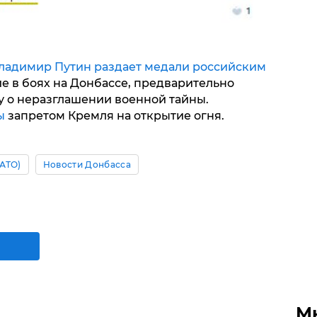
ладимир Путин раздает медали российским
е в боях на Донбассе, предварительно
у о неразглашении военной тайны.
ны
запретом Кремля на открытие огня.
АТО)
Новости Донбасса
М