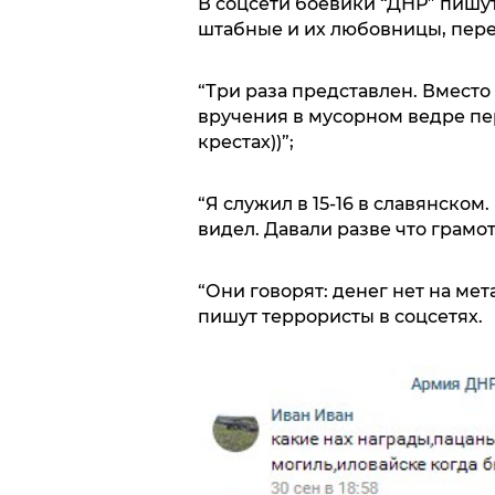
В соцсети боевики “ДНР” пишут
штабные и их любовницы, перед
“Три раза представлен. Вместо
вручения в мусорном ведре пер
крестах))”;
“Я служил в 15-16 в славянском
видел. Давали разве что грамоты
“Они говорят: денег нет на мета
пишут террористы в соцсетях.