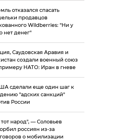
мль отказался спасать
ельки продавцов
кованного Wildberries: "Ни у
о нет денег"
ция, Саудовская Аравия и
истан создали военный союз
примеру НАТО: Иран в гневе
ША сделали еще один шаг к
дению "адских санкций"
тив России
е тот народ", — Соловьев
орбил россиян из-за
говоров о мобилизации