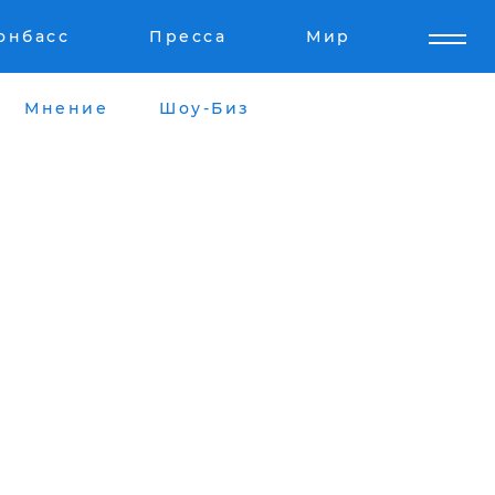
онбасс
Пресса
Мир
Мнение
Шоу-Биз