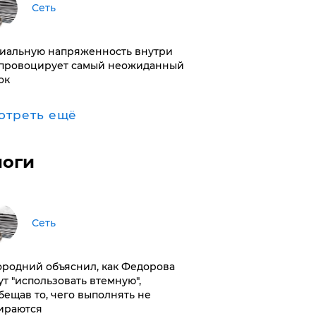
Сеть
иальную напряженность внутри
провоцирует самый неожиданный
ок
отреть ещё
логи
Сеть
ородний объяснил, как Федорова
ут "использовать втемную",
бещав то, чего выполнять не
ираются