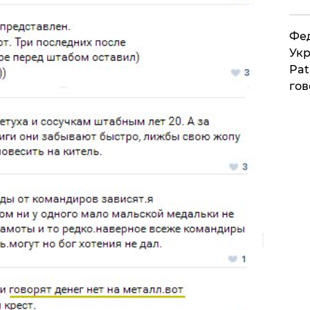
Фед
Укр
Pat
гов