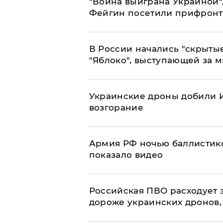
"Война выиграна Украиной"
Фейгин посетили прифронт
В России начались "скрыты
"Яблоко", выступающей за 
Украинские дроны добили И
возгорание
Армия РФ ночью баллистико
показало видео
Российская ПВО расходует з
дороже украинских дронов, –