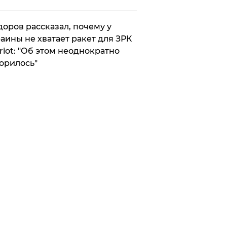
оров рассказал, почему у
аины не хватает ракет для ЗРК
riot: "Об этом неоднократно
орилось"