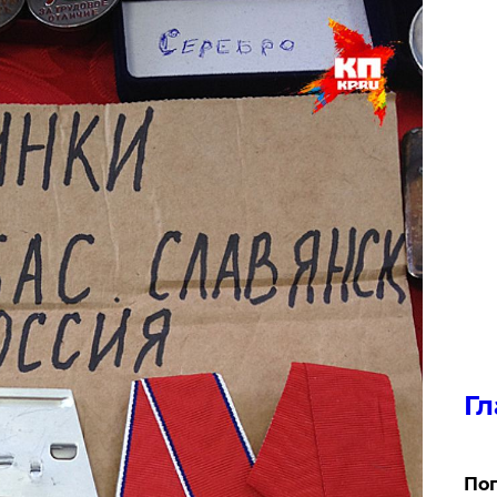
Гл
Поп