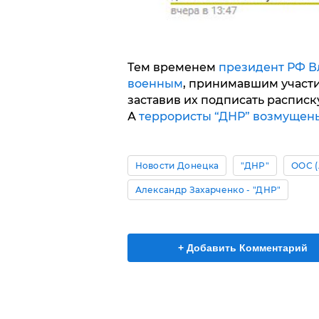
Тем временем
президент РФ В
военным
, принимавшим участи
заставив их подписать расписк
А
террористы “ДНР” возмуще
Новости Донецка
"ДНР"
ООС (
Александр Захарченко - "ДНР"
+ Добавить Комментарий