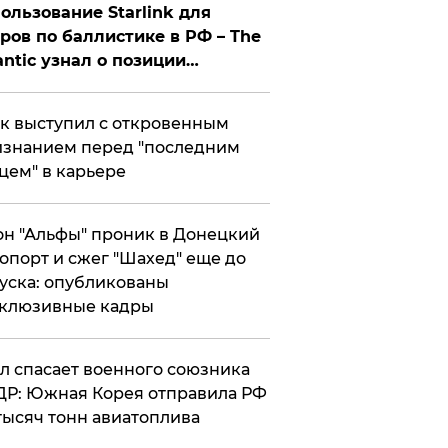
ользование Starlink для
ров по баллистике в РФ – The
antic узнал о позиции
знесмена
к выступил с откровенным
знанием перед "последним
цем" в карьере
н "Альфы" проник в Донецкий
опорт и сжег "Шахед" еще до
уска: опубликованы
склюзивные кадры
ул спасает военного союзника
Р: Южная Корея отправила РФ
тысяч тонн авиатоплива