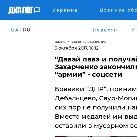
Украина
Военное об
| RU
UA
Новости
У
ДИАЛОГ
ВОЕННОЕ ОБОЗРЕНИЕ
3 октября 2017, 16:12
​“Давай лавэ и получа
Захарченко закончили
“армии” - соцсети
Боевики “ДНР”, приним
Дебальцево, Саур-Могил
сих пор не получили на
Вместо медалей им выд
оставили в мусорном в