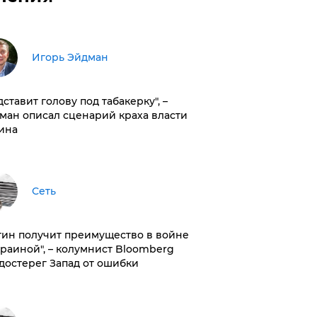
Игорь Эйдман
дставит голову под табакерку", –
ман описал сценарий краха власти
ина
Сеть
тин получит преимущество в войне
краиной", – колумнист Bloomberg
достерег Запад от ошибки