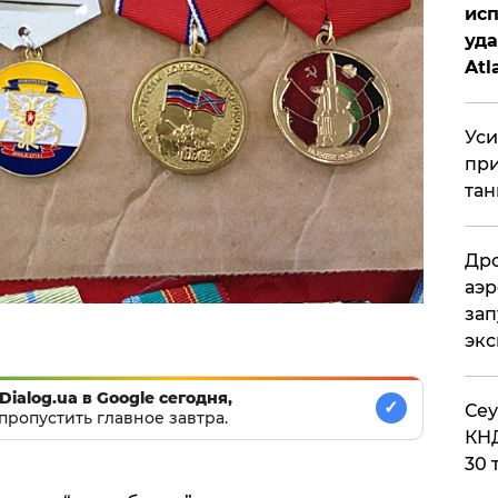
исп
уда
Atl
би
Уси
при
тан
Дро
аэр
зап
эк
Dialog.ua в Google сегодня,
✓
​Се
пропустить главное завтра.
КНД
30 