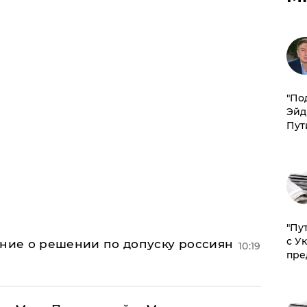
​"По
Эйд
Пут
"Пу
с У
ение о решении по допуску россиян
10:19
пре