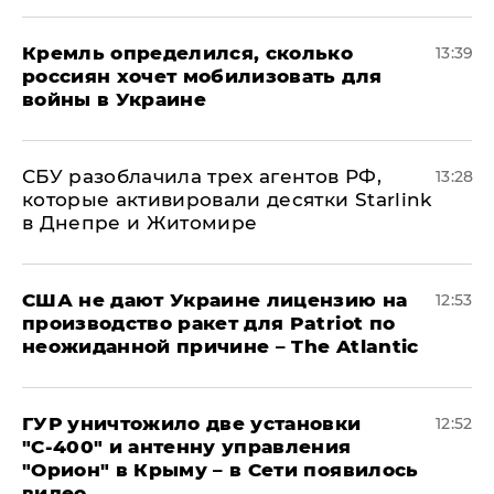
Кремль определился, сколько
13:39
россиян хочет мобилизовать для
войны в Украине
СБУ разоблачила трех агентов РФ,
13:28
которые активировали десятки Starlink
в Днепре и Житомире
США не дают Украине лицензию на
12:53
производство ракет для Patriot по
неожиданной причине – The Atlantic
ГУР уничтожило две установки
12:52
"С‑400" и антенну управления
"Орион" в Крыму – в Сети появилось
видео