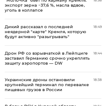
​"МоЛоЧКа" бьет по карману Кремля:
18:58
экспорт зерна −37,6 %, масла вдвое,
уголь в коллапсе
Дикий рассказал о последней
18:49
неядерной "карте" Кремля, которую
будут активно "разыгрывать"
​Дрон РФ со взрывчаткой в Лейпциге
18:44
заставил Германию срочно укреплять
защиту аэропортов — DW
Украинские дроны остановили
18:38
крупнейший терминал по перевалке
пищевых грузов в России