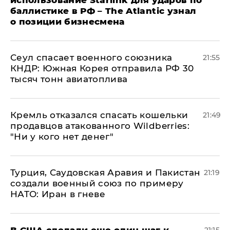
баллистике в РФ – The Atlantic узнал
о позиции бизнесмена
​Сеул спасает военного союзника
21:55
КНДР: Южная Корея отправила РФ 30
тысяч тонн авиатоплива
Кремль отказался спасать кошельки
21:49
продавцов атакованного Wildberries:
"Ни у кого нет денег"
Турция, Саудовская Аравия и Пакистан
21:19
создали военный союз по примеру
НАТО: Иран в гневе
В США сделали еще один шаг к
21:15