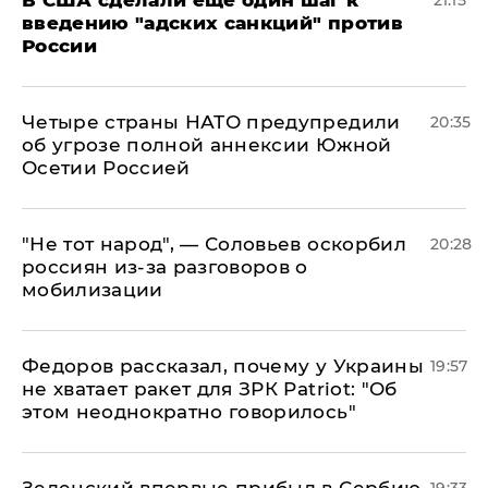
введению "адских санкций" против
России
Четыре страны НАТО предупредили
20:35
об угрозе полной аннексии Южной
Осетии Россией
​"Не тот народ", — Соловьев оскорбил
20:28
россиян из-за разговоров о
мобилизации
Федоров рассказал, почему у Украины
19:57
не хватает ракет для ЗРК Patriot: "Об
этом неоднократно говорилось"
Зеленский впервые прибыл в Сербию
19:33