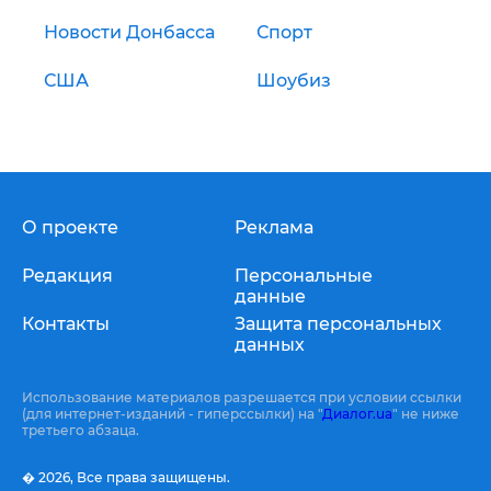
Новости Донбасса
Спорт
США
Шоубиз
О проекте
Реклама
Редакция
Персональные
данные
Контакты
Защита персональных
данных
Использование материалов разрешается при условии ссылки
(для интернет-изданий - гиперссылки) на "
Диалог.ua
" не ниже
третьего абзаца.
� 2026,
Все права защищены.