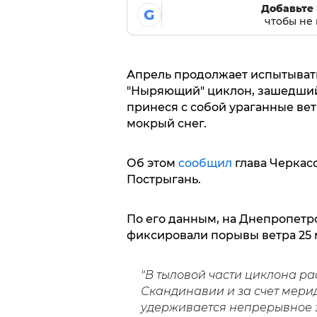
Добавьте 
G
чтобы не 
Апрель продолжает испытывать
"Ныряющий" циклон, зашедший 
принеся с собой ураганные ветр
мокрый снег.
Об этом
сообщил
глава Черкас
Пострыгань.
По его данным, на Днепропет
фиксировали порывы ветра 25 м/
"В тыловой части циклона ра
Скандинавии и за счет мери
удерживается непрерывное з