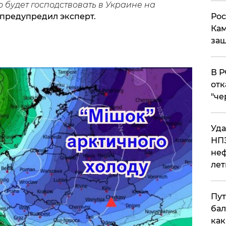
о будет господствовать в Украине на
 предупредил эксперт.
Рос
Кам
защ
​В 
отк
"че
Уда
НПЗ
неф
лет
Пут
бал
как