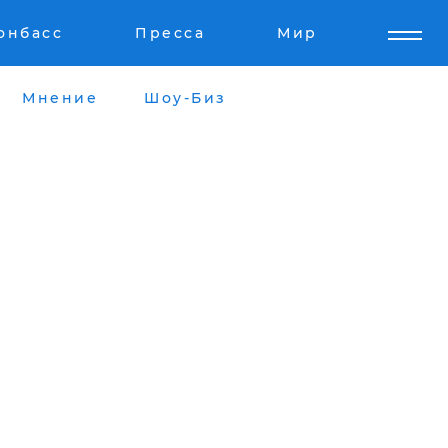
онбасс
Пресса
Мир
Мнение
Шоу-Биз