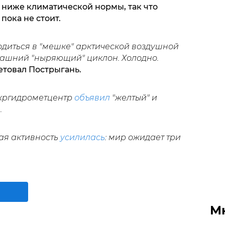
 ниже климатической нормы, так что
пока не стоит.
одиться в "мешке" арктической воздушной
рашний "ныряющий" циклон. Холодно.
товал Пострыгань.
Укргидрометцентр
объявил
"желтый" и
.
ая активность
усилилась
: мир ожидает три
М