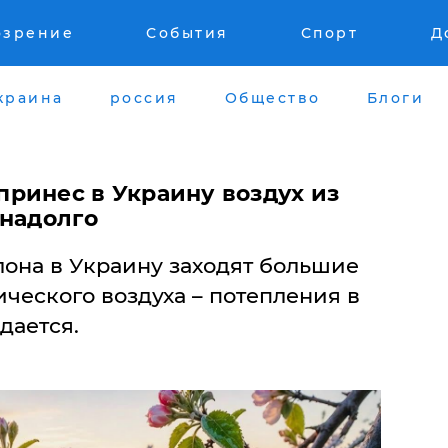
озрение
События
Спорт
Д
краина
россия
Общество
Блоги
ринес в Украину воздух из
 надолго
лона в Украину заходят большие
ческого воздуха – потепления в
дается.