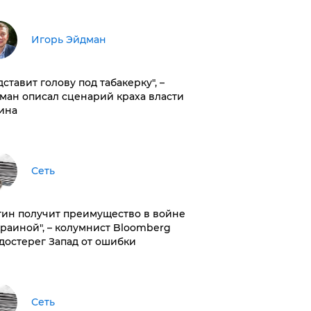
Игорь Эйдман
дставит голову под табакерку", –
ман описал сценарий краха власти
ина
Сеть
тин получит преимущество в войне
краиной", – колумнист Bloomberg
достерег Запад от ошибки
Сеть