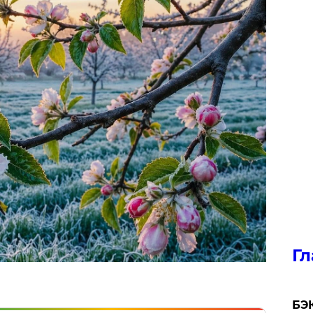
Гл
​БЭ