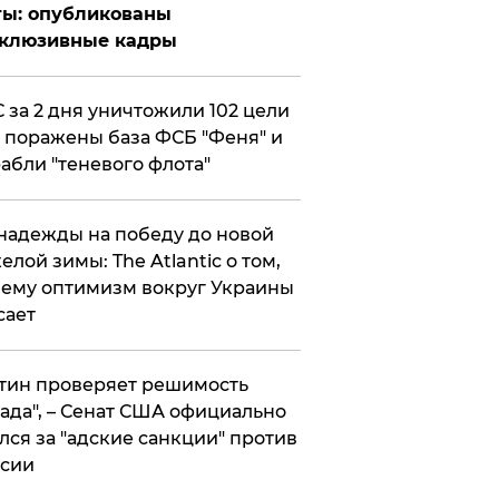
ты: опубликованы
склюзивные кадры
 за 2 дня уничтожили 102 цели
 поражены база ФСБ "Феня" и
абли "теневого флота"
надежды на победу до новой
елой зимы: The Atlantic о том,
ему оптимизм вокруг Украины
сает
тин проверяет решимость
ада", – Сенат США официально
лся за "адские санкции" против
сии