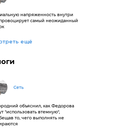
иальную напряженность внутри
провоцирует самый неожиданный
ок
отреть ещё
логи
Сеть
ородний объяснил, как Федорова
ут "использовать втемную",
бещав то, чего выполнять не
ираются