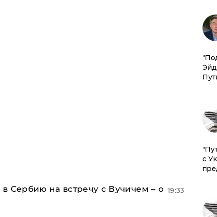
​"По
Эйд
Пут
"Пу
с У
пре
в Сербию на встречу с Вучичем – о
19:33