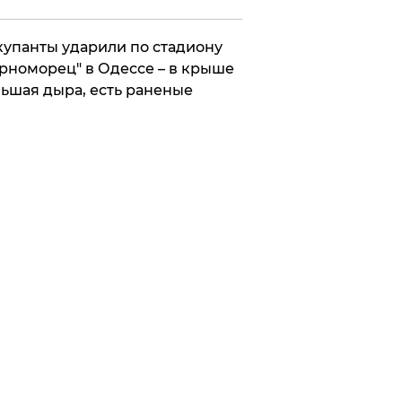
упанты ударили по стадиону
рноморец" в Одессе – в крыше
ьшая дыра, есть раненые