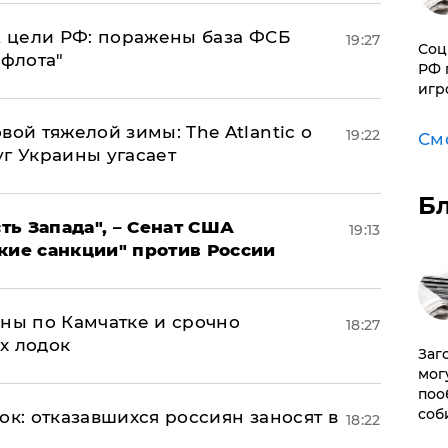
2 цели РФ: поражены база ФСБ
19:27
Соц
 флота"
РФ 
игр
вой тяжелой зимы: The Atlantic о
19:22
См
г Украины угасает
Б
ь Запада", – Сенат США
19:13
кие санкции" против России
ины по Камчатке и срочно
18:27
х лодок
Заг
мог
поо
соб
ок: отказавшихся россиян заносят в
18:22