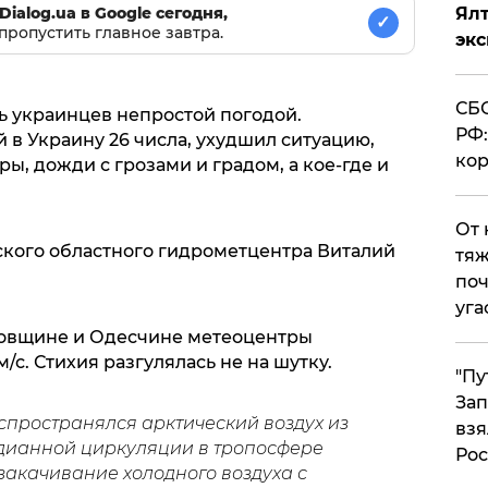
Dialog.ua в Google сегодня,
Ял
✓
пропустить главное завтра.
эк
СБС
 украинцев непростой погодой.
РФ:
в Украину 26 числа, ухудшил ситуацию,
кор
ы, дожди с грозами и градом, а кое-где и
От 
ского областного гидрометцентра Виталий
тяж
поч
уга
ровщине и Одесчине метеоцентры
с. Стихия разгулялась не на шутку.
"Пу
Зап
спространялся арктический воздух из
взя
дианной циркуляции в тропосфере
Рос
акачивание холодного воздуха с