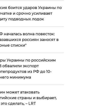
сия боится ударов Украины по
чатке и срочно усиливает
иту подводных лодок
РФ началась волна повесток:
азавшихся россиян заносят в
рные списки"
ры Украины по российским
 обвалили экспорт
тепродуктов из РФ до 10-
него минимума
ин может атаковать
тийские страны и выбирает,
 это сделать, – LRT