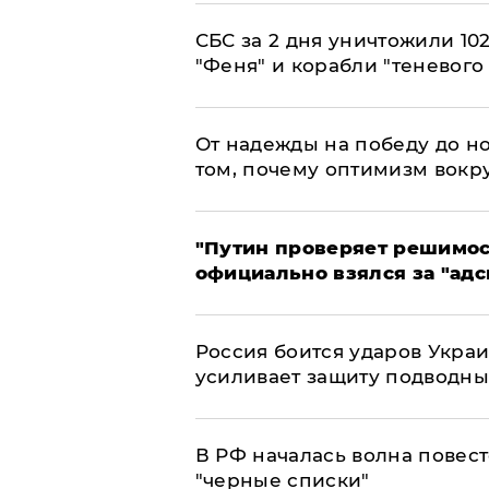
СБС за 2 дня уничтожили 10
"Феня" и корабли "теневого
От надежды на победу до но
том, почему оптимизм вокру
"Путин проверяет решимост
официально взялся за "адс
Россия боится ударов Укра
усиливает защиту подводны
​В РФ началась волна повест
"черные списки"