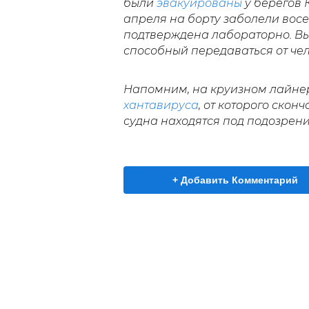
были
эвакуированы
у берегов 
апреля на борту заболели восе
подтверждена лабораторно. В
способный передаваться от чел
Напомним, на круизном лайне
хантавируса
, от которого скон
судна находятся под подозрен
+ Добавить Комментарий