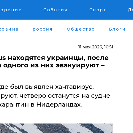
озрение
События
Спорт
Д
краина
россия
Общество
Блоги
11 мая 2026, 10:51
us находятся украинцы, после
 одного из них эвакуируют –
где был выявлен хантавирус,
руют, четверо останутся на судне
карантин в Нидерландах.