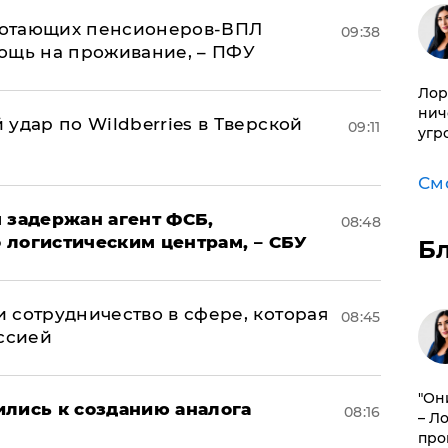
аботающих пенсионеров-ВПЛ
09:38
ощь на проживание, – ПФУ
Лор
нич
удар по Wildberries в Тверской
09:11
угр
См
 задержан агент ФСБ,
08:48
 логистическим центрам, – СБУ
Б
 сотрудничество в сфере, которая
08:45
оссией
"Он
ились к созданию аналога
08:16
– Л
про