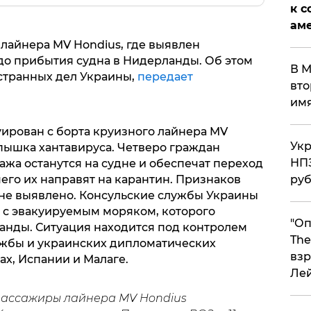
к с
аме
лайнера MV Hondius, где выявлен
 до прибытия судна в Нидерланды. Об этом
В М
странных дел Украины,
передает
вто
им
уирован с борта круизного лайнера MV
Укр
спышка хантавируса. Четверо граждан
НПЗ
ажа останутся на судне и обеспечат переход
его их направят на карантин. Признаков
ру
не выявлено. Консульские службы Украины
и с эвакуируемым моряком, которого
"Оп
анды. Ситуация находится под контролем
The
ужбы и украинских дипломатических
взр
ах, Испании и Малаге.
Ле
пассажиры лайнера MV Hondius