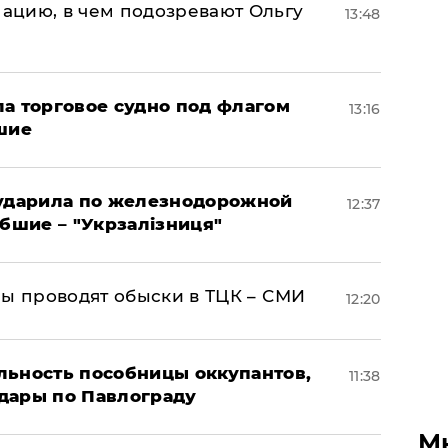
ацию, в чем подозревают Ольгу
13:48
а торговое судно под флагом
13:16
шие
 ударила по железнодорожной
12:37
ибшие – "Укрзалізниця"
ны проводят обыски в ТЦК – СМИ
12:20
льность пособницы оккупантов,
11:38
дары по Павлограду
М