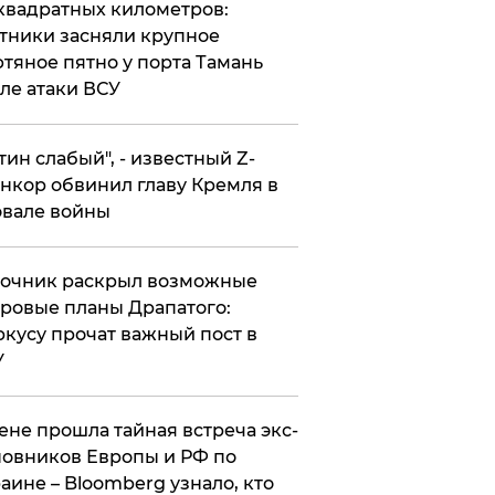
квадратных километров:
тники засняли крупное
тяное пятно у порта Тамань
ле атаки ВСУ
утин слабый", - известный Z-
нкор обвинил главу Кремля в
вале войны
точник раскрыл возможные
ровые планы Драпатого:
кусу прочат важный пост в
У
ене прошла тайная встреча экс-
овников Европы и РФ по
аине – Bloomberg узнало, кто