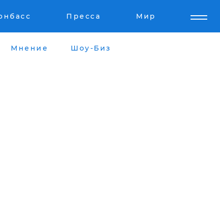
онбасс
Пресса
Мир
Мнение
Шоу-Биз