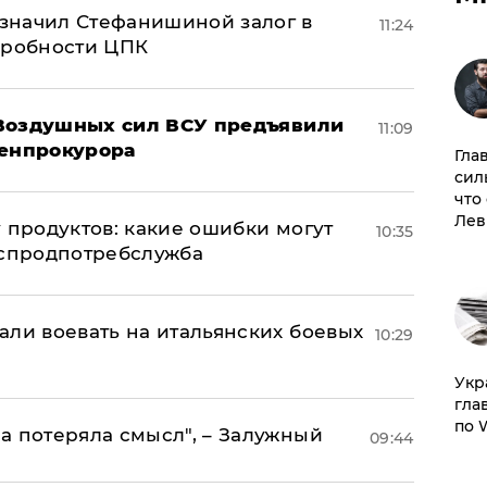
значил Стефанишиной залог в
11:24
дробности ЦПК
 Воздушных сил ВСУ предъявили
11:09
Генпрокурора
Гла
сил
что
Лев
 продуктов: какие ошибки могут
10:35
оспродпотребслужба
али воевать на итальянских боевых
10:29
​Ук
гла
по 
а потеряла смысл", – Залужный
09:44