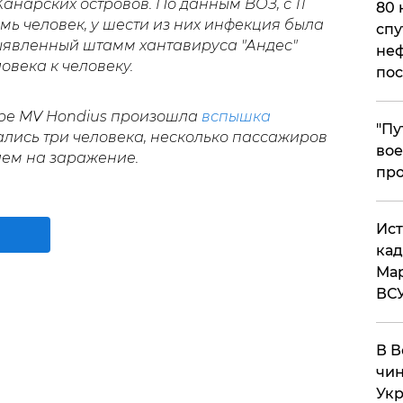
Канарских островов. По данным ВОЗ, с 11
80 
мь человек, у шести из них инфекция была
спу
ыявленный штамм хантавируса "Андес"
неф
овека к человеку.
пос
ре MV Hondius произошла
вспышка
​"П
чались три человека, несколько пассажиров
вое
ием на заражение.
про
​Ис
кад
Мар
ВС
В В
чин
Укр