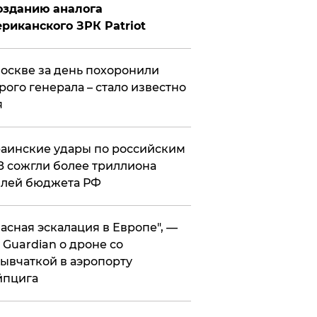
озданию аналога
риканского ЗРК Patriot
оскве за день похоронили
рого генерала – стало известно
я
аинские удары по российским
 сожгли более триллиона
блей бюджета РФ
асная эскалация в Европе", —
 Guardian о дроне со
ывчаткой в аэропорту
йпцига