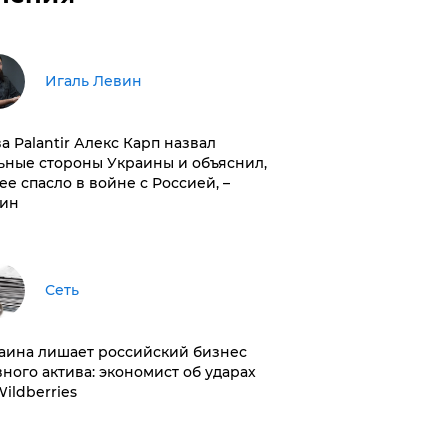
Игаль Левин
ва Palantir Алекс Карп назвал
ьные стороны Украины и объяснил,
 ее спасло в войне с Россией, –
ин
Сеть
раина лишает российский бизнес
вного актива: экономист об ударах
Wildberries