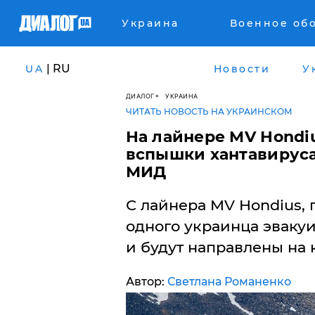
Украина
Военное об
| RU
UA
Новости
У
ДИАЛОГ
УКРАИНА
ЧИТАТЬ НОВОСТЬ НА УКРАИНСКОМ
На лайнере MV Hondi
вспышки хантавируса
МИД
С лайнера MV Hondius, 
одного украинца эвакуи
и будут направлены на 
Автор:
Светлана Романенко