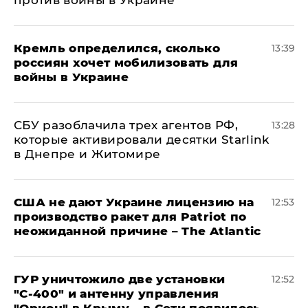
Кремль определился, сколько
13:39
россиян хочет мобилизовать для
войны в Украине
СБУ разоблачила трех агентов РФ,
13:28
которые активировали десятки Starlink
в Днепре и Житомире
США не дают Украине лицензию на
12:53
производство ракет для Patriot по
неожиданной причине – The Atlantic
ГУР уничтожило две установки
12:52
"С‑400" и антенну управления
"Орион" в Крыму – в Сети появилось