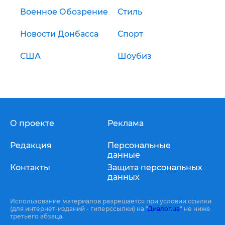
Военное Обозрение
Стиль
Новости Донбасса
Спорт
США
Шоубиз
О проекте
Реклама
Редакция
Персональные
данные
Контакты
Защита персональных
данных
Использование материалов разрешается при условии ссылки
(для интернет-изданий - гиперссылки) на "
Диалог.ua
" не ниже
третьего абзаца.