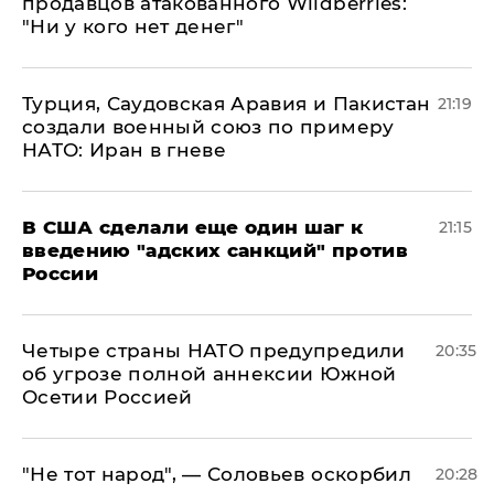
продавцов атакованного Wildberries:
"Ни у кого нет денег"
Турция, Саудовская Аравия и Пакистан
21:19
создали военный союз по примеру
НАТО: Иран в гневе
В США сделали еще один шаг к
21:15
введению "адских санкций" против
России
Четыре страны НАТО предупредили
20:35
об угрозе полной аннексии Южной
Осетии Россией
​"Не тот народ", — Соловьев оскорбил
20:28