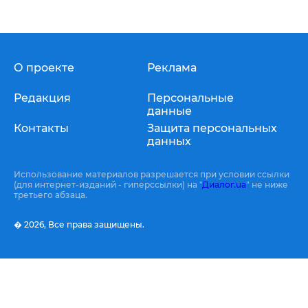
О проекте
Реклама
Редакция
Персональные
данные
Контакты
Защита персональных
данных
Использование материалов разрешается при условии ссылки
(для интернет-изданий - гиперссылки) на "
Диалог.ua
" не ниже
третьего абзаца.
� 2026,
Все права защищены.