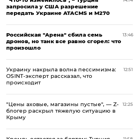
​"Что-то изменилось", – Турция
14:14
запросила у США разрешение
передать Украине ATACMS и M270
​Российская "Арена" сбила семь
13:46
дронов, но танк все равно сгорел: что
произошло
​Украину накрыла волна пессимизма:
12:51
OSINT-эксперт рассказал, что
происходит
​"Цены аховые, магазины пустые", — Z-
12:25
блогер раскрыл тяжелую ситуацию в
Крыму