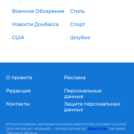
Военное Обозрение
Стиль
Новости Донбасса
Спорт
США
Шоубиз
О проекте
Реклама
Редакция
Персональные
данные
Контакты
Защита персональных
данных
Использование материалов разрешается при условии ссылки
(для интернет-изданий - гиперссылки) на "
Диалог.ua
" не ниже
третьего абзаца.