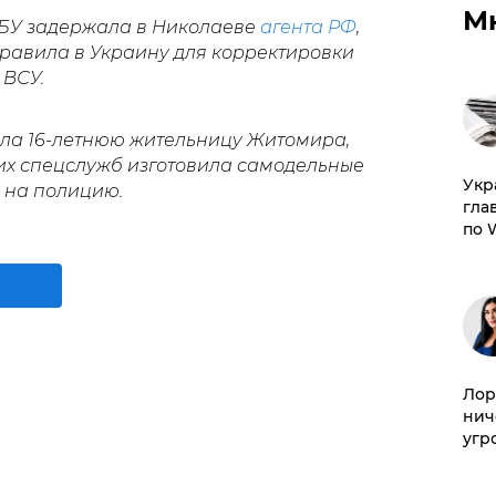
М
СБУ задержала в Николаеве
агента РФ
,
правила в Украину для корректировки
 ВСУ.
ла 16-летнюю жительницу Житомира,
их спецслужб изготовила самодельные
​Ук
на полицию.
гла
по 
Лор
нич
угр