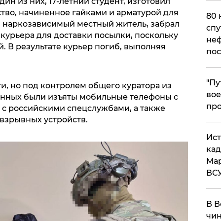
н из них, 17-летний студент, изготовил
тво, начиненное гайками и арматурой для
80 
т, наркозависимый местный житель, забрал
спу
 курьера для доставки посылки, поскольку
неф
й. В результате курьер погиб, выполняя
пос
​"П
и, но под контролем общего куратора из
вое
анных были изъяты мобильные телефоны с
про
 с российскими спецслужбами, а также
взрывных устройств.
​Ис
кад
Мар
ВС
В В
чин