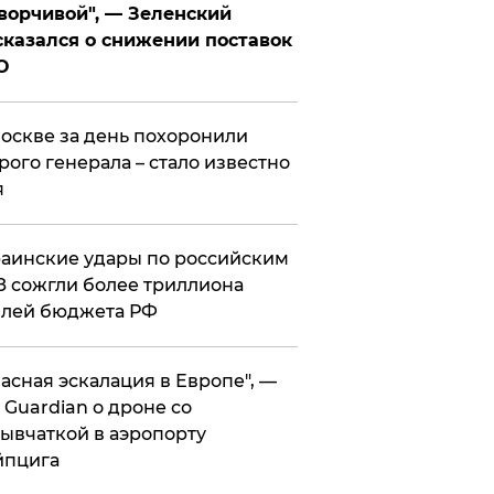
ворчивой", — Зеленский
казался о снижении поставок
О
оскве за день похоронили
рого генерала – стало известно
я
аинские удары по российским
 сожгли более триллиона
блей бюджета РФ
асная эскалация в Европе", —
 Guardian о дроне со
ывчаткой в аэропорту
йпцига