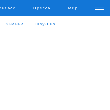
онбасс
Пресса
Мир
Мнение
Шоу-Биз