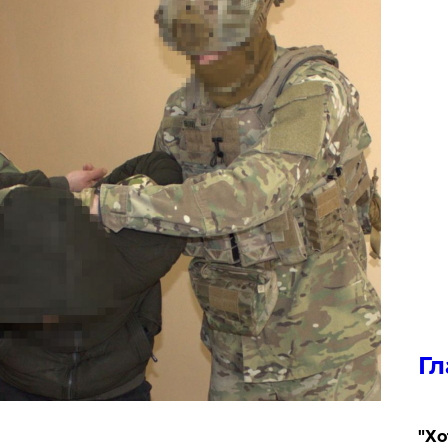
Гл
​"Х