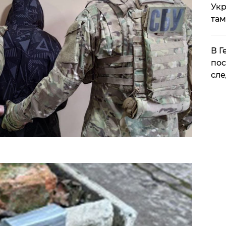
Укр
там
​В 
пос
сле