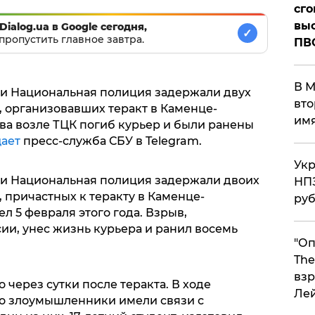
сго
выс
Dialog.ua в Google сегодня,
✓
пропустить главное завтра.
ПВ
В М
 и Национальная полиция задержали двух
вто
, организовавших теракт в Каменце-
им
ва возле ТЦК погиб курьер и были ранены
ает
пресс-служба СБУ в Telegram.
Укр
 и Национальная полиция задержали двоих
НПЗ
 причастных к теракту в Каменце-
ру
 5 февраля этого года. Взрыв,
ии, унес жизнь курьера и ранил восемь
"Оп
The
взр
через сутки после теракта. В ходе
Ле
то злоумышленники имели связи с