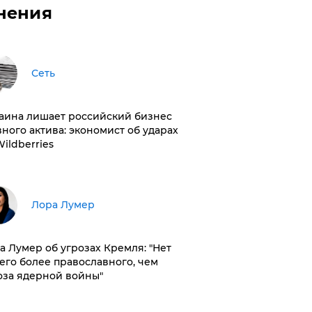
нения
Сеть
раина лишает российский бизнес
вного актива: экономист об ударах
Wildberries
​Лора Лумер
а Лумер об угрозах Кремля: "Нет
его более православного, чем
оза ядерной войны"