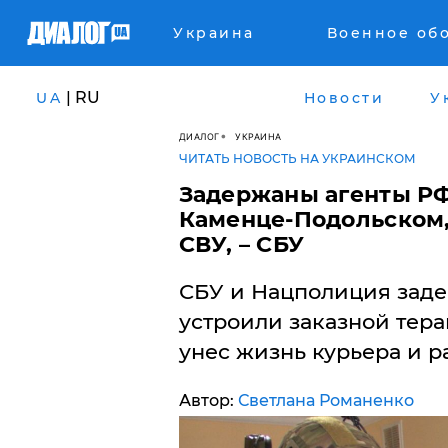
Украина
Военное об
| RU
UA
Новости
У
ДИАЛОГ
УКРАИНА
ЧИТАТЬ НОВОСТЬ НА УКРАИНСКОМ
Задержаны агенты РФ
Каменце-Подольском,
СВУ, – СБУ
СБУ и Нацполиция заде
устроили заказной тера
унес жизнь курьера и р
Автор:
Светлана Романенко