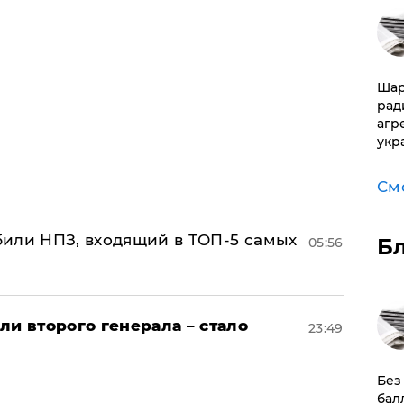
Шар
рад
агр
укр
См
или НПЗ, входящий в ТОП-5 самых
Б
05:56
ли второго генерала – стало
23:49
​Бе
бал