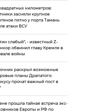
квадратных километров:
тники засняли крупное
тяное пятно у порта Тамань
ле атаки ВСУ
утин слабый", - известный Z-
нкор обвинил главу Кремля в
вале войны
точник раскрыл возможные
ровые планы Драпатого:
кусу прочат важный пост в
У
ене прошла тайная встреча экс-
овников Европы и РФ по