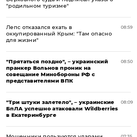
"родильном туризме"
Лепс отказался ехать в
08:59
оккупированный Крым: "Там опасно
для жизни"
"Прятаться поздно", – украинский
08:50
пранкер Вольнов проник на
совещание Минобороны РФ с
представителями ВПК
"Три штуки залетело", – украинские
08:09
БпЛА успешно атаковали Wildberries
в Екатеринбурге
Мошенники пользуются ударами
07:35