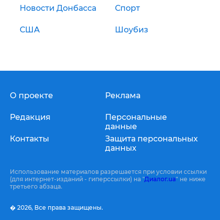
Новости Донбасса
Спорт
США
Шоубиз
О проекте
Реклама
Редакция
Персональные
данные
Контакты
Защита персональных
данных
Использование материалов разрешается при условии ссылки
(для интернет-изданий - гиперссылки) на "
Диалог.ua
" не ниже
третьего абзаца.
� 2026,
Все права защищены.