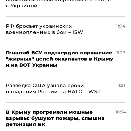
с Украиной
РФ бросает украинских
11:34
военнопленных в бои – ISW
Генштаб ВСУ подтвердил поражение
11:27
"жирных" целей оккупантов в Крыму
и на ВОТ Украины
Разведка США узнала сроки
11:21
нападения России на НАТО – WSJ
В Крыму прогремели мощные
10:54
взрывы: бушуют пожары, слышна
детонация БК