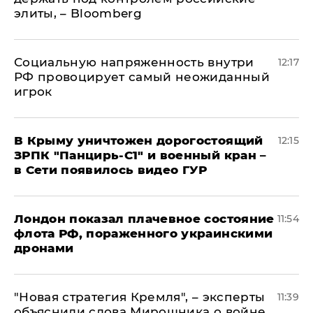
элиты, – Bloomberg
Социальную напряженность внутри
12:17
РФ провоцирует самый неожиданный
игрок
В Крыму уничтожен дорогостоящий
12:15
ЗРПК "Панцирь-С1" и военный кран –
в Сети появилось видео ГУР
Лондон показал плачевное состояние
11:54
флота РФ, пораженного украинскими
дронами
"Новая стратегия Кремля", – эксперты
11:39
объяснили слова Мирошника о войне