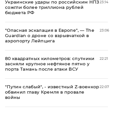
Украинские удары по российским НПЗ
23:14
сожгли более триллиона рублей
бюджета РФ
"Опасная эскалация в Европе", — The
23:06
Guardian о дроне со взрывчаткой в
аэропорту Лейпцига
80 квадратных километров: спутники
22:21
засняли крупное нефтяное пятно у
порта Тамань после атаки ВСУ
​"Путин слабый", - известный Z-военкор
22:07
обвинил главу Кремля в провале
войны