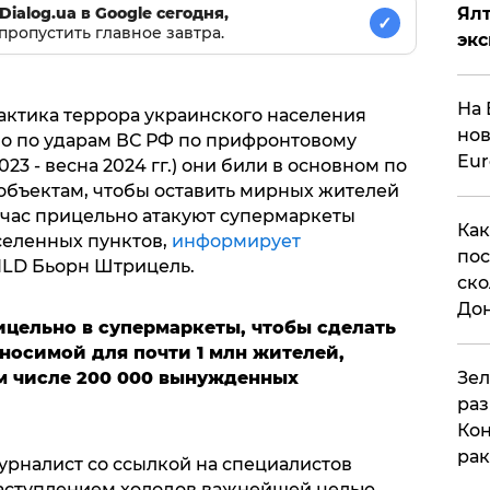
Ял
Dialog.ua в Google сегодня,
✓
пропустить главное завтра.
эк
На 
актика террора украинского населения
нов
но по ударам ВС РФ по прифронтовому
Eu
23 - весна 2024 гг.) они били в основном по
объектам, чтобы оставить мирных жителей
сейчас прицельно атакуют супермаркеты
Как
селенных пунктов,
информирует
пос
ILD Бьорн Штрицель.
ско
До
ицельно в супермаркеты, чтобы сделать
носимой для почти 1 млн жителей,
​Зе
ом числе 200 000 вынужденных
раз
Кон
рак
урналист со ссылкой на специалистов
 наступлением холодов важнейшей целью