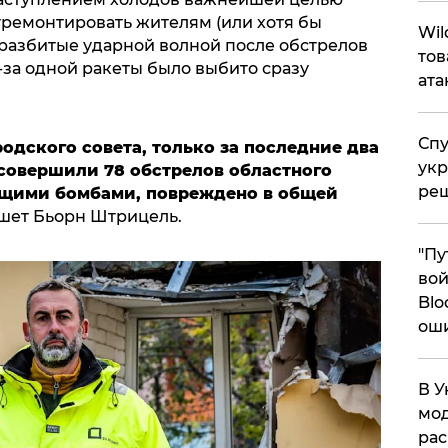
тремонтировать жителям (или хотя бы
​Wi
 разбитые ударной волной после обстрелов
тов
з-за одной ракеты было выбито сразу
ата
Спу
одского совета, только за последние два
укр
совершили 78 обстрелов областного
ре
ющими бомбами, повреждено в общей
ишет Бьорн Штрицель.
"Пу
вой
Blo
ош
В У
мод
ра