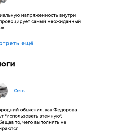
иальную напряженность внутри
провоцирует самый неожиданный
ок
отреть ещё
логи
Сеть
ородний объяснил, как Федорова
ут "использовать втемную",
бещав то, чего выполнять не
ираются