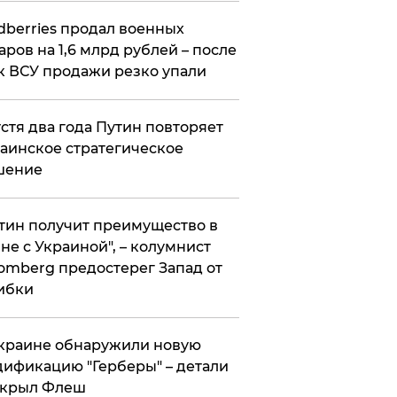
ldberries продал военных
аров на 1,6 млрд рублей – после
к ВСУ продажи резко упали
стя два года Путин повторяет
аинское стратегическое
шение
тин получит преимущество в
не с Украиной", – колумнист
omberg предостерег Запад от
ибки
краине обнаружили новую
ификацию "Герберы" – детали
скрыл Флеш