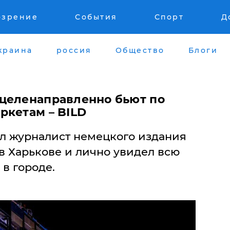
озрение
События
Спорт
Д
краина
россия
Общество
Блоги
целенаправленно бьют по
ркетам – BILD
л журналист немецкого издания
в Харькове и лично увидел всю
в городе.