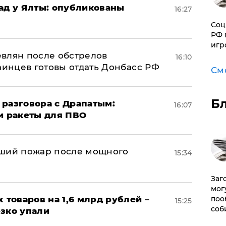
рад у Ялты: опубликованы
16:27
Соц
РФ 
игр
влян после обстрелов
16:10
аинцев готовы отдать Донбасс РФ
См
Б
 разговора с Драпатым:
16:07
и ракеты для ПВО
йший пожар после мощного
15:34
Заг
мог
поо
х товаров на 1,6 млрд рублей –
15:25
соб
езко упали