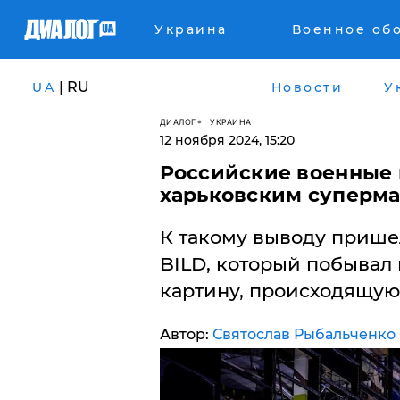
Украина
Военное об
| RU
UA
Новости
У
ДИАЛОГ
УКРАИНА
12 ноября 2024, 15:20
Российские военные 
харьковским суперма
К такому выводу прише
BILD, который побывал 
картину, происходящую 
Автор:
Святослав Рыбальченко