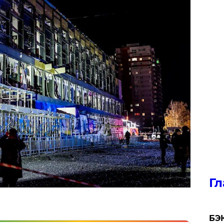
Гл
​БЭ