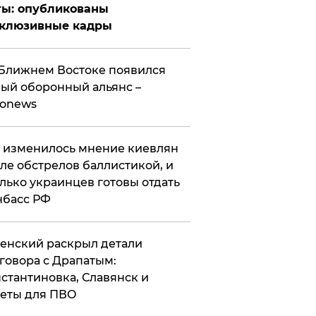
ты: опубликованы
склюзивные кадры
Ближнем Востоке появился
ый оборонный альянс –
ronews
 изменилось мнение киевлян
ле обстрелов баллистикой, и
лько украинцев готовы отдать
нбасс РФ
ленский раскрыл детали
говора с Драпатым:
стантиновка, Славянск и
еты для ПВО