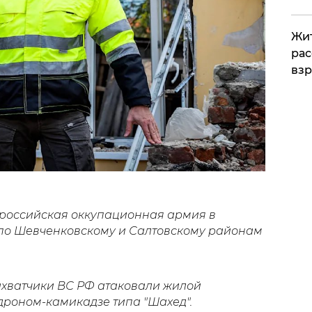
Жит
рас
вз
, российская оккупационная армия в
по Шевченковскому и Салтовскому районам
ахватчики ВС РФ атаковали жилой
дроном-камикадзе типа "Шахед".