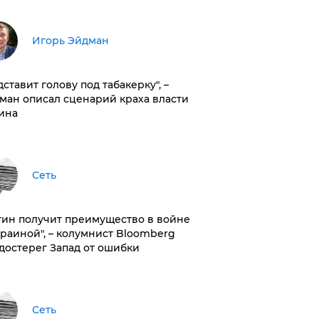
Игорь Эйдман
дставит голову под табакерку", –
ман описал сценарий краха власти
ина
Сеть
тин получит преимущество в войне
краиной", – колумнист Bloomberg
достерег Запад от ошибки
Сеть