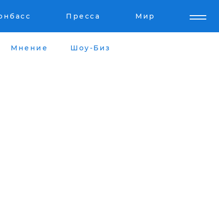
онбасс
Пресса
Мир
Мнение
Шоу-Биз