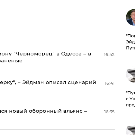
​"По
Эйд
Пут
иону "Черноморец" в Одессе – в
16:42
раненые
керку", – Эйдман описал сценарий
16:41
"Пу
с У
пре
ся новый оборонный альянс –
16:35