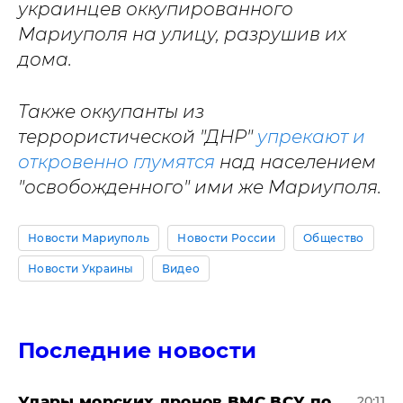
украинцев оккупированного
Мариуполя на улицу, разрушив их
дома.
Также оккупанты из
террористической "ДНР"
упрекают и
откровенно глумятся
над населением
"освобожденного" ими же Мариуполя.
Новости Мариуполь
Новости России
Общество
Новости Украины
Видео
Последние новости
Удары морских дронов ВМС ВСУ по
20:11