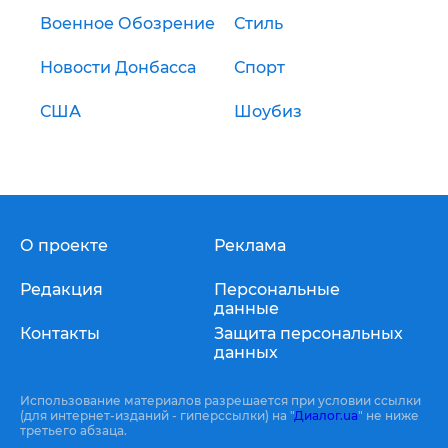
Военное Обозрение
Стиль
Новости Донбасса
Спорт
США
Шоубиз
О проекте
Реклама
Редакция
Персональные
данные
Контакты
Защита персональных
данных
Использование материалов разрешается при условии ссылки
(для интернет-изданий - гиперссылки) на "
Диалог.ua
" не ниже
третьего абзаца.