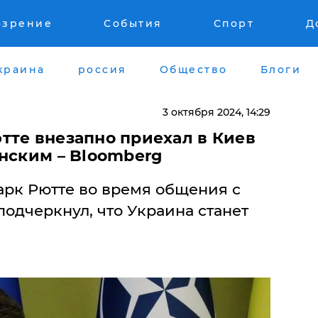
озрение
События
Спорт
Д
краина
россия
Общество
Блоги
3 октября 2024, 14:29
тте внезапно приехал в Киев
нским – Bloomberg
арк Рютте во время общения с
одчеркнул, что Украина станет