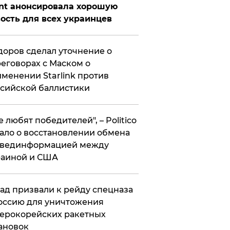
nt анонсировала хорошую
ость для всех украинцев
оров сделал уточнение о
еговорах с Маском о
менении Starlink против
сийской баллистики
се любят победителей", – Politico
ало о восстановлении обмена
звединформацией между
раиной и США
ад призвали к рейду спецназа
оссию для уничтожения
ерокорейских ракетных
ановок