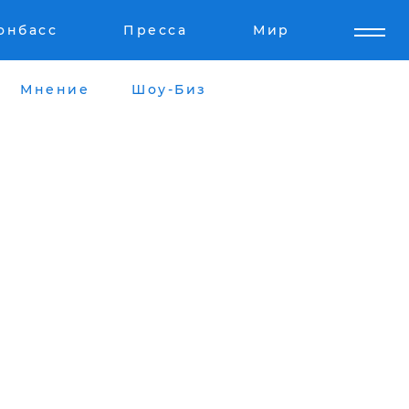
онбасс
Пресса
Мир
Мнение
Шоу-Биз