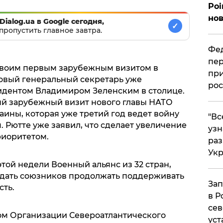
Poi
нов
Dialog.ua в Google сегодня,
✓
пропустить главное завтра.
Фед
пер
своим первым зарубежным визитом в
при
Новый генеральный секретарь уже
рос
идентом Владимиром Зеленским в столице.
ый зарубежный визит нового главы НАТО
ины, которая уже третий год ведет войну
​"В
 Рютте уже заявил, что сделает увеличение
узн
риоритетом.
ра
Ук
этой недели Военный альянс из 32 стран,
ждать союзников продолжать поддерживать
Зап
сть.
в Р
сев
ом Организации Североатлантического
уст