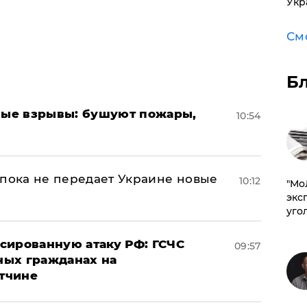
Укр
См
Б
ые взрывы: бушуют пожары,
10:54
 пока не передает Украине новые
10:12
​"М
эксп
уго
сированную атаку РФ: ГСЧС
09:57
ных гражданах на
тчине