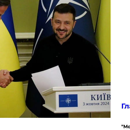
Гл
"Мо