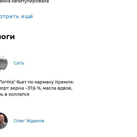
аина капитулировала
отреть ещё
логи
Сеть
оЛоЧКа" бьет по карману Кремля:
орт зерна −37,6 %, масла вдвое,
ль в коллапсе
Олег Жданов