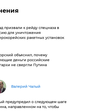
нения
ад призвали к рейду спецназа в
сию для уничтожения
ерокорейских ракетных установок
орский объяснил, почему
яющие деньги российские
гархи не свергли Путина
Валерий Чалый
ый предупредил о следующем шаге
ина, направленном на то, чтобы