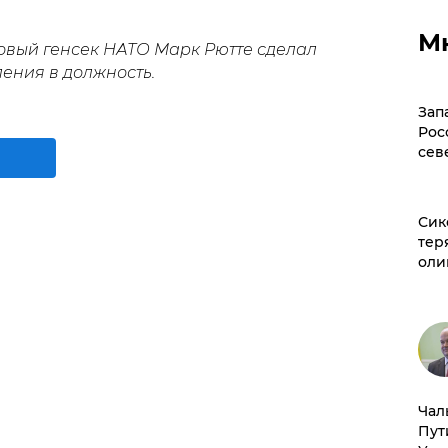
М
овый генсек НАТО Марк Рютте сделал
ения в должность.
Зап
Рос
сев
Сик
тер
оли
Чал
Пут