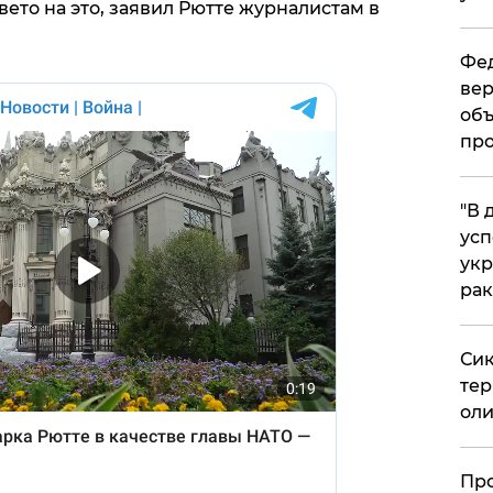
 вето на это, заявил Рютте журналистам в
Фед
вер
объ
про
​"В
усп
укр
рак
Сик
тер
оли
​Пр