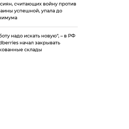
сиян, считающих войну против
аины успешной, упала до
нимума
боту надо искать новую", – в РФ
dberries начал закрывать
кованные склады